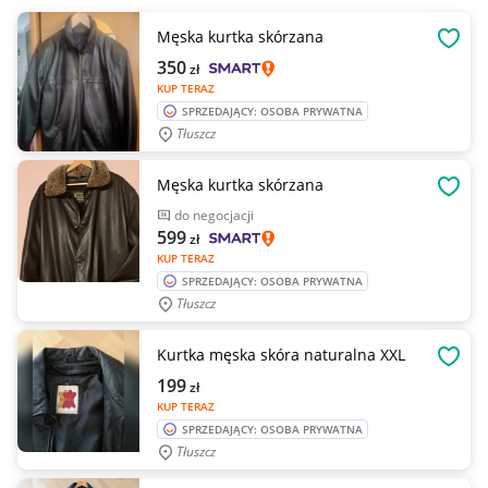
Męska kurtka skórzana
OBSE
350
zł
KUP TERAZ
SPRZEDAJĄCY: OSOBA PRYWATNA
Tłuszcz
Męska kurtka skórzana
OBSE
do negocjacji
599
zł
KUP TERAZ
SPRZEDAJĄCY: OSOBA PRYWATNA
Tłuszcz
Kurtka męska skóra naturalna XXL
OBSE
199
zł
KUP TERAZ
SPRZEDAJĄCY: OSOBA PRYWATNA
Tłuszcz