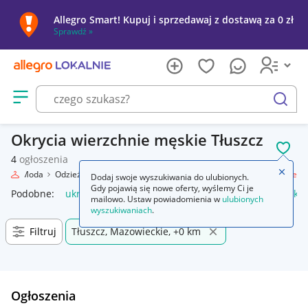
Allegro Smart! Kupuj i sprzedawaj z dostawą za 0 zł
Sprawdź »
Otwórz menu z kategoriami
szukaj
Okrycia wierzchnie męskie Tłuszcz
POL
4
ogłoszenia
Zamkn
nie
Moda
Odzież, Obuwie, Dodatki
Odzież męska
Okrycia wierzchnie
Dodaj swoje wyszukiwania do ulubionych.
Gdy pojawią się nowe oferty, wyślemy Ci je
Podobne:
ukrycia wierzchnie damskie
papa wierzchniego kry
mailowo. Ustaw powiadomienia w
ulubionych
wyszukiwaniach
.
Filtruj
Tłuszcz, Mazowieckie, +0 km
Ogłoszenia