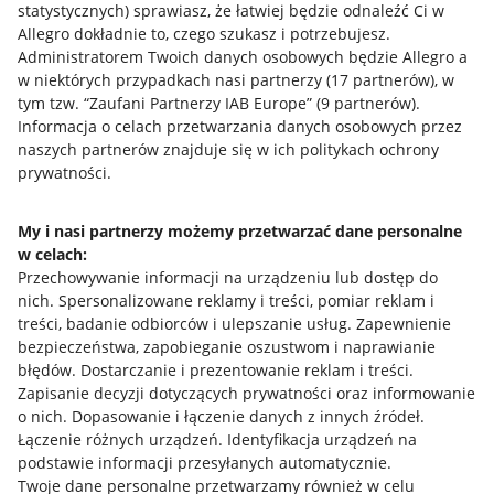
statystycznych) sprawiasz, że łatwiej będzie odnaleźć Ci w
Allegro dokładnie to, czego szukasz i potrzebujesz.
Administratorem Twoich danych osobowych będzie Allegro a
w niektórych przypadkach nasi partnerzy (
17
partnerów
), w
tym tzw. “Zaufani Partnerzy IAB Europe” (
9
partnerów
).
Przydatne informacje
Informacja o celach przetwarzania danych osobowych przez
naszych partnerów znajduje się w ich politykach ochrony
prywatności.
Jak to działa
Napisz do nas
My i nasi partnerzy możemy przetwarzać dane personalne
w celach:
Allegro Gadane dla sprzedających
Przechowywanie informacji na urządzeniu lub dostęp do
Allegro Gadane dla kupujących
nich
.
Spersonalizowane reklamy i treści, pomiar reklam i
treści, badanie odbiorców i ulepszanie usług
.
Zapewnienie
Mapa miejscowości
bezpieczeństwa, zapobieganie oszustwom i naprawianie
błędów
.
Dostarczanie i prezentowanie reklam i treści
.
Informacje prawne
Zapisanie decyzji dotyczących prywatności oraz informowanie
o nich
.
Dopasowanie i łączenie danych z innych źródeł
.
Regulamin
Łączenie różnych urządzeń
.
Identyfikacja urządzeń na
podstawie informacji przesyłanych automatycznie
.
Polityka plików "cookies"
Twoje dane personalne przetwarzamy również w celu