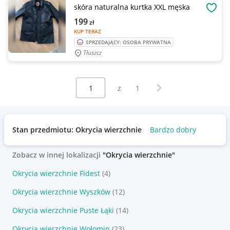
skóra naturalna kurtka XXL męska
OBSE
199
zł
KUP TERAZ
SPRZEDAJĄCY: OSOBA PRYWATNA
Tłuszcz
Wybierz stronę:
Następna strona
z
1
Stan przedmiotu: Okrycia wierzchnie
Bardzo dobry
Zobacz w innej lokalizacji
"Okrycia wierzchnie"
Okrycia wierzchnie Fidest
(4)
Okrycia wierzchnie Wyszków
(12)
Okrycia wierzchnie Puste Łąki
(14)
Okrycia wierzchnie Wołomin
(23)