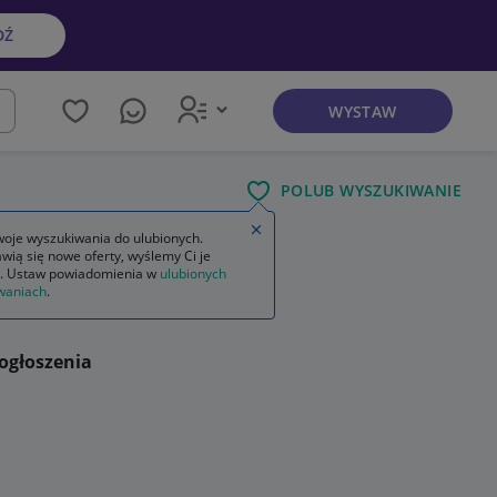
DŹ
WYSTAW
kaj
POLUB WYSZUKIWANIE
Zamknij wskazówkę
oje wyszukiwania do ulubionych.
wią się nowe oferty, wyślemy Ci je
. Ustaw powiadomienia w
ulubionych
waniach
.
ogłoszenia