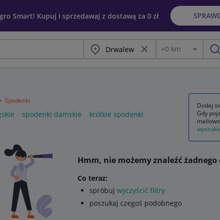
SPRAW
egro Smart! Kupuj i sprzedawaj z dostawą za 0 zł
Miasto
Wyczyść frazę
+
0
km
Odległość
szu
Spodenki
Dodaj sw
Gdy poja
ęskie
spodenki damskie
krótkie spodenki
mailowo
wyszuki
Hmm, nie możemy znaleźć żadnego 
Co teraz:
spróbuj
wyczyścić filtry
poszukaj czegoś podobnego