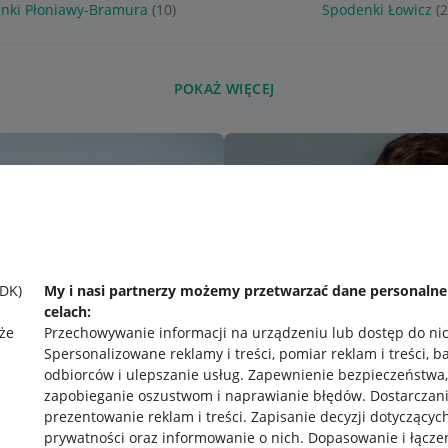
nki Płoniawy-Bramura
(10)
Spodenki Łowicz
(2
POKAŻ WIĘCEJ
SDK)
My i nasi partnerzy możemy przetwarzać dane personaln
celach:
że
Przechowywanie informacji na urządzeniu lub dostęp do ni
Spersonalizowane reklamy i treści, pomiar reklam i treści, b
odbiorców i ulepszanie usług
.
Zapewnienie bezpieczeństwa,
zapobieganie oszustwom i naprawianie błędów
.
Dostarczani
prezentowanie reklam i treści
.
Zapisanie decyzji dotyczącyc
prywatności oraz informowanie o nich
.
Dopasowanie i łącze