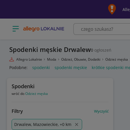
All
Otwórz menu z kategoriami
Spodenki męskie Drwalew
0
ogłoszeń
Allegro Lokalnie
Moda
Odzież, Obuwie, Dodatki
Odzież męska
Podobne:
spodenki
spodenki męskie
krótkie spodenki m
Spodenki
wróć do
Odzież męska
Filtry
Wyczyść
Drwalew, Mazowieckie, +0 km