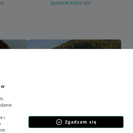
4)
Spodenki Kielce
(40)
e w
ch
.
adanie
e i
Zgadzam się
h
nie