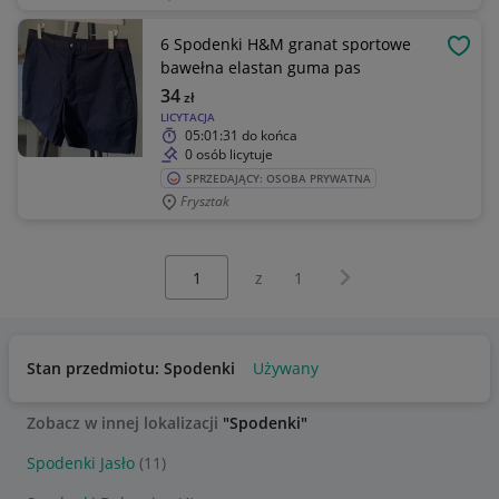
6 Spodenki H&M granat sportowe
OBSE
bawełna elastan guma pas
34
zł
LICYTACJA
05:01:31
do końca
0 osób licytuje
SPRZEDAJĄCY: OSOBA PRYWATNA
Frysztak
Wybierz stronę:
Następna strona
z
1
Stan przedmiotu: Spodenki
Używany
Zobacz w innej lokalizacji
"Spodenki"
Spodenki Jasło
(11)