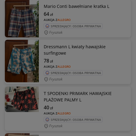
Mario Conti bawełniane kratka L
64
zł
AUKCJA Z
ALLEGRO
SPRZEDAJĄCY: OSOBA PRYWATNA
Frysztak
Dressmann L kwiaty hawajskie
surfingowe
78
zł
AUKCJA Z
ALLEGRO
SPRZEDAJĄCY: OSOBA PRYWATNA
Frysztak
T SPODENKI PRIMARK HAWAJSKIE
PLAŻOWE PALMY L
40
zł
AUKCJA Z
ALLEGRO
SPRZEDAJĄCY: OSOBA PRYWATNA
Frysztak