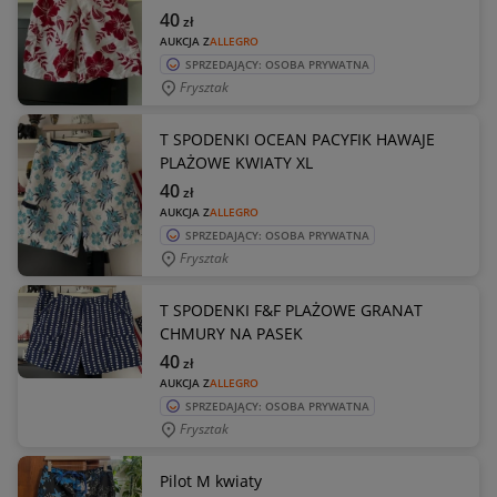
40
zł
AUKCJA Z
ALLEGRO
SPRZEDAJĄCY: OSOBA PRYWATNA
Frysztak
T SPODENKI OCEAN PACYFIK HAWAJE
PLAŻOWE KWIATY XL
40
zł
AUKCJA Z
ALLEGRO
SPRZEDAJĄCY: OSOBA PRYWATNA
Frysztak
T SPODENKI F&F PLAŻOWE GRANAT
CHMURY NA PASEK
40
zł
AUKCJA Z
ALLEGRO
SPRZEDAJĄCY: OSOBA PRYWATNA
Frysztak
Pilot M kwiaty