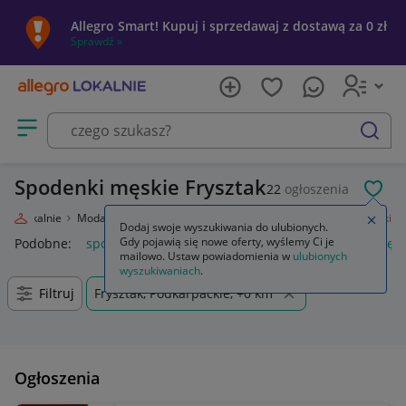
Allegro Smart! Kupuj i sprzedawaj z dostawą za 0 zł
Sprawdź »
Otwórz menu z kategoriami
szukaj
Spodenki męskie Frysztak
22
ogłoszenia
POL
egro Lokalnie
Moda
Odzież, Obuwie, Dodatki
Odzież męska
Spodenki
Zamkn
Dodaj swoje wyszukiwania do ulubionych.
Gdy pojawią się nowe oferty, wyślemy Ci je
Podobne:
spodenki
spodenki męskie
krótkie spodenki męsk
mailowo. Ustaw powiadomienia w
ulubionych
wyszukiwaniach
.
Filtruj
Frysztak, Podkarpackie, +0 km
Ogłoszenia