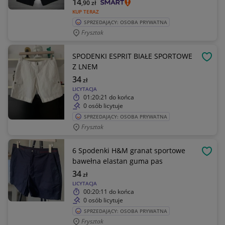
14
,90
zł
KUP TERAZ
SPRZEDAJĄCY: OSOBA PRYWATNA
Frysztak
SPODENKI ESPRIT BIAŁE SPORTOWE
OBSE
Z LNEM
34
zł
LICYTACJA
01:20:21
do końca
0 osób licytuje
SPRZEDAJĄCY: OSOBA PRYWATNA
Frysztak
6 Spodenki H&M granat sportowe
OBSE
bawełna elastan guma pas
34
zł
LICYTACJA
00:20:11
do końca
0 osób licytuje
SPRZEDAJĄCY: OSOBA PRYWATNA
Frysztak