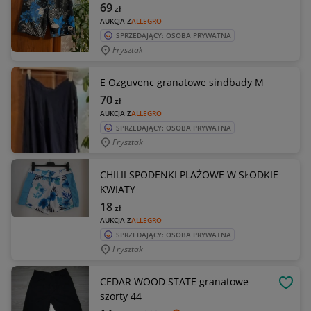
69
zł
AUKCJA Z
ALLEGRO
SPRZEDAJĄCY: OSOBA PRYWATNA
Frysztak
E Ozguvenc granatowe sindbady M
70
zł
AUKCJA Z
ALLEGRO
SPRZEDAJĄCY: OSOBA PRYWATNA
Frysztak
CHILII SPODENKI PLAŻOWE W SŁODKIE
KWIATY
18
zł
AUKCJA Z
ALLEGRO
SPRZEDAJĄCY: OSOBA PRYWATNA
Frysztak
CEDAR WOOD STATE granatowe
OBSE
szorty 44