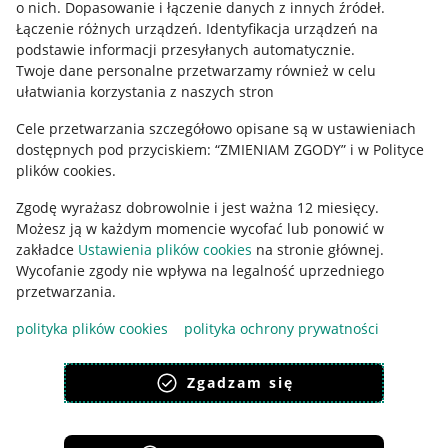
o nich
.
Dopasowanie i łączenie danych z innych źródeł
.
Regulamin
Łączenie różnych urządzeń
.
Identyfikacja urządzeń na
podstawie informacji przesyłanych automatycznie
.
Polityka plików "cookies"
Twoje dane personalne przetwarzamy również w celu
ułatwiania korzystania z naszych stron
Ustawienia plików "cookies"
Cele przetwarzania szczegółowo opisane są w ustawieniach
Udostępnianie lokalizacji
dostępnych pod przyciskiem: “ZMIENIAM ZGODY” i w Polityce
Informacje dla Aktu o Usługach Cyfrowych
plików cookies.
Zgodę wyrażasz dobrowolnie i jest ważna 12 miesięcy.
Pobierz aplikację
Możesz ją w każdym momencie wycofać lub ponowić w
zakładce
Ustawienia plików cookies
na stronie głównej.
Wycofanie zgody nie wpływa na legalność uprzedniego
przetwarzania.
polityka plików cookies
polityka ochrony prywatności
Zgadzam się