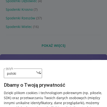
Spodenki Dębowiec
(4)
Spodenki Krosno
(7)
Spodenki Rzeszów
(37)
Spodenki Mielec
(16)
POKAŻ WIĘCEJ
język
Dbamy o Twoją prywatność
Dzięki plikom cookies i technologiom pokrewnym
(np. piksele,
SDK)
oraz przetwarzaniu Twoich danych osobowych
(między
innymi unikalne identyfikatory, dane przeglądarki)
, możemy