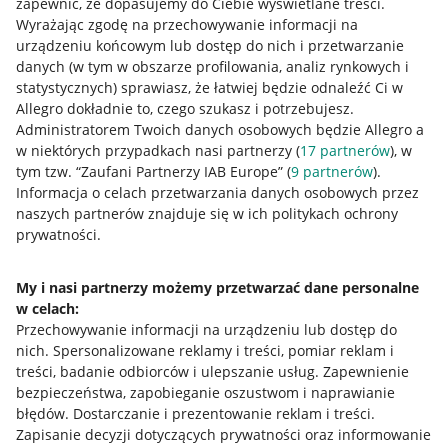
zapewnić, że dopasujemy do Ciebie wyświetlane treści.
Wyrażając zgodę na przechowywanie informacji na
urządzeniu końcowym lub dostęp do nich i przetwarzanie
danych (w tym w obszarze profilowania, analiz rynkowych i
statystycznych) sprawiasz, że łatwiej będzie odnaleźć Ci w
Allegro dokładnie to, czego szukasz i potrzebujesz.
Administratorem Twoich danych osobowych będzie Allegro a
w niektórych przypadkach nasi partnerzy (
17
partnerów
), w
tym tzw. “Zaufani Partnerzy IAB Europe” (
9
partnerów
).
Przydatne informacje
Informacja o celach przetwarzania danych osobowych przez
naszych partnerów znajduje się w ich politykach ochrony
prywatności.
Jak to działa
Napisz do nas
My i nasi partnerzy możemy przetwarzać dane personalne
w celach:
Allegro Gadane dla sprzedających
Przechowywanie informacji na urządzeniu lub dostęp do
Allegro Gadane dla kupujących
nich
.
Spersonalizowane reklamy i treści, pomiar reklam i
treści, badanie odbiorców i ulepszanie usług
.
Zapewnienie
Mapa miejscowości
bezpieczeństwa, zapobieganie oszustwom i naprawianie
błędów
.
Dostarczanie i prezentowanie reklam i treści
.
Informacje prawne
Zapisanie decyzji dotyczących prywatności oraz informowanie