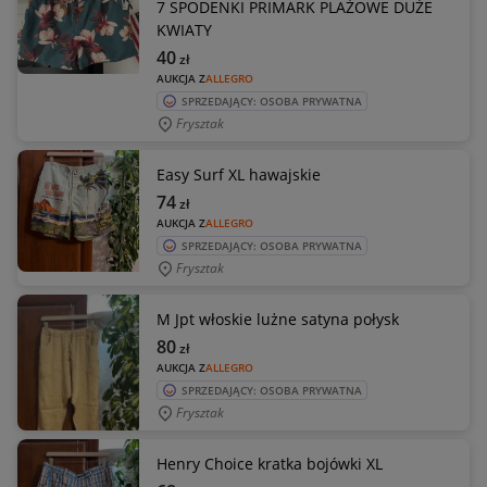
7 SPODENKI PRIMARK PLAŻOWE DUŻE
KWIATY
40
zł
AUKCJA Z
ALLEGRO
SPRZEDAJĄCY: OSOBA PRYWATNA
Frysztak
Easy Surf XL hawajskie
74
zł
AUKCJA Z
ALLEGRO
SPRZEDAJĄCY: OSOBA PRYWATNA
Frysztak
M Jpt włoskie lużne satyna połysk
80
zł
AUKCJA Z
ALLEGRO
SPRZEDAJĄCY: OSOBA PRYWATNA
Frysztak
Henry Choice kratka bojówki XL