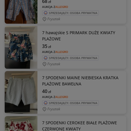
68
zł
AUKCJA Z
ALLEGRO
SPRZEDAJĄCY: OSOBA PRYWATNA
Frysztak
7 hawajskie S PRIMARK DUŻE KWIATY
PLAŻOWE
35
zł
AUKCJA Z
ALLEGRO
SPRZEDAJĄCY: OSOBA PRYWATNA
Frysztak
7 SPODENKI MAINE NIEBIESKA KRATKA
PLAŻOWE BAWEŁNA
40
zł
AUKCJA Z
ALLEGRO
SPRZEDAJĄCY: OSOBA PRYWATNA
Frysztak
7 SPODENKI CEROKEE BIAŁE PLAŻOWE
CZERWONE KWIATY