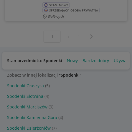
STAN: NOWY
SPRZEDAJĄCY: OSOBA PRYWATNA
Wałbrzych
Wybierz stronę:
Następna strona
z
1
Stan przedmiotu: Spodenki
Nowy
Bardzo dobry
Używany
Zobacz w innej lokalizacji
"Spodenki"
Spodenki Głuszyca
(5)
Spodenki Słotwina
(4)
Spodenki Marciszów
(9)
Spodenki Kamienna Góra
(4)
Spodenki Dzierżoniów
(7)