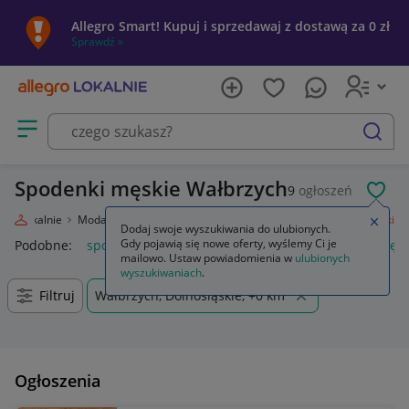
Allegro Smart! Kupuj i sprzedawaj z dostawą za 0 zł
Sprawdź »
Otwórz menu z kategoriami
szukaj
Spodenki męskie Wałbrzych
9
ogłoszeń
POL
egro Lokalnie
Moda
Odzież, Obuwie, Dodatki
Odzież męska
Spodenki
Zamkn
Dodaj swoje wyszukiwania do ulubionych.
Gdy pojawią się nowe oferty, wyślemy Ci je
Podobne:
spodenki
spodenki męskie
krótkie spodenki męsk
mailowo. Ustaw powiadomienia w
ulubionych
wyszukiwaniach
.
Filtruj
Wałbrzych, Dolnośląskie, +0 km
Ogłoszenia