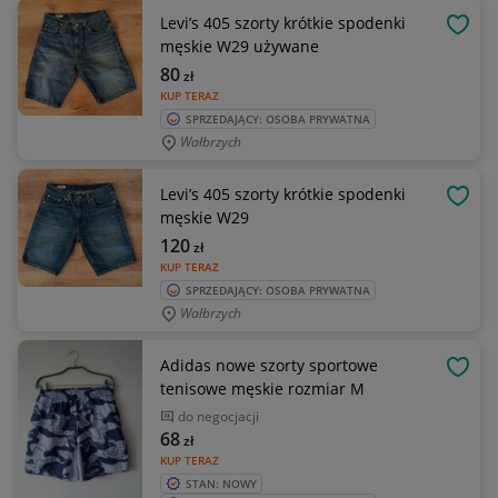
Levi’s 405 szorty krótkie spodenki
OBSE
męskie W29 używane
80
zł
KUP TERAZ
SPRZEDAJĄCY: OSOBA PRYWATNA
Wałbrzych
Levi’s 405 szorty krótkie spodenki
OBSE
męskie W29
120
zł
KUP TERAZ
SPRZEDAJĄCY: OSOBA PRYWATNA
Wałbrzych
Adidas nowe szorty sportowe
OBSE
tenisowe męskie rozmiar M
do negocjacji
68
zł
KUP TERAZ
STAN: NOWY