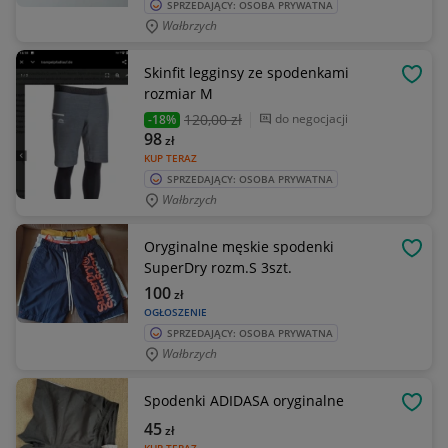
SPRZEDAJĄCY: OSOBA PRYWATNA
Wałbrzych
Skinfit legginsy ze spodenkami
OBSE
rozmiar M
120
,00 zł
do negocjacji
-18%
98
zł
KUP TERAZ
SPRZEDAJĄCY: OSOBA PRYWATNA
Wałbrzych
Oryginalne męskie spodenki
OBSE
SuperDry rozm.S 3szt.
100
zł
OGŁOSZENIE
SPRZEDAJĄCY: OSOBA PRYWATNA
Wałbrzych
Spodenki ADIDASA oryginalne
OBSE
45
zł