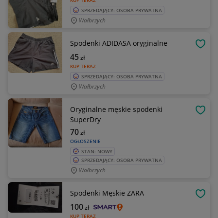
KUP TERAZ
SPRZEDAJĄCY: OSOBA PRYWATNA
Wałbrzych
Spodenki ADIDASA oryginalne
OBSE
45
zł
KUP TERAZ
SPRZEDAJĄCY: OSOBA PRYWATNA
Wałbrzych
Oryginalne męskie spodenki
OBSE
SuperDry
70
zł
OGŁOSZENIE
STAN: NOWY
SPRZEDAJĄCY: OSOBA PRYWATNA
Wałbrzych
Spodenki Męskie ZARA
OBSE
100
zł
KUP TERAZ