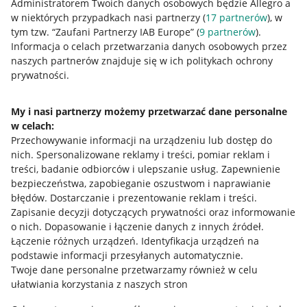
Administratorem Twoich danych osobowych będzie Allegro a
w niektórych przypadkach nasi partnerzy (
17
partnerów
), w
tym tzw. “Zaufani Partnerzy IAB Europe” (
9
partnerów
).
Przydatne informacje
Informacja o celach przetwarzania danych osobowych przez
naszych partnerów znajduje się w ich politykach ochrony
prywatności.
Jak to działa
Napisz do nas
My i nasi partnerzy możemy przetwarzać dane personalne
w celach:
Allegro Gadane dla sprzedających
Przechowywanie informacji na urządzeniu lub dostęp do
Allegro Gadane dla kupujących
nich
.
Spersonalizowane reklamy i treści, pomiar reklam i
treści, badanie odbiorców i ulepszanie usług
.
Zapewnienie
Mapa miejscowości
bezpieczeństwa, zapobieganie oszustwom i naprawianie
błędów
.
Dostarczanie i prezentowanie reklam i treści
.
Informacje prawne
Zapisanie decyzji dotyczących prywatności oraz informowanie
o nich
.
Dopasowanie i łączenie danych z innych źródeł
.
Regulamin
Łączenie różnych urządzeń
.
Identyfikacja urządzeń na
podstawie informacji przesyłanych automatycznie
.
Polityka plików "cookies"
Twoje dane personalne przetwarzamy również w celu
ułatwiania korzystania z naszych stron
Ustawienia plików "cookies"