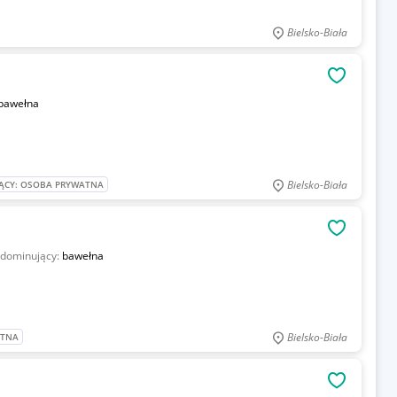
Bielsko-Biała
OBSERWU
bawełna
Bielsko-Biała
ĄCY: OSOBA PRYWATNA
OBSERWU
 dominujący:
bawełna
Bielsko-Biała
ATNA
OBSERWU