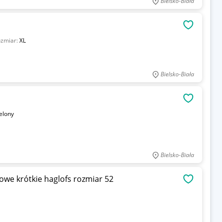
Bielsko-Biała
OBSERWU
zmiar:
XL
Bielsko-Biała
OBSERWU
elony
Bielsko-Biała
we krótkie haglofs rozmiar 52
OBSERWU