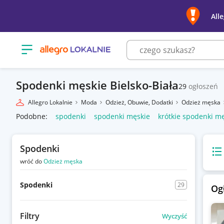
All
Otwórz menu z kategoriami
Spodenki męskie Bielsko-Biała
29
ogłoszeń
Allegro Lokalnie
Moda
Odzież, Obuwie, Dodatki
Odzież męska
Podobne:
spodenki
spodenki męskie
krótkie spodenki m
Spodenki
Wido
wróć do
Odzież męska
Spodenki
29
Og
Filtry
Wyczyść