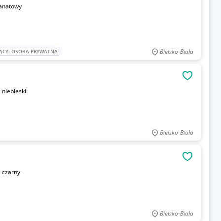
anatowy
Bielsko-Biała
ĄCY: OSOBA PRYWATNA
OBSERWU
:
niebieski
Bielsko-Biała
OBSERWU
:
czarny
Bielsko-Biała