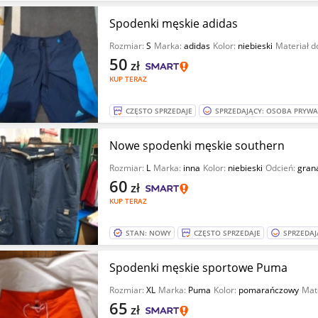
Spodenki męskie adidas
Rozmiar:
S
Marka:
adidas
Kolor:
niebieski
Materiał d
50
zł
KUP TERAZ
CZĘSTO SPRZEDAJE
SPRZEDAJĄCY: OSOBA PRYW
Nowe spodenki męskie southern
Rozmiar:
L
Marka:
inna
Kolor:
niebieski
Odcień:
gran
60
zł
KUP TERAZ
STAN: NOWY
CZĘSTO SPRZEDAJE
SPRZEDAJ
Spodenki męskie sportowe Puma
Rozmiar:
XL
Marka:
Puma
Kolor:
pomarańczowy
Mat
65
zł