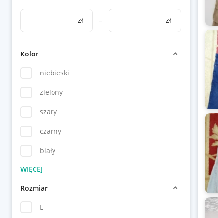
zł
–
zł
Kolor
niebieski
zielony
szary
czarny
biały
Rozmiar
L