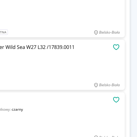
Bielsko-Biała
ATNA
ver Wild Sea W27 L32 /17839.0011
OBSERWU
Bielsko-Biała
OBSERWU
atkowy:
czarny