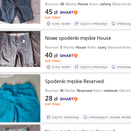
Rozmiar:
46
Marka:
House
Kolor:
zielony
Materiał d
45
zł
KUP TERAZ
STAN: NOWY
CZĘSTO SPRZEDAJE
SPRZEDAJ
Nowe spodenki męskie House
Rozmiar:
S
Marka:
House
Kolor:
szary
Materiał domi
40
zł
KUP TERAZ
STAN: NOWY
CZĘSTO SPRZEDAJE
SPRZEDAJ
Spodenki męskie Reserved
Rozmiar:
M
Marka:
Reserved
Kolor:
niebieski
Odcień
28
zł
KUP TERAZ
CZĘSTO SPRZEDAJE
SPRZEDAJĄCY: OSOBA PRYW