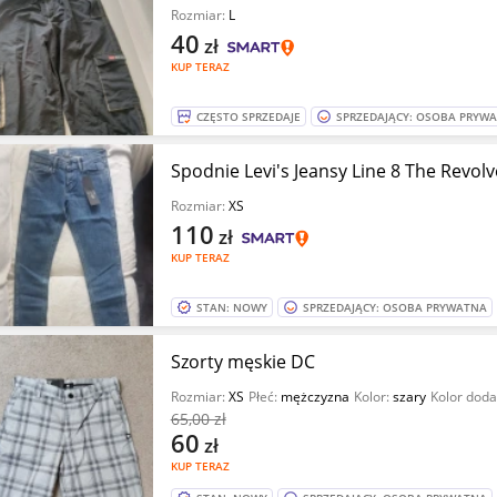
Rozmiar:
L
40
zł
KUP TERAZ
CZĘSTO SPRZEDAJE
SPRZEDAJĄCY: OSOBA PRYW
Spodnie Levi's Jeansy Line 8 The Revol
Rozmiar:
XS
110
zł
KUP TERAZ
STAN: NOWY
SPRZEDAJĄCY: OSOBA PRYWATNA
Szorty męskie DC
Rozmiar:
XS
Płeć:
mężczyzna
Kolor:
szary
Kolor dod
65
,00 zł
60
zł
KUP TERAZ