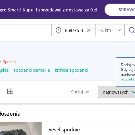
SPRAW
egro Smart! Kupuj i sprzedawaj z dostawą za 0 zł
Miasto
Wyczyść frazę
+
0
km
Odległość
szu
Spodenki
Dodaj sw
Gdy poja
ęskie
spodenki damskie
krótkie spodenki
mailowo
wyszuki
k listy
Widok siatki
Sortuj od:
łoszenia
Diesel spodnie .