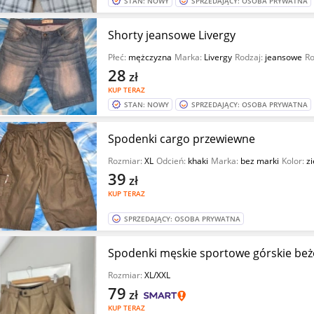
STAN: NOWY
SPRZEDAJĄCY: OSOBA PRYWATNA
Shorty jeansowe Livergy
Płeć:
mężczyzna
Marka:
Livergy
Rodzaj:
jeansowe
Ro
28
zł
KUP TERAZ
STAN: NOWY
SPRZEDAJĄCY: OSOBA PRYWATNA
Spodenki cargo przewiewne
Rozmiar:
XL
Odcień:
khaki
Marka:
bez marki
Kolor:
zi
39
zł
KUP TERAZ
SPRZEDAJĄCY: OSOBA PRYWATNA
Spodenki męskie sportowe górskie beżo
Rozmiar:
XL/XXL
79
zł
KUP TERAZ