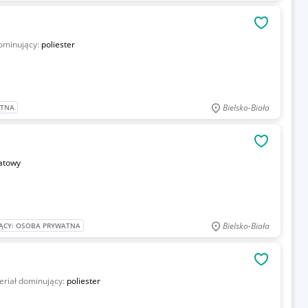
OBSERWU
ominujący:
poliester
Bielsko-Biała
ATNA
OBSERWU
atowy
Bielsko-Biała
ĄCY: OSOBA PRYWATNA
OBSERWU
eriał dominujący:
poliester