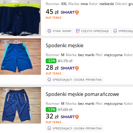
Rozmiar:
XXL
Marka:
inna
Kolor:
niebieski
Odcień:
gr
45
zł
KUP TERAZ
STAN: NOWY
CZĘSTO SPRZEDAJE
SPRZEDAJ
Spodenki męskie
Rozmiar:
M
Marka:
bez marki
Płeć:
mężczyzna
Kolor
41
,75 zł
-32%
28
zł
KUP TERAZ
SPRZEDAJĄCY: OSOBA PRYWATNA
Spodenki męskie pomarańczowe
Rozmiar:
M
Marka:
bez marki
Płeć:
mężczyzna
Kolor
37
,00 zł
-13%
32
zł
KUP TERAZ
SPRZEDAJĄCY: OSOBA PRYWATNA