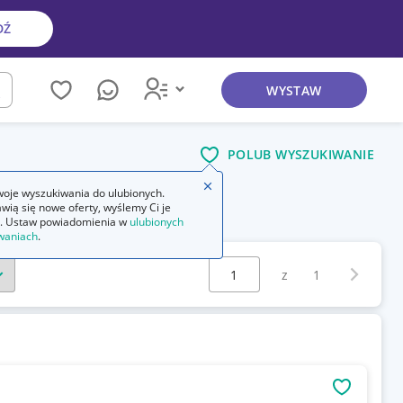
DŹ
WYSTAW
kaj
POLUB WYSZUKIWANIE
Zamknij wskazówkę
oje wyszukiwania do ulubionych.
wią się nowe oferty, wyślemy Ci je
. Ustaw powiadomienia w
ulubionych
waniach
.
Wybierz stronę:
Następna 
z
1
OBSERWU