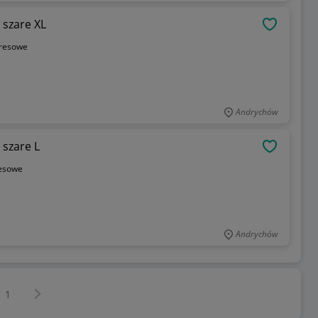
Krótkie spodenki szorty dresowe Puma szare XL
OBSERWU
resowe
Andrychów
Krótkie spodenki szorty dresowe Puma szare L
OBSERWU
esowe
Andrychów
Następna strona
z
1