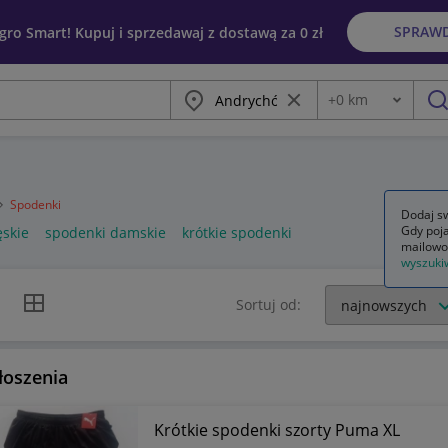
SPRAW
egro Smart! Kupuj i sprzedawaj z dostawą za 0 zł
Miasto
Wyczyść frazę
+
0
km
Odległość
szu
Spodenki
Dodaj sw
Gdy poja
ęskie
spodenki damskie
krótkie spodenki
mailowo
wyszuki
k listy
Widok siatki
Sortuj od:
łoszenia
Krótkie spodenki szorty Puma XL