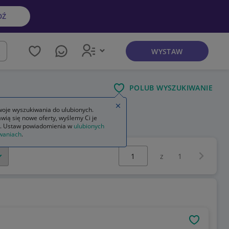
DŹ
WYSTAW
kaj
POLUB WYSZUKIWANIE
Zamknij wskazówkę
oje wyszukiwania do ulubionych.
wią się nowe oferty, wyślemy Ci je
. Ustaw powiadomienia w
ulubionych
waniach
.
Wybierz stronę:
Następna 
z
1
OBSERWU