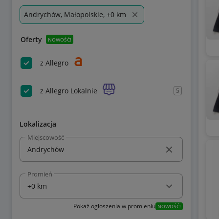
Andrychów, Małopolskie, +0 km
Oferty
NOWOŚĆ!
z Allegro
z Allegro Lokalnie
5
Lokalizacja
Miejscowość
Promień
Pokaż ogłoszenia w promieniu
NOWOŚĆ!