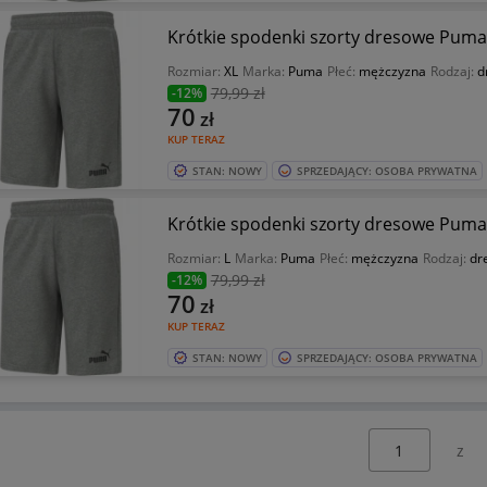
Rozmiar:
XL
Marka:
Puma
Płeć:
mężczyzna
Rodzaj:
d
79
,99 zł
-12%
70
zł
KUP TERAZ
STAN: NOWY
SPRZEDAJĄCY: OSOBA PRYWATNA
Rozmiar:
L
Marka:
Puma
Płeć:
mężczyzna
Rodzaj:
dr
79
,99 zł
-12%
70
zł
KUP TERAZ
STAN: NOWY
SPRZEDAJĄCY: OSOBA PRYWATNA
Wybierz stronę: