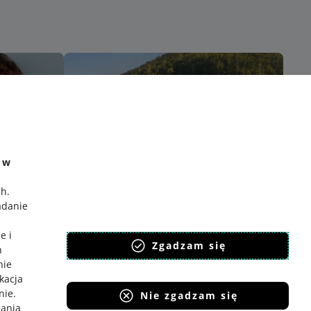
e w
ch
.
adanie
e i
Zgadzam się
h
nie
ikacja
nie
.
Nie zgadzam się
iania