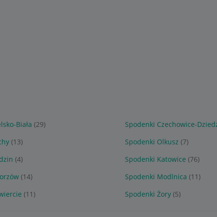
lsko-Biała
(29)
Spodenki Czechowice-Dzied
chy
(13)
Spodenki Olkusz
(7)
dzin
(4)
Spodenki Katowice
(76)
horzów
(14)
Spodenki Modlnica
(11)
wiercie
(11)
Spodenki Żory
(5)