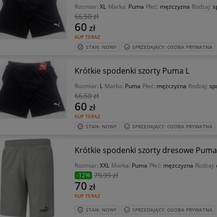
Rozmiar:
XL
Marka:
Puma
Płeć:
mężczyzna
Rodzaj:
s
66
,50 zł
60
zł
KUP TERAZ
STAN: NOWY
SPRZEDAJĄCY: OSOBA PRYWATNA
Krótkie spodenki szorty Puma L
Rozmiar:
L
Marka:
Puma
Płeć:
mężczyzna
Rodzaj:
sp
66
,50 zł
60
zł
KUP TERAZ
STAN: NOWY
SPRZEDAJĄCY: OSOBA PRYWATNA
Rozmiar:
XXL
Marka:
Puma
Płeć:
mężczyzna
Rodzaj:
79
,99 zł
-12%
70
zł
KUP TERAZ
STAN: NOWY
SPRZEDAJĄCY: OSOBA PRYWATNA