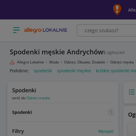
All
Otwórz menu z kategoriami
Spodenki męskie Andrychów
5
ogłoszeń
Allegro Lokalnie
Moda
Odzież, Obuwie, Dodatki
Odzież męska
Podobne:
spodenki
spodenki męskie
krótkie spodenki m
Spodenki
Wido
wróć do
Odzież męska
Spodenki
5
Og
Filtry
Wyczyść