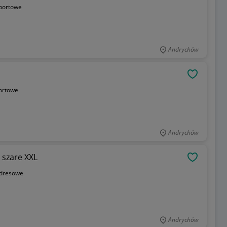
portowe
Andrychów
OBSERWU
ortowe
Andrychów
Krótkie spodenki szorty dresowe Puma szare XXL
OBSERWU
dresowe
Andrychów