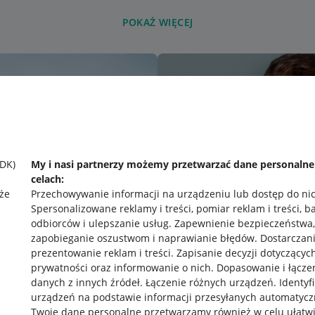
POKAŻ WIĘCEJ
SDK)
My i nasi partnerzy możemy przetwarzać dane personaln
celach:
że
Przechowywanie informacji na urządzeniu lub dostęp do ni
Spersonalizowane reklamy i treści, pomiar reklam i treści, b
odbiorców i ulepszanie usług
.
Zapewnienie bezpieczeństwa,
zapobieganie oszustwom i naprawianie błędów
.
Dostarczani
prezentowanie reklam i treści
.
Zapisanie decyzji dotyczącyc
prywatności oraz informowanie o nich
.
Dopasowanie i łącze
danych z innych źródeł
.
Łączenie różnych urządzeń
.
Identyf
urządzeń na podstawie informacji przesyłanych automatycz
rawne
Pobierz aplikację
Twoje dane personalne przetwarzamy również w celu ułatw