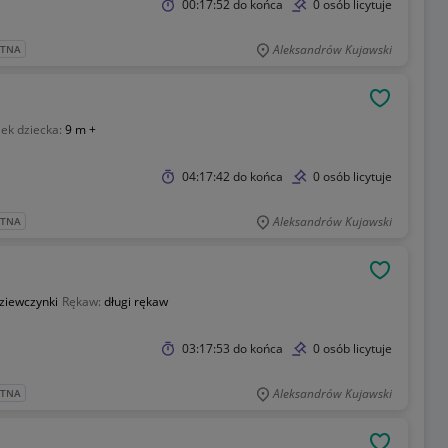
00:17:52
do końca
0 osób licytuje
Aleksandrów Kujawski
ATNA
OBSERWU
ek dziecka:
9 m +
04:17:42
do końca
0 osób licytuje
Aleksandrów Kujawski
ATNA
OBSERWU
ziewczynki
Rękaw:
długi rękaw
03:17:53
do końca
0 osób licytuje
Aleksandrów Kujawski
ATNA