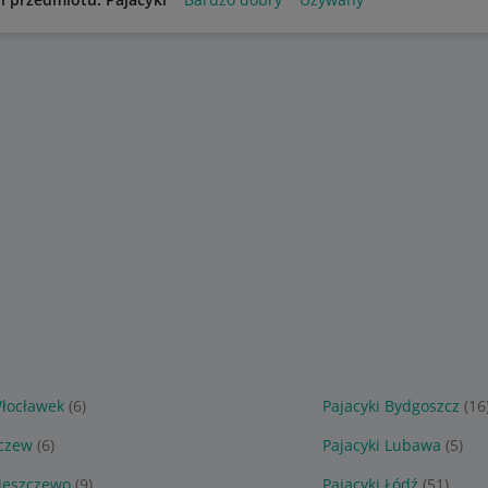
Włocławek
(6)
Pajacyki Bydgoszcz
(16
Tczew
(6)
Pajacyki Lubawa
(5)
Kleszczewo
(9)
Pajacyki Łódź
(51)