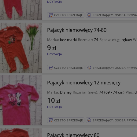
LICYTACJA
CZĘSTO SPRZEDAJE
SPRZEDAJĄCY: OSOBA PRYW
Pajacyk niemowlęcy 74-80
Marka:
bez marki
Rozmiar:
74
Rękaw:
długi rękaw
Wi
9
zł
LICYTACJA
CZĘSTO SPRZEDAJE
SPRZEDAJĄCY: OSOBA PRYW
Pajacyk niemowlęcy 12 miesięcy
Marka:
Disney
Rozmiar (new):
74 (69 - 74 cm)
Płeć:
d
10
zł
LICYTACJA
CZĘSTO SPRZEDAJE
SPRZEDAJĄCY: OSOBA PRYW
Pajacyk niemowlęcy 80