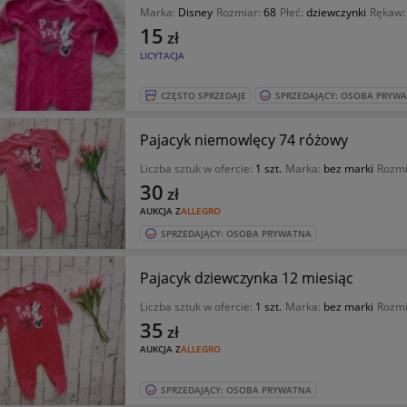
Marka:
Disney
Rozmiar:
68
Płeć:
dziewczynki
Rękaw
15
zł
LICYTACJA
CZĘSTO SPRZEDAJE
SPRZEDAJĄCY: OSOBA PRYW
Pajacyk niemowlęcy 74 różowy
Liczba sztuk w ofercie:
1 szt.
Marka:
bez marki
Rozmi
30
zł
AUKCJA Z
ALLEGRO
SPRZEDAJĄCY: OSOBA PRYWATNA
Pajacyk dziewczynka 12 miesiąc
Liczba sztuk w ofercie:
1 szt.
Marka:
bez marki
Rozmi
35
zł
AUKCJA Z
ALLEGRO
SPRZEDAJĄCY: OSOBA PRYWATNA