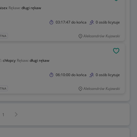
OBSERWU
isex
Rękaw:
długi rękaw
03:17:47
do końca
0 osób licytuje
Aleksandrów Kujawski
ATNA
OBSERWU
ć:
chłopcy
Rękaw:
długi rękaw
06:10:00
do końca
0 osób licytuje
Aleksandrów Kujawski
ATNA
Następna strona
z
1