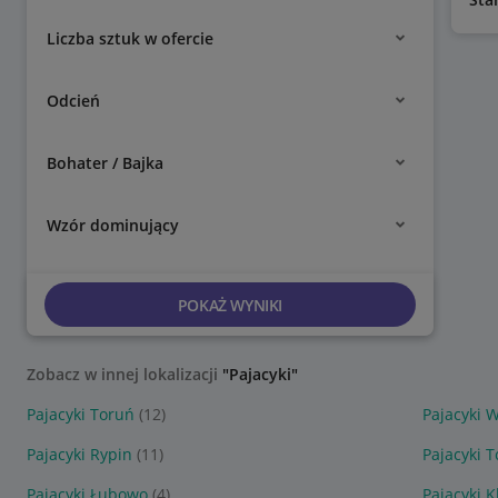
Liczba sztuk w ofercie
Odcień
Bohater / Bajka
Wzór dominujący
POKAŻ WYNIKI
Zobacz w innej lokalizacji
"Pajacyki"
Pajacyki Toruń
(12)
Pajacyki 
Pajacyki Rypin
(11)
Pajacyki 
Pajacyki Łubowo
(4)
Pajacyki 