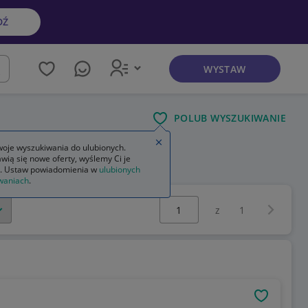
DŹ
WYSTAW
kaj
POLUB WYSZUKIWANIE
Zamknij wskazówkę
oje wyszukiwania do ulubionych.
wią się nowe oferty, wyślemy Ci je
. Ustaw powiadomienia w
ulubionych
waniach
.
Wybierz stronę:
Następna 
z
1
OBSERWU