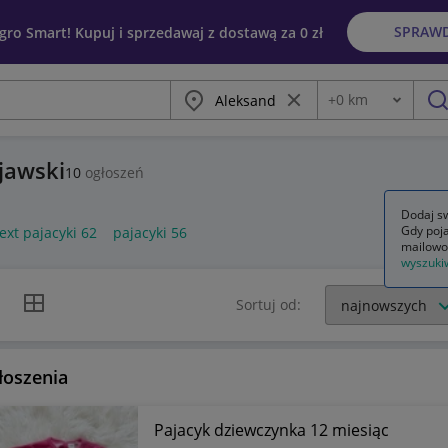
SPRAW
egro Smart! Kupuj i sprzedawaj z dostawą za 0 zł
Miasto
Wyczyść frazę
+
0
km
Odległość
szu
jawski
10
ogłoszeń
Dodaj sw
Gdy poja
ext pajacyki 62
pajacyki 56
mailowo
wyszuki
k listy
Widok siatki
Sortuj od:
łoszenia
Pajacyk dziewczynka 12 miesiąc