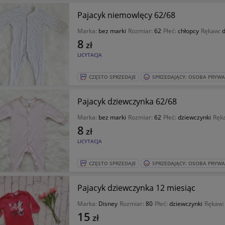
Pajacyk niemowlęcy 62/68
Marka:
bez marki
Rozmiar:
62
Płeć:
chłopcy
Rękaw:
d
8
zł
LICYTACJA
CZĘSTO SPRZEDAJE
SPRZEDAJĄCY: OSOBA PRYW
Pajacyk dziewczynka 62/68
Marka:
bez marki
Rozmiar:
62
Płeć:
dziewczynki
Ręk
8
zł
LICYTACJA
CZĘSTO SPRZEDAJE
SPRZEDAJĄCY: OSOBA PRYW
Pajacyk dziewczynka 12 miesiąc
Marka:
Disney
Rozmiar:
80
Płeć:
dziewczynki
Rękaw
15
zł