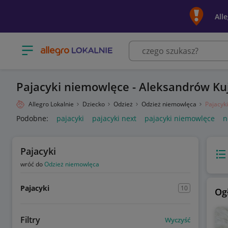
All
Otwórz menu z kategoriami
Pajacyki niemowlęce - Aleksandrów Ku
Allegro Lokalnie
Dziecko
Odzież
Odzież niemowlęca
Pajacyki
Podobne:
pajacyki
pajacyki next
pajacyki niemowlęce
n
Pajacyki
Wido
wróć do
Odzież niemowlęca
Pajacyki
10
Og
Filtry
Wyczyść