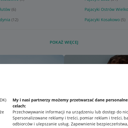
Dłutów
(6)
Pajacyki Ostrów Wielko
Gdynia
(12)
Pajacyki Kosakowo
(5)
POKAŻ WIĘCEJ
SDK)
My i nasi partnerzy możemy przetwarzać dane personaln
celach:
że
Przechowywanie informacji na urządzeniu lub dostęp do ni
Spersonalizowane reklamy i treści, pomiar reklam i treści, b
odbiorców i ulepszanie usług
.
Zapewnienie bezpieczeństwa,