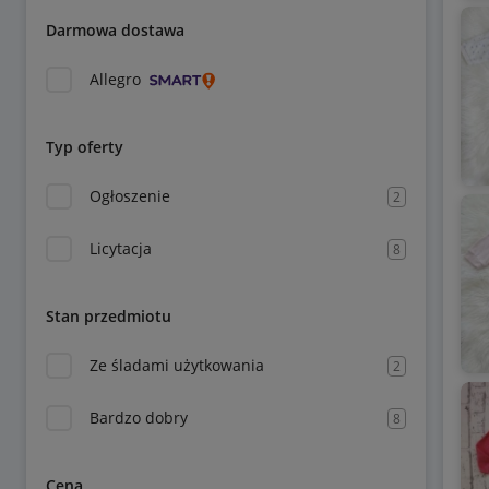
Darmowa dostawa
Allegro
Typ oferty
Ogłoszenie
2
Licytacja
8
Stan przedmiotu
Ze śladami użytkowania
2
Bardzo dobry
8
Cena