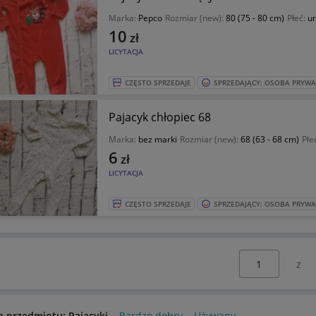
Marka:
Pepco
Rozmiar (new):
80 (75 - 80 cm)
Płeć:
un
10
zł
LICYTACJA
CZĘSTO SPRZEDAJE
SPRZEDAJĄCY: OSOBA PRYW
Pajacyk chłopiec 68
Marka:
bez marki
Rozmiar (new):
68 (63 - 68 cm)
Płe
6
zł
LICYTACJA
CZĘSTO SPRZEDAJE
SPRZEDAJĄCY: OSOBA PRYW
Wybierz stronę:
n przedmiotu: Pajacyki
Bardzo dobry
Używany