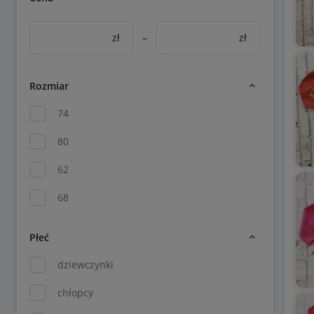
zł
–
zł
Rozmiar
74
80
62
68
Płeć
dziewczynki
chłopcy