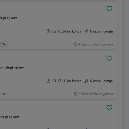
OBSERWU
ługi rękaw
02:16:34
do końca
0 osób licytuje
Aleksandrów Kujawski
ATNA
OBSERWU
aw:
długi rękaw
01:17:10
do końca
0 osób licytuje
Aleksandrów Kujawski
ATNA
OBSERWU
:
długi rękaw