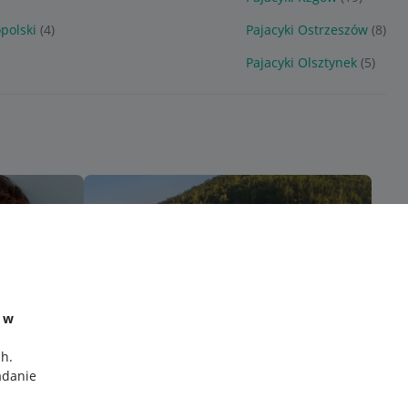
polski
(4)
Pajacyki Ostrzeszów
(8)
Pajacyki Olsztynek
(5)
e w
ch
.
adanie