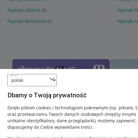
Pajacyki Gdańsk
(9)
Pajacyki 
Pajacyki Bełchatów
(6)
Pajacyki 
język
Dbamy o Twoją prywatność
Dzięki plikom cookies i technologiom pokrewnym
(np. piksele, 
oraz przetwarzaniu Twoich danych osobowych
(między innymi
unikalne identyfikatory, dane przeglądarki)
, możemy zapewnić, 
dopasujemy do Ciebie wyświetlane treści.