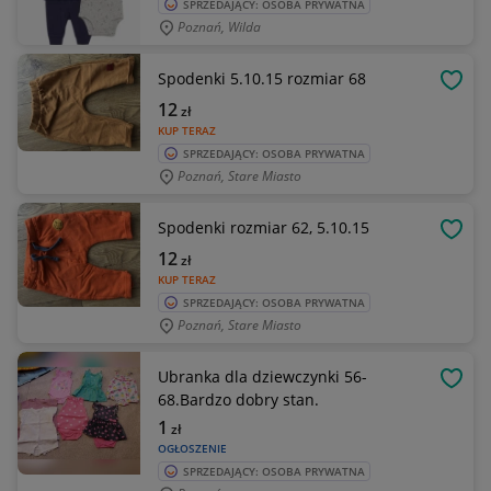
SPRZEDAJĄCY: OSOBA PRYWATNA
Poznań, Wilda
Spodenki 5.10.15 rozmiar 68
OBSE
12
zł
KUP TERAZ
SPRZEDAJĄCY: OSOBA PRYWATNA
Poznań, Stare Miasto
Spodenki rozmiar 62, 5.10.15
OBSE
12
zł
KUP TERAZ
SPRZEDAJĄCY: OSOBA PRYWATNA
Poznań, Stare Miasto
Ubranka dla dziewczynki 56-
OBSE
68.Bardzo dobry stan.
1
zł
OGŁOSZENIE
SPRZEDAJĄCY: OSOBA PRYWATNA