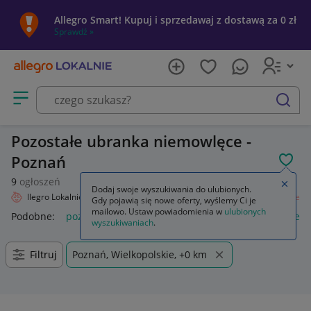
Allegro Smart! Kupuj i sprzedawaj z dostawą za 0 zł
Sprawdź »
Otwórz menu z kategoriami
szukaj
Pozostałe ubranka niemowlęce -
Poznań
POL
9
ogłoszeń
Zamkn
Dodaj swoje wyszukiwania do ulubionych.
Allegro Lokalnie
Dziecko
Odzież
Odzież niemowlęca
Pozostałe
Gdy pojawią się nowe oferty, wyślemy Ci je
mailowo. Ustaw powiadomienia w
ulubionych
Podobne:
pozostałe
łóżka pozostałe
pozostałe miasta i regi
wyszukiwaniach
.
Filtruj
Poznań, Wielkopolskie, +0 km