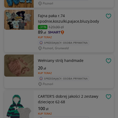
Poznań
Fajna paka r.74
OBSE
spodnie,koszulki,pajace,bluzy,body
129
,00 zł
-31%
89
zł
KUP TERAZ
SPRZEDAJĄCY: OSOBA PRYWATNA
Poznań, Grunwald
Wełniany strój handmade
OBSE
20
zł
KUP TERAZ
SPRZEDAJĄCY: OSOBA PRYWATNA
Poznań
CARTER'S dobrej jakości 2 zestawy
OBSE
dziecięce 62-68
100
zł
KUP TERAZ