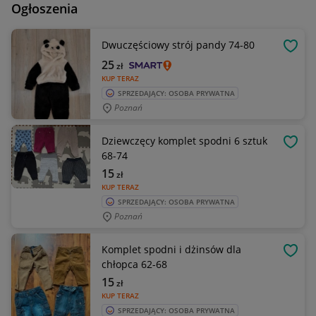
Ogłoszenia
Dwuczęściowy strój pandy 74-80
OBSE
25
zł
KUP TERAZ
SPRZEDAJĄCY: OSOBA PRYWATNA
Poznań
Dziewczęcy komplet spodni 6 sztuk
OBSE
68-74
15
zł
KUP TERAZ
SPRZEDAJĄCY: OSOBA PRYWATNA
Poznań
Komplet spodni i dżinsów dla
OBSE
chłopca 62-68
15
zł
KUP TERAZ
SPRZEDAJĄCY: OSOBA PRYWATNA