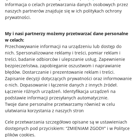
Przydatne informacje
Informacja o celach przetwarzania danych osobowych przez
naszych partnerów znajduje się w ich politykach ochrony
prywatności.
Jak to działa
Napisz do nas
My i nasi partnerzy możemy przetwarzać dane personalne
w celach:
Allegro Gadane dla sprzedających
Przechowywanie informacji na urządzeniu lub dostęp do
Allegro Gadane dla kupujących
nich
.
Spersonalizowane reklamy i treści, pomiar reklam i
treści, badanie odbiorców i ulepszanie usług
.
Zapewnienie
Mapa miejscowości
bezpieczeństwa, zapobieganie oszustwom i naprawianie
błędów
.
Dostarczanie i prezentowanie reklam i treści
.
Informacje prawne
Zapisanie decyzji dotyczących prywatności oraz informowanie
o nich
.
Dopasowanie i łączenie danych z innych źródeł
.
Regulamin
Łączenie różnych urządzeń
.
Identyfikacja urządzeń na
podstawie informacji przesyłanych automatycznie
.
Polityka plików "cookies"
Twoje dane personalne przetwarzamy również w celu
ułatwiania korzystania z naszych stron
Ustawienia plików "cookies"
Cele przetwarzania szczegółowo opisane są w ustawieniach
Udostępnianie lokalizacji
dostępnych pod przyciskiem: “ZMIENIAM ZGODY” i w Polityce
Informacje dla Aktu o Usługach Cyfrowych
plików cookies.