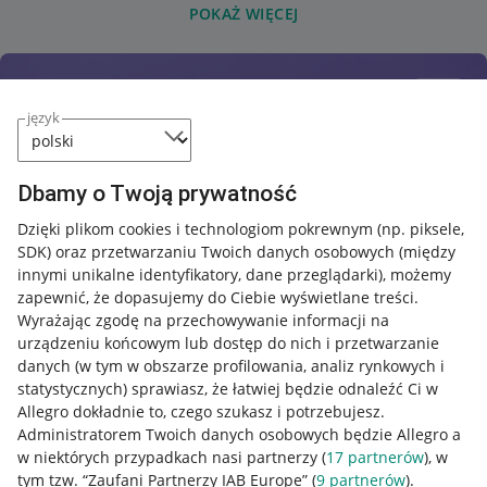
POKAŻ WIĘCEJ
język
Dbamy o Twoją prywatność
Dzięki plikom cookies i technologiom pokrewnym
(np. piksele,
SDK)
oraz przetwarzaniu Twoich danych osobowych
(między
innymi unikalne identyfikatory, dane przeglądarki)
, możemy
zapewnić, że dopasujemy do Ciebie wyświetlane treści.
Wyrażając zgodę na przechowywanie informacji na
urządzeniu końcowym lub dostęp do nich i przetwarzanie
danych (w tym w obszarze profilowania, analiz rynkowych i
statystycznych) sprawiasz, że łatwiej będzie odnaleźć Ci w
Allegro dokładnie to, czego szukasz i potrzebujesz.
Administratorem Twoich danych osobowych będzie Allegro a
w niektórych przypadkach nasi partnerzy (
17
partnerów
), w
tym tzw. “Zaufani Partnerzy IAB Europe” (
9
partnerów
).