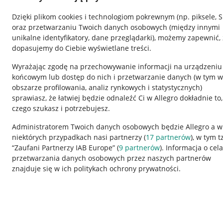
Dzięki plikom cookies i technologiom pokrewnym
(np. piksele, 
oraz przetwarzaniu Twoich danych osobowych
(między innymi
unikalne identyfikatory, dane przeglądarki)
, możemy zapewnić, 
dopasujemy do Ciebie wyświetlane treści.
Wyrażając zgodę na przechowywanie informacji na urządzeniu
końcowym lub dostęp do nich i przetwarzanie danych (w tym w
obszarze profilowania, analiz rynkowych i statystycznych)
sprawiasz, że łatwiej będzie odnaleźć Ci w Allegro dokładnie to,
czego szukasz i potrzebujesz.
Przydatne informacje
Informacje p
Administratorem Twoich danych osobowych będzie Allegro a w
niektórych przypadkach nasi partnerzy (
17
partnerów
), w tym t
Jak to działa
Regulamin
“Zaufani Partnerzy IAB Europe” (
9
partnerów
). Informacja o cel
Napisz do nas
Polityka plików
przetwarzania danych osobowych przez naszych partnerów
znajduje się w ich politykach ochrony prywatności.
Allegro Gadane dla sprzedających
Ustawienia plik
Allegro Gadane dla kupujących
Udostępnianie l
Mapa miejscowości
Informacje dla