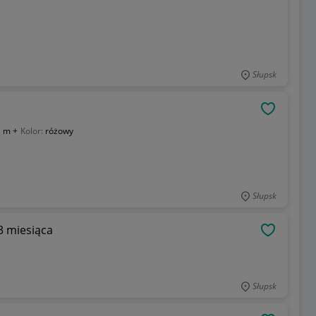
Słupsk
OBSERWU
 m +
Kolor:
różowy
Słupsk
3 miesiąca
OBSERWU
Słupsk