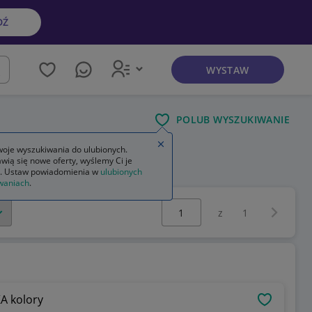
DŹ
WYSTAW
kaj
POLUB WYSZUKIWANIE
Zamknij wskazówkę
oje wyszukiwania do ulubionych.
wią się nowe oferty, wyślemy Ci je
. Ustaw powiadomienia w
ulubionych
waniach
.
Wybierz stronę:
Następna 
z
1
A kolory
OBSERWU