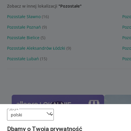
Zobacz w innej lokalizacji
"Pozostałe"
Pozostałe Sławno
(16)
Pozo
Pozostałe Poznań
(9)
Pozo
Pozostałe Bielice
(5)
Pozo
Pozostałe Aleksandrów Łódzki
(9)
Pozo
Pozostałe Lubań
(15)
Pozo
język
Dbamy o Twoją prywatność