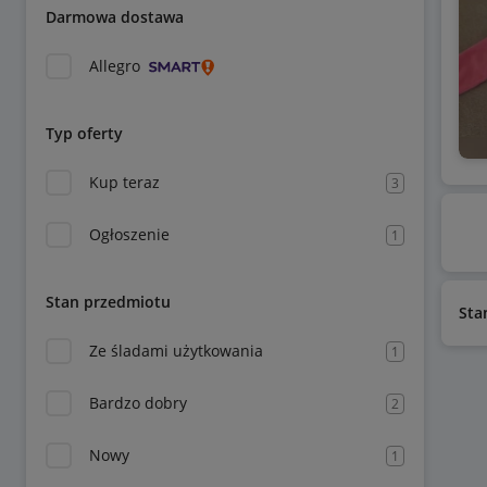
Darmowa dostawa
Allegro
Typ oferty
Kup teraz
3
Ogłoszenie
1
Stan przedmiotu
Sta
Ze śladami użytkowania
1
Bardzo dobry
2
Nowy
1