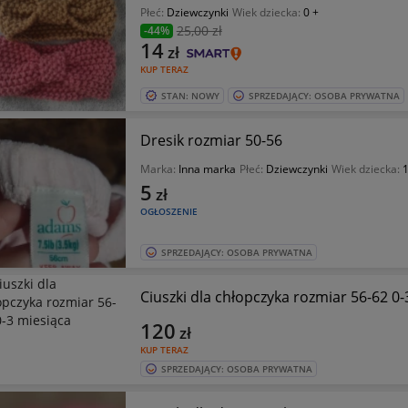
Płeć:
Dziewczynki
Wiek dziecka:
0 +
25
,00 zł
-44%
14
zł
KUP TERAZ
STAN: NOWY
SPRZEDAJĄCY: OSOBA PRYWATNA
Dresik rozmiar 50-56
Marka:
Inna marka
Płeć:
Dziewczynki
Wiek dziecka:
1
5
zł
OGŁOSZENIE
SPRZEDAJĄCY: OSOBA PRYWATNA
Ciuszki dla chłopczyka rozmiar 56-62 0-
120
zł
KUP TERAZ
SPRZEDAJĄCY: OSOBA PRYWATNA