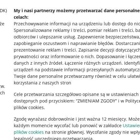
SDK)
My i nasi partnerzy możemy przetwarzać dane personaln
celach:
że
Przechowywanie informacji na urządzeniu lub dostęp do ni
Spersonalizowane reklamy i treści, pomiar reklam i treści, b
odbiorców i ulepszanie usług
.
Zapewnienie bezpieczeństwa,
zapobieganie oszustwom i naprawianie błędów
.
Dostarczani
prezentowanie reklam i treści
.
Zapisanie decyzji dotyczącyc
prywatności oraz informowanie o nich
.
Dopasowanie i łącze
danych z innych źródeł
.
Łączenie różnych urządzeń
.
Identyf
urządzeń na podstawie informacji przesyłanych automatycz
rawne
Pobierz aplikację
Twoje dane personalne przetwarzamy również w celu ułatw
korzystania z naszych stron
zw.
ach
Cele przetwarzania szczegółowo opisane są w ustawieniach
 "cookies"
dostępnych pod przyciskiem: “ZMIENIAM ZGODY” i w Polityc
plików cookies.
ów "cookies"
Zgodę wyrażasz dobrowolnie i jest ważna 12 miesięcy. Może
okalizacji
każdym momencie wycofać lub ponowić w zakładce
Ustawie
 Aktu o Usługach Cyfrowych
plików cookies
na stronie głównej. Wycofanie zgody nie wpł
legalność uprzedniego przetwarzania.