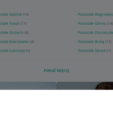
stałe Gdańsk
(14)
Pozostałe Wągrowie
stałe Toruń
(17)
Pozostałe Glinno
(14
stałe Szczecin
(6)
Pozostałe Ostrzeszó
stałe Bolesławiec
(4)
Pozostałe Brzeg
(12)
stałe Łubniany
(5)
Pozostałe Serock
(7)
POKAŻ WIĘCEJ