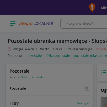
All
Otwórz menu z kategoriami
Pozostałe ubranka niemowlęce - Słups
Allegro Lokalnie
Dziecko
Odzież
Odzież niemowlęca
Pozosta
Podobne:
pozostałe
łóżka pozostałe
pozostałe miasta i r
Pozostałe
Wido
wróć do
Odzież niemowlęca
Pozostałe
4
Og
Filtry
Wyczyść