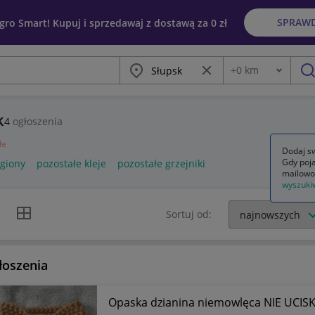
SPRAW
egro Smart! Kupuj i sprzedawaj z dostawą za 0 zł
Miasto
Wyczyść frazę
+
0
km
Odległość
szu
k
4
ogłoszenia
łe
Dodaj sw
Gdy poja
egiony
pozostałe kleje
pozostałe grzejniki
mailowo
wyszuki
k listy
Widok siatki
Sortuj od:
łoszenia
Opaska dzianina niemowlęca NIE UCISK