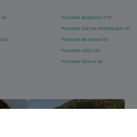
c
(4)
Pozostałe Bydgoszcz
(10)
)
Pozostałe Gorzów Wielkopolski
(4)
w
(5)
Pozostałe Wrocław
(10)
Pozostałe Łódź
(18)
Pozostałe Gliwice
(4)