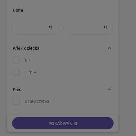
Cena
zł
–
zł
Wiek dziecka
0 +
1 m +
Płeć
dziewczynki
POKAŻ WYNIKI