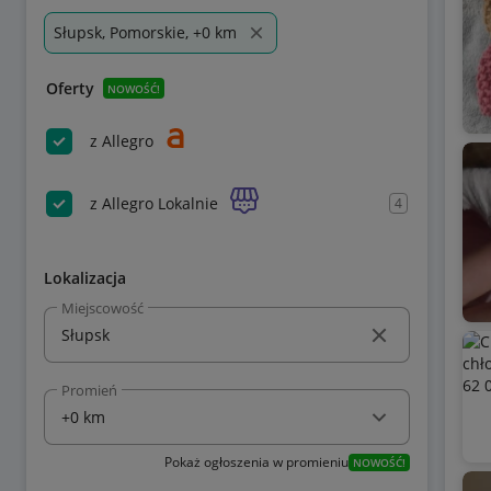
Słupsk, Pomorskie, +0 km
Oferty
NOWOŚĆ!
z Allegro
z Allegro Lokalnie
4
Lokalizacja
Miejscowość
Promień
Pokaż ogłoszenia w promieniu
NOWOŚĆ!