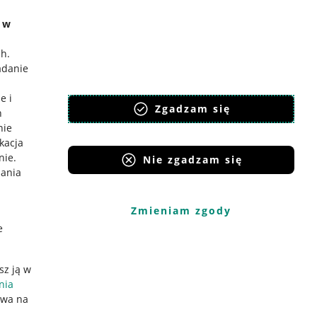
e w
ch
.
adanie
e i
Zgadzam się
h
nie
ikacja
nie
.
Nie zgadzam się
iania
Zmieniam zgody
e
sz ją w
nia
ywa na