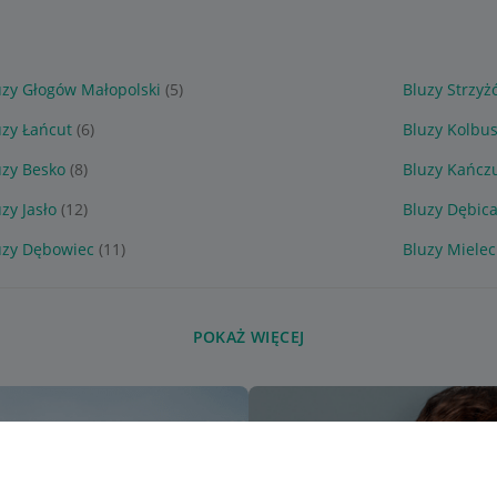
uzy Głogów Małopolski
(5)
Bluzy Strzy
uzy Łańcut
(6)
Bluzy Kolbu
uzy Besko
(8)
Bluzy Kańcz
zy Jasło
(12)
Bluzy Dębic
uzy Dębowiec
(11)
Bluzy Mielec
POKAŻ WIĘCEJ