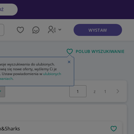
DŹ
WYSTAW
kaj
POLUB WYSZUKIWANIE
Zamknij wskazówkę
oje wyszukiwania do ulubionych.
wią się nowe oferty, wyślemy Ci je
. Ustaw powiadomienia w
ulubionych
waniach
.
Wybierz stronę:
Następna 
z
1
ln&Sharks
OBSERWU