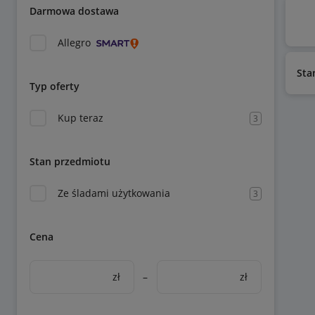
Darmowa dostawa
Allegro
Sta
Typ oferty
Kup teraz
3
Stan przedmiotu
Ze śladami użytkowania
3
Cena
zł
–
zł