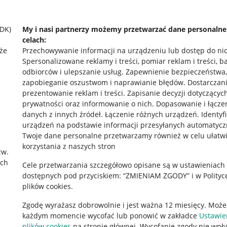
SDK)
My i nasi partnerzy możemy przetwarzać dane personaln
celach:
że
Przechowywanie informacji na urządzeniu lub dostęp do ni
Spersonalizowane reklamy i treści, pomiar reklam i treści, b
odbiorców i ulepszanie usług
.
Zapewnienie bezpieczeństwa,
zapobieganie oszustwom i naprawianie błędów
.
Dostarczani
prezentowanie reklam i treści
.
Zapisanie decyzji dotyczącyc
prywatności oraz informowanie o nich
.
Dopasowanie i łącze
danych z innych źródeł
.
Łączenie różnych urządzeń
.
Identyf
urządzeń na podstawie informacji przesyłanych automatycz
rawne
Pobierz aplikację
Twoje dane personalne przetwarzamy również w celu ułatw
korzystania z naszych stron
zw.
ach
Cele przetwarzania szczegółowo opisane są w ustawieniach
 "cookies"
dostępnych pod przyciskiem: “ZMIENIAM ZGODY” i w Polityc
plików cookies.
ów "cookies"
Zgodę wyrażasz dobrowolnie i jest ważna 12 miesięcy. Może
okalizacji
każdym momencie wycofać lub ponowić w zakładce
Ustawie
 Aktu o Usługach Cyfrowych
plików cookies
na stronie głównej. Wycofanie zgody nie wpł