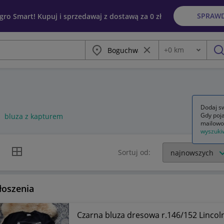
SPRAW
egro Smart! Kupuj i sprzedawaj z dostawą za 0 zł
Miasto
Wyczyść frazę
+
0
km
Odległość
szu
Dodaj sw
Gdy poja
bluza z kapturem
mailowo
wyszuki
k listy
Widok siatki
Sortuj od:
łoszenia
Czarna bluza dresowa r.146/152 Linco