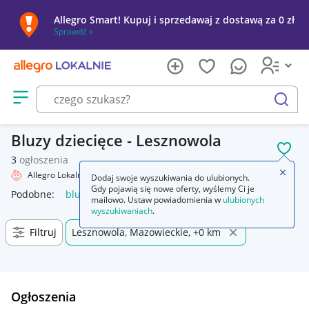
Allegro Smart! Kupuj i sprzedawaj z dostawą za 0 zł
Sprawdź »
Otwórz menu z kategoriami
szukaj
Bluzy dziecięce - Lesznowola
POL
3
ogłoszenia
Zamkn
Allegro Lokalnie
Dziecko
Odzież
Bluzy
Dodaj swoje wyszukiwania do ulubionych.
Gdy pojawią się nowe oferty, wyślemy Ci je
Podobne:
bluza
bluza nike
bluzy męskie
bluza dla par
mailowo. Ustaw powiadomienia w
ulubionych
wyszukiwaniach
.
Filtruj
Lesznowola, Mazowieckie, +0 km
Ogłoszenia