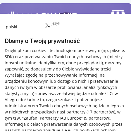
język
Dbamy o Twoją prywatność
Dzięki plikom cookies i technologiom pokrewnym
(np. piksele,
SDK)
oraz przetwarzaniu Twoich danych osobowych
(między
innymi unikalne identyfikatory, dane przeglądarki)
, możemy
zapewnić, że dopasujemy do Ciebie wyświetlane treści.
Wyrażając zgodę na przechowywanie informacji na
urządzeniu końcowym lub dostęp do nich i przetwarzanie
danych (w tym w obszarze profilowania, analiz rynkowych i
statystycznych) sprawiasz, że łatwiej będzie odnaleźć Ci w
Allegro dokładnie to, czego szukasz i potrzebujesz.
Administratorem Twoich danych osobowych będzie Allegro a
w niektórych przypadkach nasi partnerzy (
17
partnerów
), w
tym tzw. “Zaufani Partnerzy IAB Europe” (
9
partnerów
).
Przydatne informacje
Informacja o celach przetwarzania danych osobowych przez
naszych partnerów znajduje się w ich politykach ochrony