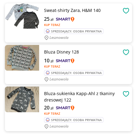
Sweat-shirty Zara, H&M 140
OBSE
25
zł
KUP TERAZ
SPRZEDAJĄCY: OSOBA PRYWATNA
Lesznowola
Bluza Disney 128
OBSE
10
zł
KUP TERAZ
SPRZEDAJĄCY: OSOBA PRYWATNA
Lesznowola
Bluza-sukienka Kapp-Ahl z tkaniny
OBSE
dresowej 122
20
zł
KUP TERAZ
SPRZEDAJĄCY: OSOBA PRYWATNA
Lesznowola