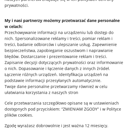
prywatności.
Jak to działa
Napisz do nas
My i nasi partnerzy możemy przetwarzać dane personalne
w celach:
Allegro Gadane dla sprzedających
Przechowywanie informacji na urządzeniu lub dostęp do
Allegro Gadane dla kupujących
nich
.
Spersonalizowane reklamy i treści, pomiar reklam i
treści, badanie odbiorców i ulepszanie usług
.
Zapewnienie
Mapa miejscowości
bezpieczeństwa, zapobieganie oszustwom i naprawianie
błędów
.
Dostarczanie i prezentowanie reklam i treści
.
Informacje prawne
Zapisanie decyzji dotyczących prywatności oraz informowanie
o nich
.
Dopasowanie i łączenie danych z innych źródeł
.
Regulamin
Łączenie różnych urządzeń
.
Identyfikacja urządzeń na
podstawie informacji przesyłanych automatycznie
.
Polityka plików "cookies"
Twoje dane personalne przetwarzamy również w celu
ułatwiania korzystania z naszych stron
Ustawienia plików "cookies"
Cele przetwarzania szczegółowo opisane są w ustawieniach
Udostępnianie lokalizacji
dostępnych pod przyciskiem: “ZMIENIAM ZGODY” i w Polityce
Informacje dla Aktu o Usługach Cyfrowych
plików cookies.
Zgodę wyrażasz dobrowolnie i jest ważna 12 miesięcy.
Pobierz aplikację