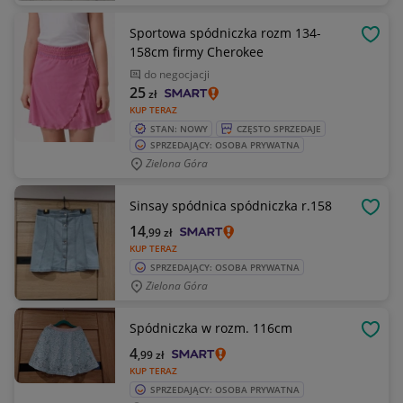
Sportowa spódniczka rozm 134-
OBSE
158cm firmy Cherokee
do negocjacji
25
zł
KUP TERAZ
STAN: NOWY
CZĘSTO SPRZEDAJE
SPRZEDAJĄCY: OSOBA PRYWATNA
Zielona Góra
Sinsay spódnica spódniczka r.158
OBSE
14
,99
zł
KUP TERAZ
SPRZEDAJĄCY: OSOBA PRYWATNA
Zielona Góra
Spódniczka w rozm. 116cm
OBSE
4
,99
zł
KUP TERAZ
SPRZEDAJĄCY: OSOBA PRYWATNA