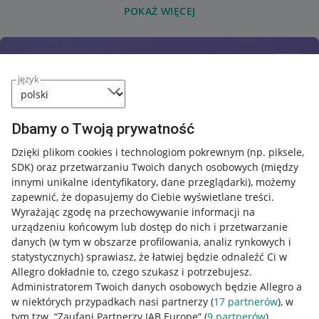
POKAŻ WIĘCEJ
język
Dbamy o Twoją prywatność
Dzięki plikom cookies i technologiom pokrewnym
(np. piksele,
SDK)
oraz przetwarzaniu Twoich danych osobowych
(między
innymi unikalne identyfikatory, dane przeglądarki)
, możemy
zapewnić, że dopasujemy do Ciebie wyświetlane treści.
Wyrażając zgodę na przechowywanie informacji na
urządzeniu końcowym lub dostęp do nich i przetwarzanie
danych (w tym w obszarze profilowania, analiz rynkowych i
statystycznych) sprawiasz, że łatwiej będzie odnaleźć Ci w
Allegro dokładnie to, czego szukasz i potrzebujesz.
Administratorem Twoich danych osobowych będzie Allegro a
w niektórych przypadkach nasi partnerzy (
17
partnerów
), w
tym tzw. “Zaufani Partnerzy IAB Europe” (
9
partnerów
).