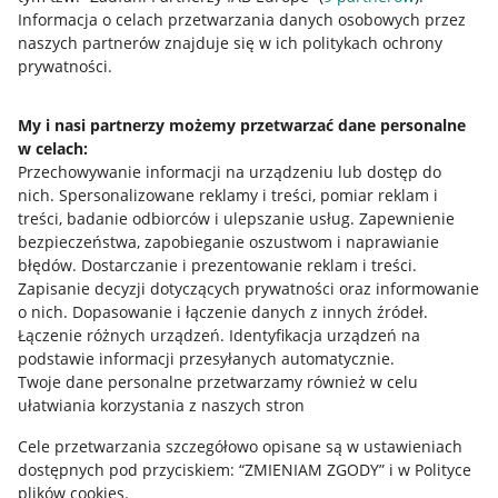
Przydatne informacje
Informacja o celach przetwarzania danych osobowych przez
naszych partnerów znajduje się w ich politykach ochrony
prywatności.
Jak to działa
Napisz do nas
My i nasi partnerzy możemy przetwarzać dane personalne
w celach:
Allegro Gadane dla sprzedających
Przechowywanie informacji na urządzeniu lub dostęp do
Allegro Gadane dla kupujących
nich
.
Spersonalizowane reklamy i treści, pomiar reklam i
treści, badanie odbiorców i ulepszanie usług
.
Zapewnienie
Mapa miejscowości
bezpieczeństwa, zapobieganie oszustwom i naprawianie
błędów
.
Dostarczanie i prezentowanie reklam i treści
.
Informacje prawne
Zapisanie decyzji dotyczących prywatności oraz informowanie
o nich
.
Dopasowanie i łączenie danych z innych źródeł
.
Regulamin
Łączenie różnych urządzeń
.
Identyfikacja urządzeń na
podstawie informacji przesyłanych automatycznie
.
Polityka plików "cookies"
Twoje dane personalne przetwarzamy również w celu
ułatwiania korzystania z naszych stron
Ustawienia plików "cookies"
Cele przetwarzania szczegółowo opisane są w ustawieniach
Udostępnianie lokalizacji
dostępnych pod przyciskiem: “ZMIENIAM ZGODY” i w Polityce
Informacje dla Aktu o Usługach Cyfrowych
plików cookies.