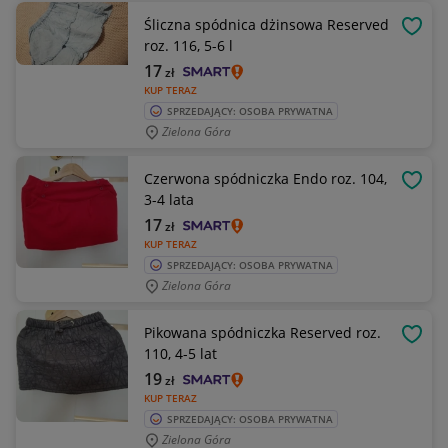
Śliczna spódnica dżinsowa Reserved
OBSE
roz. 116, 5-6 l
17
zł
KUP TERAZ
SPRZEDAJĄCY: OSOBA PRYWATNA
Zielona Góra
Czerwona spódniczka Endo roz. 104,
OBSE
3-4 lata
17
zł
KUP TERAZ
SPRZEDAJĄCY: OSOBA PRYWATNA
Zielona Góra
Pikowana spódniczka Reserved roz.
OBSE
110, 4-5 lat
19
zł
KUP TERAZ
SPRZEDAJĄCY: OSOBA PRYWATNA
Zielona Góra