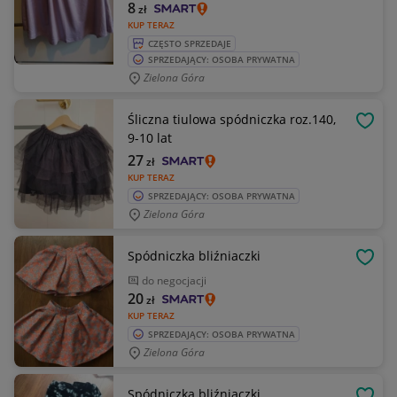
8
zł
KUP TERAZ
CZĘSTO SPRZEDAJE
SPRZEDAJĄCY: OSOBA PRYWATNA
Zielona Góra
Śliczna tiulowa spódniczka roz.140,
OBSE
9-10 lat
27
zł
KUP TERAZ
SPRZEDAJĄCY: OSOBA PRYWATNA
Zielona Góra
Spódniczka bliźniaczki
OBSE
do negocjacji
20
zł
KUP TERAZ
SPRZEDAJĄCY: OSOBA PRYWATNA
Zielona Góra
Spódniczka bliźniaczki