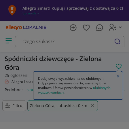
Allegro Smart! Kupuj i sprzedawaj z dostawą za 0 zł
Sprawdź »
Otwórz menu z kategoriami
szukaj
Spódniczki dziewczęce - Zielona
Góra
POL
25
ogłoszeń
Zamkn
Dodaj swoje wyszukiwania do ulubionych.
Allegro Lokalnie
Dziecko
Odzież
Spódniczki
Gdy pojawią się nowe oferty, wyślemy Ci je
mailowo. Ustaw powiadomienia w
ulubionych
Podobne:
spódniczki
spódnice i spódniczki
mini spódniczki
wyszukiwaniach
.
Filtruj
Zielona Góra, Lubuskie, +0 km