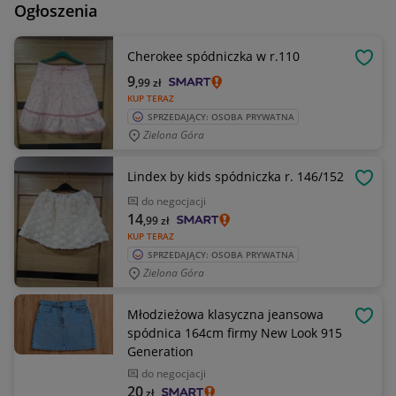
Ogłoszenia
Cherokee spódniczka w r.110
OBSE
9
,99
zł
KUP TERAZ
SPRZEDAJĄCY: OSOBA PRYWATNA
Zielona Góra
Lindex by kids spódniczka r. 146/152
OBSE
do negocjacji
14
,99
zł
KUP TERAZ
SPRZEDAJĄCY: OSOBA PRYWATNA
Zielona Góra
Młodzieżowa klasyczna jeansowa
OBSE
spódnica 164cm firmy New Look 915
Generation
do negocjacji
20
zł