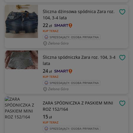
Śliczna dżinsowa spódnica Zara roz.
OBSE
104, 3-4 lata
22
zł
KUP TERAZ
SPRZEDAJĄCY: OSOBA PRYWATNA
Zielona Góra
Śliczna spódniczka Zara roz. 104, 3-4
OBSE
lata
24
zł
KUP TERAZ
SPRZEDAJĄCY: OSOBA PRYWATNA
Zielona Góra
ZARA SPÓDNICZKA Z PASKIEM MINI
OBSE
ROZ 152/164
15
zł
KUP TERAZ
SPRZEDAJĄCY: OSOBA PRYWATNA