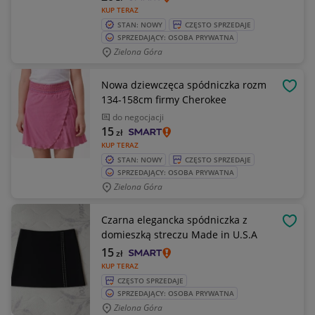
KUP TERAZ
STAN: NOWY
CZĘSTO SPRZEDAJE
SPRZEDAJĄCY: OSOBA PRYWATNA
Zielona Góra
Nowa dziewczęca spódniczka rozm
OBSE
134-158cm firmy Cherokee
do negocjacji
15
zł
KUP TERAZ
STAN: NOWY
CZĘSTO SPRZEDAJE
SPRZEDAJĄCY: OSOBA PRYWATNA
Zielona Góra
Czarna elegancka spódniczka z
OBSE
domieszką streczu Made in U.S.A
15
zł
KUP TERAZ
CZĘSTO SPRZEDAJE
SPRZEDAJĄCY: OSOBA PRYWATNA
Zielona Góra