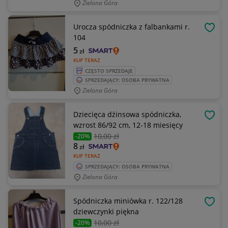
Zielona Góra
Urocza spódniczka z falbankami r.
OBSE
104
5
zł
KUP TERAZ
CZĘSTO SPRZEDAJE
SPRZEDAJĄCY: OSOBA PRYWATNA
Zielona Góra
Dziecięca dżinsowa spódniczka,
OBSE
wzrost 86/92 cm, 12-18 miesięcy
10
,00 zł
-20%
8
zł
KUP TERAZ
SPRZEDAJĄCY: OSOBA PRYWATNA
Zielona Góra
Spódniczka miniówka r. 122/128
OBSE
dziewczynki piękna
10
,00 zł
-20%