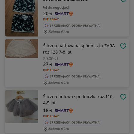
OBSE
do negocjacji
20
zł
KUP TERAZ
SPRZEDAJĄCY: OSOBA PRYWATNA
Zielona Góra
Śliczna haftowana spódniczka ZARA
OBSE
roz.128 7-8 lat
29
,00 zł
27
zł
KUP TERAZ
SPRZEDAJĄCY: OSOBA PRYWATNA
Zielona Góra
Śliczna tiulowa spódniczka roz.110,
OBSE
4-5 lat
18
zł
KUP TERAZ
SPRZEDAJĄCY: OSOBA PRYWATNA
Zielona Góra