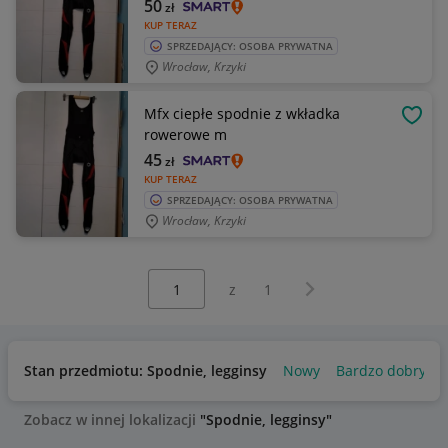
50
zł
KUP TERAZ
SPRZEDAJĄCY: OSOBA PRYWATNA
Wrocław, Krzyki
Mfx ciepłe spodnie z wkładka
OBSE
rowerowe m
45
zł
KUP TERAZ
SPRZEDAJĄCY: OSOBA PRYWATNA
Wrocław, Krzyki
Wybierz stronę:
Następna strona
z
1
Stan przedmiotu: Spodnie, legginsy
Nowy
Bardzo dobry
Zobacz w innej lokalizacji
"Spodnie, legginsy"