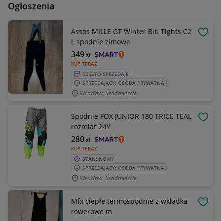
Ogłoszenia
Assos MILLE GT Winter Bib Tights C2
OBSE
L spodnie zimowe
349
zł
KUP TERAZ
CZĘSTO SPRZEDAJE
SPRZEDAJĄCY: OSOBA PRYWATNA
Wrocław, Śródmieście
Spodnie FOX JUNIOR 180 TRICE TEAL
OBSE
rozmiar 24Y
280
zł
KUP TERAZ
STAN: NOWY
SPRZEDAJĄCY: OSOBA PRYWATNA
Wrocław, Śródmieście
Mfx ciepłe termospodnie z wkładka
OBSE
rowerowe m