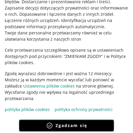
błędów
.
Dostarczanie i prezentowanie reklam i treści
.
Informacje prawne
Zapisanie decyzji dotyczących prywatności oraz informowanie
o nich
.
Dopasowanie i łączenie danych z innych źródeł
.
Regulamin
Łączenie różnych urządzeń
.
Identyfikacja urządzeń na
podstawie informacji przesyłanych automatycznie
.
Polityka plików "cookies"
Twoje dane personalne przetwarzamy również w celu
ułatwiania korzystania z naszych stron
Ustawienia plików "cookies"
Cele przetwarzania szczegółowo opisane są w ustawieniach
Udostępnianie lokalizacji
dostępnych pod przyciskiem: “ZMIENIAM ZGODY” i w Polityce
Informacje dla Aktu o Usługach Cyfrowych
plików cookies.
Zgodę wyrażasz dobrowolnie i jest ważna 12 miesięcy.
Pobierz aplikację
Możesz ją w każdym momencie wycofać lub ponowić w
zakładce
Ustawienia plików cookies
na stronie głównej.
Wycofanie zgody nie wpływa na legalność uprzedniego
przetwarzania.
polityka plików cookies
polityka ochrony prywatności
Zgadzam się