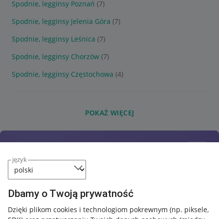
Spodnie, legginsy Poznań
(7)
Spodnie, legginsy Jelenia Góra
(7)
Spodnie, legginsy Leśnica
(7)
Spodnie, legginsy Chorzów
(7)
Spodnie, legginsy Częstochowa
(4)
POKAŻ WIĘCEJ
język
Dbamy o Twoją prywatność
Dzięki plikom cookies i technologiom pokrewnym
(np. piksele,