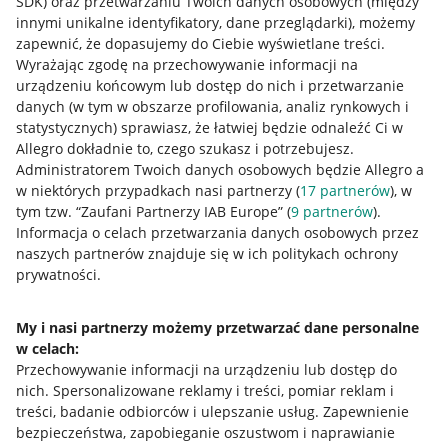
SDK)
oraz przetwarzaniu Twoich danych osobowych
(między
innymi unikalne identyfikatory, dane przeglądarki)
, możemy
zapewnić, że dopasujemy do Ciebie wyświetlane treści.
Wyrażając zgodę na przechowywanie informacji na
urządzeniu końcowym lub dostęp do nich i przetwarzanie
danych (w tym w obszarze profilowania, analiz rynkowych i
statystycznych) sprawiasz, że łatwiej będzie odnaleźć Ci w
Allegro dokładnie to, czego szukasz i potrzebujesz.
Administratorem Twoich danych osobowych będzie Allegro a
w niektórych przypadkach nasi partnerzy (
17
partnerów
), w
tym tzw. “Zaufani Partnerzy IAB Europe” (
9
partnerów
).
Przydatne informacje
Informacja o celach przetwarzania danych osobowych przez
naszych partnerów znajduje się w ich politykach ochrony
prywatności.
Jak to działa
Napisz do nas
My i nasi partnerzy możemy przetwarzać dane personalne
w celach:
Allegro Gadane dla sprzedających
Przechowywanie informacji na urządzeniu lub dostęp do
Allegro Gadane dla kupujących
nich
.
Spersonalizowane reklamy i treści, pomiar reklam i
treści, badanie odbiorców i ulepszanie usług
.
Zapewnienie
Mapa miejscowości
bezpieczeństwa, zapobieganie oszustwom i naprawianie