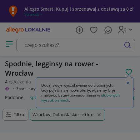
Allegro Smart! Kupuj i sprzedawaj z dostawą za 0 zł
Sprawdź »
Otwórz menu z kategoriami
szukaj
Spodnie, legginsy na rower -
Wrocław
POL
4
ogłoszenia
Zamkn
Dodaj swoje wyszukiwania do ulubionych.
okalnie
Sport i turystyka
Rowery i akcesoria
Odzież
Spodnie, legginsy
Gdy pojawią się nowe oferty, wyślemy Ci je
mailowo. Ustaw powiadomienia w
ulubionych
Podobne:
spodnie legginsy
spodnie legginsy dzwony s
spod
wyszukiwaniach
.
Filtruj
Wrocław, Dolnośląskie, +0 km