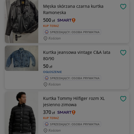
Męska skórzana czarna kurtka
OBSE
Ramoneska
500
zł
KUP TERAZ
SPRZEDAJĄCY: OSOBA PRYWATNA
Kościan
Kurtka jeansowa vintage C&A lata
OBSE
80/90
50
zł
OGŁOSZENIE
SPRZEDAJĄCY: OSOBA PRYWATNA
Kościan
Kurtka Tommy Hilfiger rozm XL
OBSE
jesienno zimowa
370
zł
KUP TERAZ
SPRZEDAJĄCY: OSOBA PRYWATNA
Kościan