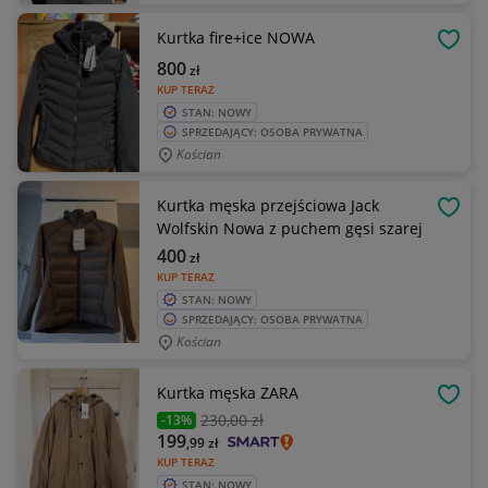
Kurtka fire+ice NOWA
OBSE
800
zł
KUP TERAZ
STAN: NOWY
SPRZEDAJĄCY: OSOBA PRYWATNA
Kościan
Kurtka męska przejściowa Jack
OBSE
Wolfskin Nowa z puchem gęsi szarej
400
zł
KUP TERAZ
STAN: NOWY
SPRZEDAJĄCY: OSOBA PRYWATNA
Kościan
Kurtka męska ZARA
OBSE
230
,00 zł
-13%
199
,99
zł
KUP TERAZ
STAN: NOWY