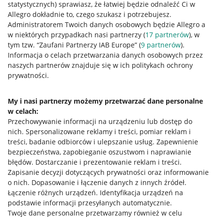
statystycznych) sprawiasz, że łatwiej będzie odnaleźć Ci w
Allegro dokładnie to, czego szukasz i potrzebujesz.
Administratorem Twoich danych osobowych będzie Allegro a
w niektórych przypadkach nasi partnerzy (
17
partnerów
), w
Nawigacja
tym tzw. “Zaufani Partnerzy IAB Europe” (
9
partnerów
).
Przydatne informacje
Informacja o celach przetwarzania danych osobowych przez
naszych partnerów znajduje się w ich politykach ochrony
prywatności.
Jak to działa
Napisz do nas
My i nasi partnerzy możemy przetwarzać dane personalne
w celach:
Allegro Gadane dla sprzedających
Przechowywanie informacji na urządzeniu lub dostęp do
Allegro Gadane dla kupujących
nich
.
Spersonalizowane reklamy i treści, pomiar reklam i
treści, badanie odbiorców i ulepszanie usług
.
Zapewnienie
Mapa miejscowości
bezpieczeństwa, zapobieganie oszustwom i naprawianie
błędów
.
Dostarczanie i prezentowanie reklam i treści
.
Informacje prawne
Zapisanie decyzji dotyczących prywatności oraz informowanie
o nich
.
Dopasowanie i łączenie danych z innych źródeł
.
Regulamin
Łączenie różnych urządzeń
.
Identyfikacja urządzeń na
podstawie informacji przesyłanych automatycznie
.
Polityka plików "cookies"
Twoje dane personalne przetwarzamy również w celu