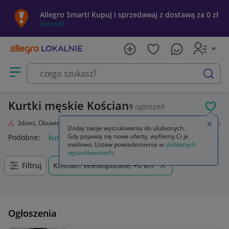
Allegro Smart! Kupuj i sprzedawaj z dostawą za 0 zł
Sprawdź »
Otwórz menu z kategoriami
szukaj
Kurtki męskie Kościan
9
ogłoszeń
POL
da
Odzież, Obuwie, Dodatki
Odzież męska
Okrycia wierzchnie
Kurtki
Zamkn
Dodaj swoje wyszukiwania do ulubionych.
Gdy pojawią się nowe oferty, wyślemy Ci je
Podobne:
kurtka
kurtka płaszcz
kurtki dżinsowe damskie
mailowo. Ustaw powiadomienia w
ulubionych
wyszukiwaniach
.
Filtruj
Kościan, Wielkopolskie, +0 km
Ogłoszenia