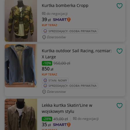
Kurtka bomberka Cropp
OBSE
do negocjacji
39
zł
KUP TERAZ
SPRZEDAJĄCY: OSOBA PRYWATNA
Dzierżoniów
Kurtka outdoor Sail Racing, rozmiar:
OBSE
X Large
950
,00 zł
-10%
850
zł
KUP TERAZ
STAN: NOWY
SPRZEDAJĄCY: OSOBA PRYWATNA
Dzierzoniow
Lekka kurtka Skatin'Line w
OBSE
wojskowym stylu
49
,00 zł
do negocjacji
-28%
35
zł