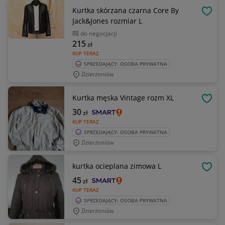
Kurtka skórzana czarna Core By
OBSE
Jack&Jones rozmiar L
do negocjacji
215
zł
KUP TERAZ
SPRZEDAJĄCY: OSOBA PRYWATNA
Dzierżoniów
Kurtka męska Vintage rozm XL
OBSE
30
zł
KUP TERAZ
SPRZEDAJĄCY: OSOBA PRYWATNA
Dzierżoniów
kurtka ocieplana zimowa L
OBSE
45
zł
KUP TERAZ
SPRZEDAJĄCY: OSOBA PRYWATNA
Dzierżoniów