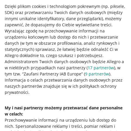
Dzięki plikom cookies i technologiom pokrewnym
(np. piksele,
SDK)
oraz przetwarzaniu Twoich danych osobowych
(między
innymi unikalne identyfikatory, dane przeglądarki)
, możemy
zapewnić, że dopasujemy do Ciebie wyświetlane treści.
Wyrażając zgodę na przechowywanie informacji na
urządzeniu końcowym lub dostęp do nich i przetwarzanie
danych (w tym w obszarze profilowania, analiz rynkowych i
statystycznych) sprawiasz, że łatwiej będzie odnaleźć Ci w
Allegro dokładnie to, czego szukasz i potrzebujesz.
Administratorem Twoich danych osobowych będzie Allegro a
w niektórych przypadkach nasi partnerzy (
17
partnerów
), w
tym tzw. “Zaufani Partnerzy IAB Europe” (
9
partnerów
).
Przydatne informacje
Informacja o celach przetwarzania danych osobowych przez
naszych partnerów znajduje się w ich politykach ochrony
prywatności.
Jak to działa
Napisz do nas
My i nasi partnerzy możemy przetwarzać dane personalne
w celach:
Allegro Gadane dla sprzedających
Przechowywanie informacji na urządzeniu lub dostęp do
Allegro Gadane dla kupujących
nich
.
Spersonalizowane reklamy i treści, pomiar reklam i