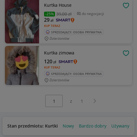
Kurtka House
OBSE
39
,00 zł
do negocjacji
-25%
29
zł
KUP TERAZ
SPRZEDAJĄCY: OSOBA PRYWATNA
Dzierżoniów
Kurtka zimowa
OBSE
120
zł
KUP TERAZ
SPRZEDAJĄCY: OSOBA PRYWATNA
Dzierżoniów
Wybierz stronę:
Następna strona
z
1
Stan przedmiotu: Kurtki
Nowy
Bardzo dobry
Używany