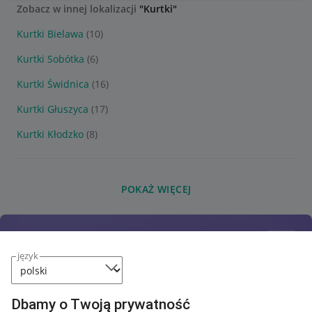
Zobacz w innej lokalizacji
"Kurtki"
Kurtki Bielawa
(10)
Kurtki Sobótka
(6)
Kurtki Świdnica
(16)
Kurtki Głuszyca
(17)
Kurtki Kłodzko
(8)
POKAŻ WIĘCEJ
język
Dbamy o Twoją prywatność