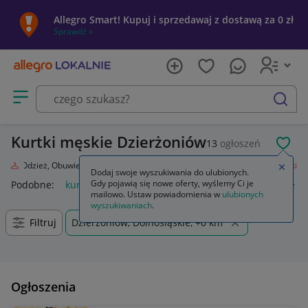
Allegro Smart! Kupuj i sprzedawaj z dostawą za 0 zł
Sprawdź »
Otwórz menu z kategoriami
szukaj
Kurtki męskie Dzierżoniów
13
ogłoszeń
POL
da
Odzież, Obuwie, Dodatki
Odzież męska
Okrycia wierzchnie
Kurtki
Zamkn
Dodaj swoje wyszukiwania do ulubionych.
Gdy pojawią się nowe oferty, wyślemy Ci je
Podobne:
kurtka
kurtka płaszcz
kurtki dżinsowe damskie
mailowo. Ustaw powiadomienia w
ulubionych
wyszukiwaniach
.
Filtruj
Dzierżoniów, Dolnośląskie, +0 km
Ogłoszenia