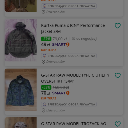
KUP TERAZ
SPRZEDAJĄCY: OSOBA PRYWATNA
Dzierżoniów
Kurtka Puma x ICNY Performance
OBSE
Jacket S/M
79
,00 zł
do negocjacji
-37%
49
zł
KUP TERAZ
SPRZEDAJĄCY: OSOBA PRYWATNA
Dzierżoniów
G-STAR RAW MODEL:TYPE C UTILITY
OBSE
OVERSHIRT "S/M"
150
,00 zł
-53%
70
zł
KUP TERAZ
SPRZEDAJĄCY: OSOBA PRYWATNA
Dzierżoniów
G-STAR RAW MODEL:TROZACK AO
OBSE