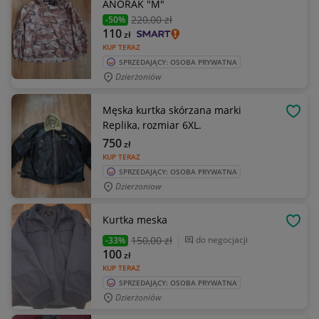
ANORAK "M"
220
,00 zł
-50%
110
zł
KUP TERAZ
SPRZEDAJĄCY: OSOBA PRYWATNA
Dzierżoniów
Męska kurtka skórzana marki
OBSE
Replika, rozmiar 6XL.
750
zł
KUP TERAZ
SPRZEDAJĄCY: OSOBA PRYWATNA
Dzierzoniow
Kurtka meska
OBSE
150
,00 zł
do negocjacji
-33%
100
zł
KUP TERAZ
SPRZEDAJĄCY: OSOBA PRYWATNA
Dzierżoniów