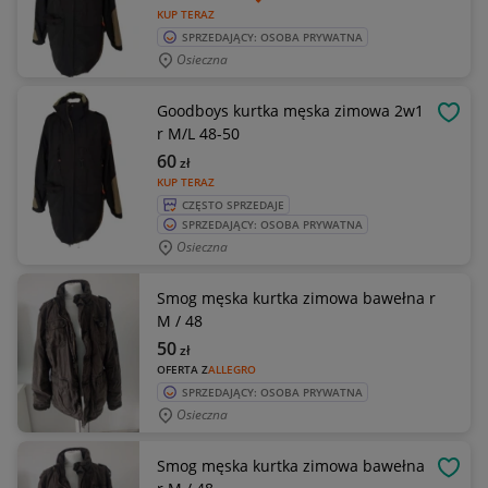
KUP TERAZ
SPRZEDAJĄCY: OSOBA PRYWATNA
Osieczna
Goodboys kurtka męska zimowa 2w1
OBSE
r M/L 48-50
60
zł
KUP TERAZ
CZĘSTO SPRZEDAJE
SPRZEDAJĄCY: OSOBA PRYWATNA
Osieczna
Smog męska kurtka zimowa bawełna r
M / 48
50
zł
OFERTA Z
ALLEGRO
SPRZEDAJĄCY: OSOBA PRYWATNA
Osieczna
Smog męska kurtka zimowa bawełna
OBSE