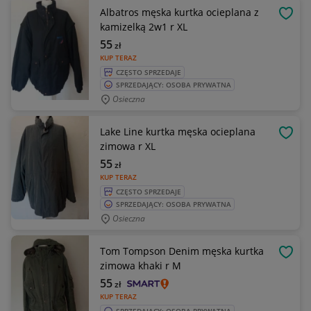
Albatros męska kurtka ocieplana z
OBSE
kamizelką 2w1 r XL
55
zł
KUP TERAZ
CZĘSTO SPRZEDAJE
SPRZEDAJĄCY: OSOBA PRYWATNA
Osieczna
Lake Line kurtka męska ocieplana
OBSE
zimowa r XL
55
zł
KUP TERAZ
CZĘSTO SPRZEDAJE
SPRZEDAJĄCY: OSOBA PRYWATNA
Osieczna
Tom Tompson Denim męska kurtka
OBSE
zimowa khaki r M
55
zł
KUP TERAZ