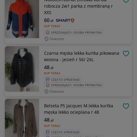
OBSE
robocza 2w1 parka z membraną r
XXS
60
zł
KUP TERAZ
SPRZEDAJĄCY: OSOBA PRYWATNA
Osieczna
Czarna męska lekka kurtka pikowana
OBSE
wiosna - jesień r 56/ 2XL
48
zł
KUP TERAZ
CZĘSTO SPRZEDAJE
SPRZEDAJĄCY: OSOBA PRYWATNA
Osieczna
Belseta PS Jacques M.lekka kurtka
OBSE
męska lekko ocieplana r 48
48
zł
KUP TERAZ
CZĘSTO SPRZEDAJE