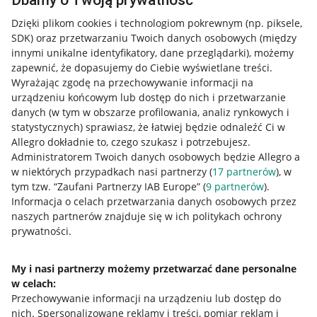
Dbamy o Twoją prywatność
Dzięki plikom cookies i technologiom pokrewnym
(np. piksele,
SDK)
oraz przetwarzaniu Twoich danych osobowych
(między
innymi unikalne identyfikatory, dane przeglądarki)
, możemy
zapewnić, że dopasujemy do Ciebie wyświetlane treści.
Wyrażając zgodę na przechowywanie informacji na
urządzeniu końcowym lub dostęp do nich i przetwarzanie
danych (w tym w obszarze profilowania, analiz rynkowych i
statystycznych) sprawiasz, że łatwiej będzie odnaleźć Ci w
Allegro dokładnie to, czego szukasz i potrzebujesz.
Administratorem Twoich danych osobowych będzie Allegro a
w niektórych przypadkach nasi partnerzy (
17
partnerów
), w
tym tzw. “Zaufani Partnerzy IAB Europe” (
9
partnerów
).
Przydatne informacje
Informacja o celach przetwarzania danych osobowych przez
naszych partnerów znajduje się w ich politykach ochrony
prywatności.
Jak to działa
Napisz do nas
My i nasi partnerzy możemy przetwarzać dane personalne
w celach:
Allegro Gadane dla sprzedających
Przechowywanie informacji na urządzeniu lub dostęp do
Allegro Gadane dla kupujących
nich
.
Spersonalizowane reklamy i treści, pomiar reklam i