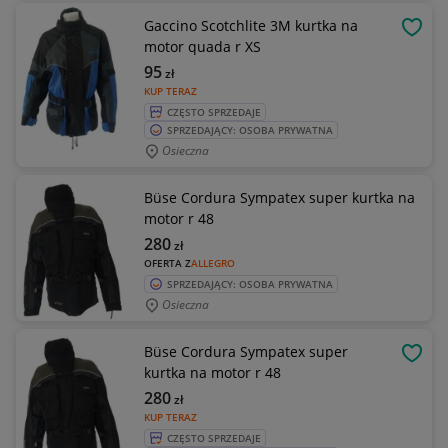
Gaccino Scotchlite 3M kurtka na
OBSE
motor quada r XS
95
zł
KUP TERAZ
CZĘSTO SPRZEDAJE
SPRZEDAJĄCY: OSOBA PRYWATNA
Osieczna
Büse Cordura Sympatex super kurtka na
motor r 48
280
zł
OFERTA Z
ALLEGRO
SPRZEDAJĄCY: OSOBA PRYWATNA
Osieczna
Büse Cordura Sympatex super
OBSE
kurtka na motor r 48
280
zł
KUP TERAZ
CZĘSTO SPRZEDAJE