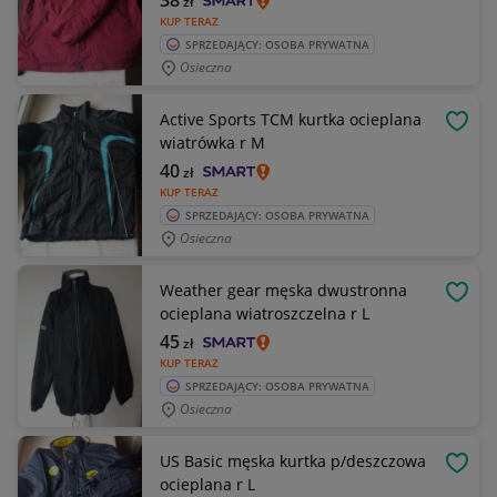
38
zł
KUP TERAZ
SPRZEDAJĄCY: OSOBA PRYWATNA
Osieczna
Active Sports TCM kurtka ocieplana
OBSE
wiatrówka r M
40
zł
KUP TERAZ
SPRZEDAJĄCY: OSOBA PRYWATNA
Osieczna
Weather gear męska dwustronna
OBSE
ocieplana wiatroszczelna r L
45
zł
KUP TERAZ
SPRZEDAJĄCY: OSOBA PRYWATNA
Osieczna
US Basic męska kurtka p/deszczowa
OBSE
ocieplana r L