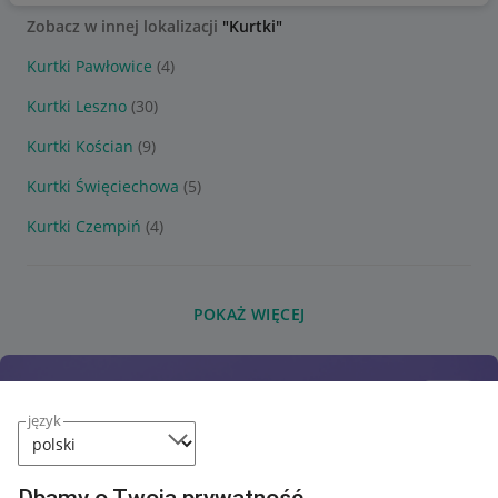
Zobacz w innej lokalizacji
"Kurtki"
Kurtki Pawłowice
(4)
Kurtki Leszno
(30)
Kurtki Kościan
(9)
Kurtki Święciechowa
(5)
Kurtki Czempiń
(4)
POKAŻ WIĘCEJ
język