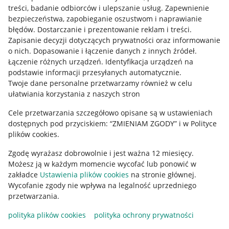
treści, badanie odbiorców i ulepszanie usług
.
Zapewnienie
Mapa miejscowości
bezpieczeństwa, zapobieganie oszustwom i naprawianie
błędów
.
Dostarczanie i prezentowanie reklam i treści
.
Informacje prawne
Zapisanie decyzji dotyczących prywatności oraz informowanie
o nich
.
Dopasowanie i łączenie danych z innych źródeł
.
Regulamin
Łączenie różnych urządzeń
.
Identyfikacja urządzeń na
podstawie informacji przesyłanych automatycznie
.
Polityka plików "cookies"
Twoje dane personalne przetwarzamy również w celu
ułatwiania korzystania z naszych stron
Ustawienia plików "cookies"
Cele przetwarzania szczegółowo opisane są w ustawieniach
Udostępnianie lokalizacji
dostępnych pod przyciskiem: “ZMIENIAM ZGODY” i w Polityce
Informacje dla Aktu o Usługach Cyfrowych
plików cookies.
Zgodę wyrażasz dobrowolnie i jest ważna 12 miesięcy.
Pobierz aplikację
Możesz ją w każdym momencie wycofać lub ponowić w
zakładce
Ustawienia plików cookies
na stronie głównej.
Wycofanie zgody nie wpływa na legalność uprzedniego
przetwarzania.
polityka plików cookies
polityka ochrony prywatności