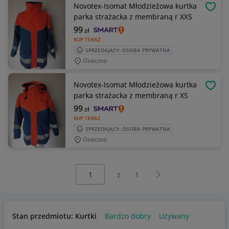
Novotex-Isomat Młodzieżowa kurtka
OBSE
parka strażacka z membraną r XXS
99
zł
KUP TERAZ
SPRZEDAJĄCY: OSOBA PRYWATNA
Osieczna
Novotex-Isomat Młodzieżowa kurtka
OBSE
parka strażacka z membraną r XS
99
zł
KUP TERAZ
SPRZEDAJĄCY: OSOBA PRYWATNA
Osieczna
Wybierz stronę:
Następna strona
z
1
Stan przedmiotu: Kurtki
Bardzo dobry
Używany