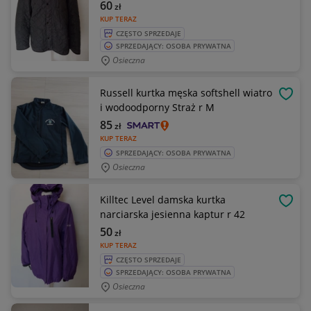
60
zł
KUP TERAZ
CZĘSTO SPRZEDAJE
SPRZEDAJĄCY: OSOBA PRYWATNA
Osieczna
Russell kurtka męska softshell wiatro
OBSE
i wodoodporny Straż r M
85
zł
KUP TERAZ
SPRZEDAJĄCY: OSOBA PRYWATNA
Osieczna
Killtec Level damska kurtka
OBSE
narciarska jesienna kaptur r 42
50
zł
KUP TERAZ
CZĘSTO SPRZEDAJE
SPRZEDAJĄCY: OSOBA PRYWATNA
Osieczna