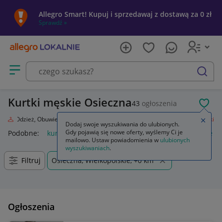
Allegro Smart! Kupuj i sprzedawaj z dostawą za 0 zł
Sprawdź »
Otwórz menu z kategoriami
szukaj
Kurtki męskie Osieczna
43
ogłoszenia
POL
da
Odzież, Obuwie, Dodatki
Odzież męska
Okrycia wierzchnie
Kurtki
Zamkn
Dodaj swoje wyszukiwania do ulubionych.
Gdy pojawią się nowe oferty, wyślemy Ci je
Podobne:
kurtka
kurtka płaszcz
kurtki dżinsowe damskie
mailowo. Ustaw powiadomienia w
ulubionych
wyszukiwaniach
.
Filtruj
Osieczna, Wielkopolskie, +0 km
Ogłoszenia