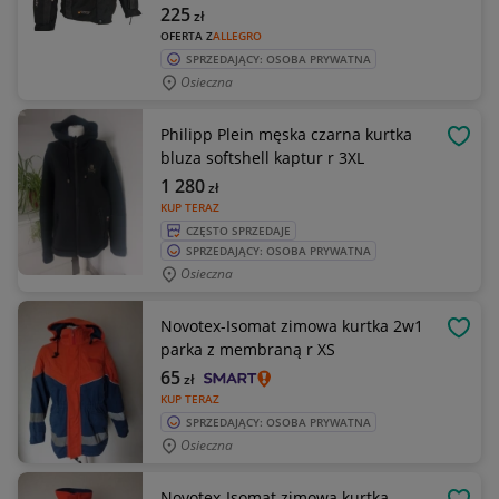
225
zł
OFERTA Z
ALLEGRO
SPRZEDAJĄCY: OSOBA PRYWATNA
Osieczna
Philipp Plein męska czarna kurtka
OBSE
bluza softshell kaptur r 3XL
1 280
zł
KUP TERAZ
CZĘSTO SPRZEDAJE
SPRZEDAJĄCY: OSOBA PRYWATNA
Osieczna
Novotex-Isomat zimowa kurtka 2w1
OBSE
parka z membraną r XS
65
zł
KUP TERAZ
SPRZEDAJĄCY: OSOBA PRYWATNA
Osieczna
Novotex-Isomat zimowa kurtka