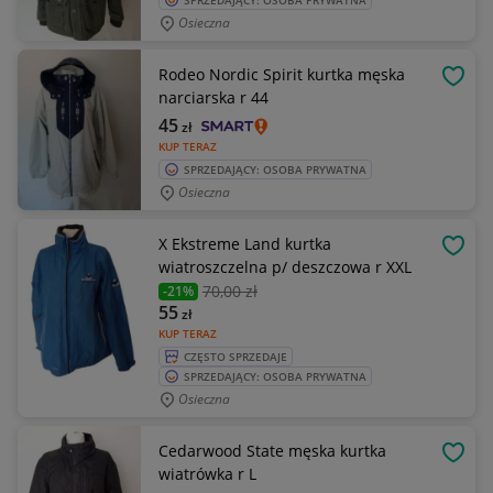
SPRZEDAJĄCY: OSOBA PRYWATNA
Osieczna
Rodeo Nordic Spirit kurtka męska
OBSE
narciarska r 44
45
zł
KUP TERAZ
SPRZEDAJĄCY: OSOBA PRYWATNA
Osieczna
X Ekstreme Land kurtka
OBSE
wiatroszczelna p/ deszczowa r XXL
70
,00 zł
-21%
55
zł
KUP TERAZ
CZĘSTO SPRZEDAJE
SPRZEDAJĄCY: OSOBA PRYWATNA
Osieczna
Cedarwood State męska kurtka
OBSE
wiatrówka r L