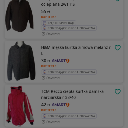
OBSE
ocieplana 2w1 r S
55
zł
KUP TERAZ
CZĘSTO SPRZEDAJE
SPRZEDAJĄCY: OSOBA PRYWATNA
Osieczna
H&M męska kurtka zimowa melanż r
OBSE
L
30
zł
KUP TERAZ
SPRZEDAJĄCY: OSOBA PRYWATNA
Osieczna
TCM Recco ciepła kurtka damska
OBSE
narciarska r 38/40
42
zł
KUP TERAZ
SPRZEDAJĄCY: OSOBA PRYWATNA
Osieczna