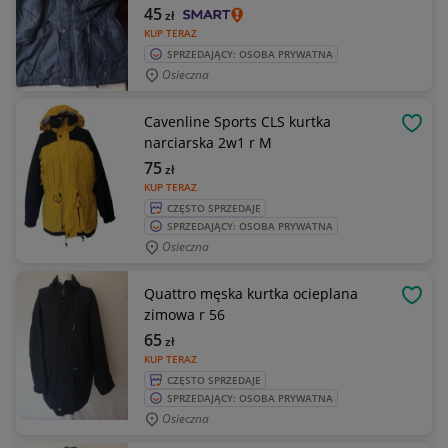
45
zł
KUP TERAZ
SPRZEDAJĄCY: OSOBA PRYWATNA
Osieczna
Cavenline Sports CLS kurtka
OBSE
narciarska 2w1 r M
75
zł
KUP TERAZ
CZĘSTO SPRZEDAJE
SPRZEDAJĄCY: OSOBA PRYWATNA
Osieczna
Quattro męska kurtka ocieplana
OBSE
zimowa r 56
65
zł
KUP TERAZ
CZĘSTO SPRZEDAJE
SPRZEDAJĄCY: OSOBA PRYWATNA
Osieczna