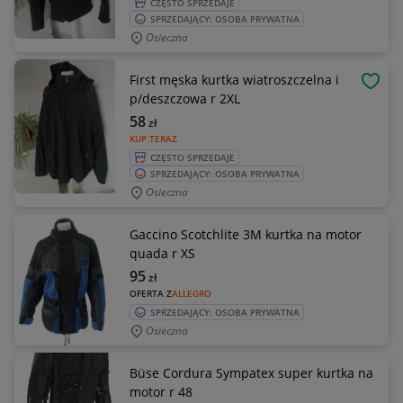
CZĘSTO SPRZEDAJE
SPRZEDAJĄCY: OSOBA PRYWATNA
Osieczna
First męska kurtka wiatroszczelna i
OBSE
p/deszczowa r 2XL
58
zł
KUP TERAZ
CZĘSTO SPRZEDAJE
SPRZEDAJĄCY: OSOBA PRYWATNA
Osieczna
Gaccino Scotchlite 3M kurtka na motor
quada r XS
95
zł
OFERTA Z
ALLEGRO
SPRZEDAJĄCY: OSOBA PRYWATNA
Osieczna
Büse Cordura Sympatex super kurtka na
motor r 48