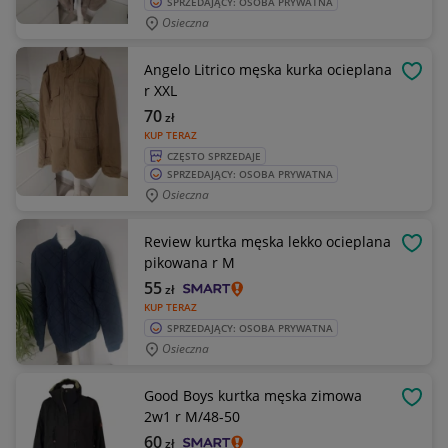
SPRZEDAJĄCY: OSOBA PRYWATNA
Osieczna
Angelo Litrico męska kurka ocieplana
OBSE
r XXL
70
zł
KUP TERAZ
CZĘSTO SPRZEDAJE
SPRZEDAJĄCY: OSOBA PRYWATNA
Osieczna
Review kurtka męska lekko ocieplana
OBSE
pikowana r M
55
zł
KUP TERAZ
SPRZEDAJĄCY: OSOBA PRYWATNA
Osieczna
Good Boys kurtka męska zimowa
OBSE
2w1 r M/48-50
60
zł