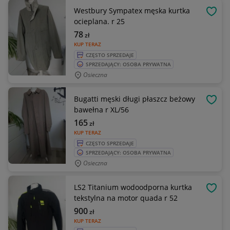
Westbury Sympatex męska kurtka
OBSE
ocieplana. r 25
78
zł
KUP TERAZ
CZĘSTO SPRZEDAJE
SPRZEDAJĄCY: OSOBA PRYWATNA
Osieczna
Bugatti męski długi płaszcz beżowy
OBSE
bawełna r XL/56
165
zł
KUP TERAZ
CZĘSTO SPRZEDAJE
SPRZEDAJĄCY: OSOBA PRYWATNA
Osieczna
LS2 Titanium wodoodporna kurtka
OBSE
tekstylna na motor quada r 52
900
zł
KUP TERAZ