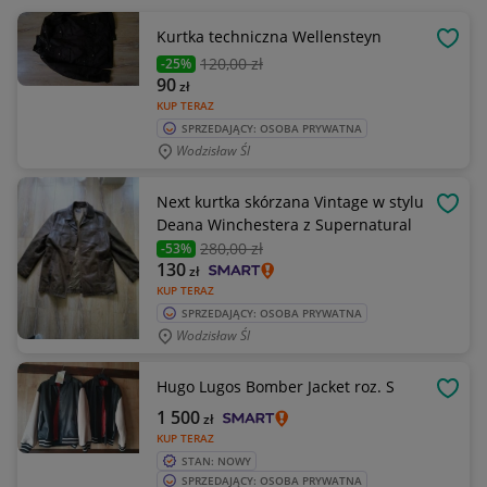
Kurtka techniczna Wellensteyn
OBSE
120
,00 zł
-25%
90
zł
KUP TERAZ
SPRZEDAJĄCY: OSOBA PRYWATNA
Wodzisław Śl
Next kurtka skórzana Vintage w stylu
OBSE
Deana Winchestera z Supernatural
280
,00 zł
-53%
130
zł
KUP TERAZ
SPRZEDAJĄCY: OSOBA PRYWATNA
Wodzisław Śl
Hugo Lugos Bomber Jacket roz. S
OBSE
1 500
zł
KUP TERAZ
STAN: NOWY
SPRZEDAJĄCY: OSOBA PRYWATNA