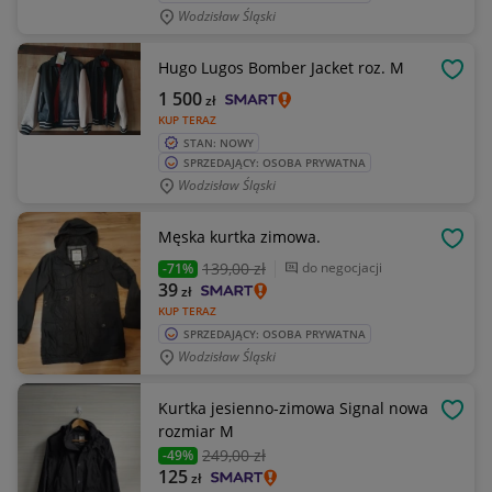
Wodzisław Śląski
Hugo Lugos Bomber Jacket roz. M
OBSE
1 500
zł
KUP TERAZ
STAN: NOWY
SPRZEDAJĄCY: OSOBA PRYWATNA
Wodzisław Śląski
Męska kurtka zimowa.
OBSE
139
,00 zł
do negocjacji
-71%
39
zł
KUP TERAZ
SPRZEDAJĄCY: OSOBA PRYWATNA
Wodzisław Śląski
Kurtka jesienno-zimowa Signal nowa
OBSE
rozmiar M
249
,00 zł
-49%
125
zł