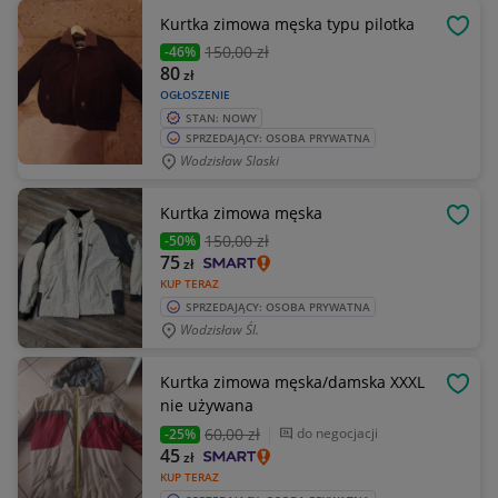
Kurtka zimowa męska typu pilotka
OBSE
150
,00 zł
-46%
80
zł
OGŁOSZENIE
STAN: NOWY
SPRZEDAJĄCY: OSOBA PRYWATNA
Wodzisław Slaski
Kurtka zimowa męska
OBSE
150
,00 zł
-50%
75
zł
KUP TERAZ
SPRZEDAJĄCY: OSOBA PRYWATNA
Wodzisław Śl.
Kurtka zimowa męska/damska XXXL
OBSE
nie używana
60
,00 zł
do negocjacji
-25%
45
zł
KUP TERAZ