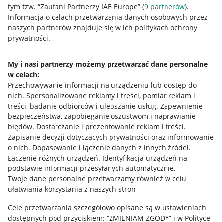
tym tzw. “Zaufani Partnerzy IAB Europe” (
9
partnerów
).
Przydatne informacje
Informacja o celach przetwarzania danych osobowych przez
naszych partnerów znajduje się w ich politykach ochrony
prywatności.
Jak to działa
Napisz do nas
My i nasi partnerzy możemy przetwarzać dane personalne
w celach:
Allegro Gadane dla sprzedających
Przechowywanie informacji na urządzeniu lub dostęp do
Allegro Gadane dla kupujących
nich
.
Spersonalizowane reklamy i treści, pomiar reklam i
treści, badanie odbiorców i ulepszanie usług
.
Zapewnienie
Mapa miejscowości
bezpieczeństwa, zapobieganie oszustwom i naprawianie
błędów
.
Dostarczanie i prezentowanie reklam i treści
.
Informacje prawne
Zapisanie decyzji dotyczących prywatności oraz informowanie
o nich
.
Dopasowanie i łączenie danych z innych źródeł
.
Regulamin
Łączenie różnych urządzeń
.
Identyfikacja urządzeń na
podstawie informacji przesyłanych automatycznie
.
Polityka plików "cookies"
Twoje dane personalne przetwarzamy również w celu
ułatwiania korzystania z naszych stron
Ustawienia plików "cookies"
Cele przetwarzania szczegółowo opisane są w ustawieniach
Udostępnianie lokalizacji
dostępnych pod przyciskiem: “ZMIENIAM ZGODY” i w Polityce