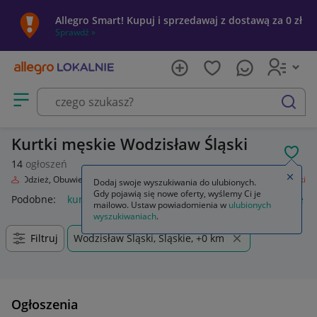
Allegro Smart! Kupuj i sprzedawaj z dostawą za 0 zł
Sprawdź »
Otwórz menu z kategoriami
szukaj
Kurtki męskie Wodzisław Śląski
POL
14
ogłoszeń
Zamkn
da
Odzież, Obuwie, Dodatki
Odzież męska
Okrycia wierzchnie
Kurtki
Dodaj swoje wyszukiwania do ulubionych.
Gdy pojawią się nowe oferty, wyślemy Ci je
Podobne:
kurtka
kurtka płaszcz
kurtki dżinsowe damskie
mailowo. Ustaw powiadomienia w
ulubionych
wyszukiwaniach
.
Filtruj
Wodzisław Śląski, Śląskie, +0 km
Ogłoszenia