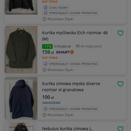
KUP TERAZ
STAN: NOWY
SPRZEDAJĄCY: OSOBA PRYWATNA
Wodzisław Śląski
Kurtka myśliwska Elch rozmiar 48
OBSE
(M)
179
,00 zł
do negocjacji
-11%
159
zł
KUP TERAZ
SPRZEDAJĄCY: OSOBA PRYWATNA
Wodzisław Śląski
Kurtka zimowa męska diverse
OBSE
rozmiar xl granatowa
100
zł
OGŁOSZENIE
SPRZEDAJĄCY: OSOBA PRYWATNA
Wodzisław Śląski
Nebulus kurtka zimowa L,