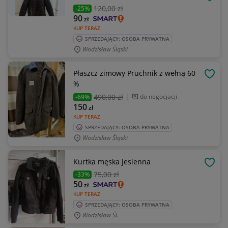
OBSE
120
,00 zł
-25%
90
zł
KUP TERAZ
SPRZEDAJĄCY: OSOBA PRYWATNA
Wodzisław Śląski
Płaszcz zimowy Pruchnik z wełną 60
OBSE
%
490
,00 zł
do negocjacji
-69%
150
zł
KUP TERAZ
SPRZEDAJĄCY: OSOBA PRYWATNA
Wodzisław Śląski
Kurtka męska jesienna
OBSE
75
,00 zł
-33%
50
zł
KUP TERAZ
SPRZEDAJĄCY: OSOBA PRYWATNA
Wodzisław Śl.