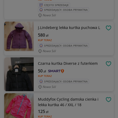
CZĘSTO SPRZEDAJE
SPRZEDAJĄCY: OSOBA PRYWATNA
Nowa Sól
J.Lindeberg lekka kurtka puchowa L
OBSE
580
zł
KUP TERAZ
SPRZEDAJĄCY: OSOBA PRYWATNA
Nowa Sól
Czarna kurtka Diverse z futerkiem
OBSE
50
zł
KUP TERAZ
SPRZEDAJĄCY: OSOBA PRYWATNA
Nowa Sól
Muddyfox Cycling damska cienka i
OBSE
lekka kurtka 46 / XXL / 18
125
zł
KUP TERAZ