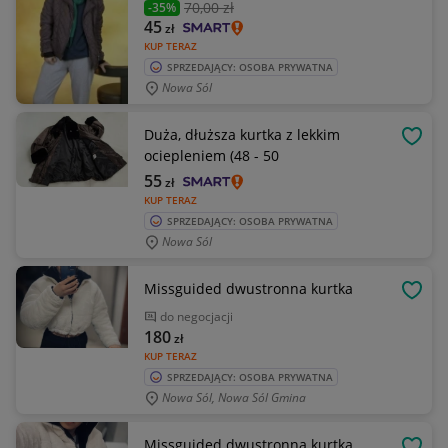
70
,00 zł
-35%
45
zł
KUP TERAZ
SPRZEDAJĄCY: OSOBA PRYWATNA
Nowa Sól
Duża, dłuższa kurtka z lekkim
OBSE
ociepleniem (48 - 50
55
zł
KUP TERAZ
SPRZEDAJĄCY: OSOBA PRYWATNA
Nowa Sól
Missguided dwustronna kurtka
OBSE
do negocjacji
180
zł
KUP TERAZ
SPRZEDAJĄCY: OSOBA PRYWATNA
Nowa Sól, Nowa Sól Gmina
Missguided dwustronna kurtka