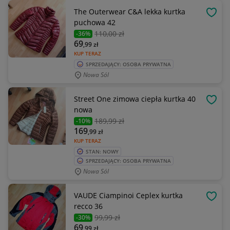
The Outerwear C&A lekka kurtka
OBSE
puchowa 42
110
,00 zł
-36%
69
,99
zł
KUP TERAZ
SPRZEDAJĄCY: OSOBA PRYWATNA
Nowa Sól
Street One zimowa ciepła kurtka 40
OBSE
nowa
189
,99 zł
-10%
169
,99
zł
KUP TERAZ
STAN: NOWY
SPRZEDAJĄCY: OSOBA PRYWATNA
Nowa Sól
VAUDE Ciampinoi Ceplex kurtka
OBSE
recco 36
99
,99 zł
-30%
69
,99
zł