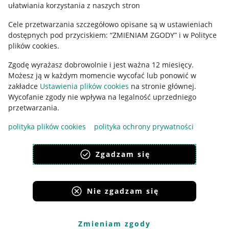
ułatwiania korzystania z naszych stron
Ustawienia plików "cookies"
Cele przetwarzania szczegółowo opisane są w ustawieniach
Udostępnianie lokalizacji
dostępnych pod przyciskiem: “ZMIENIAM ZGODY” i w Polityce
Informacje dla Aktu o Usługach Cyfrowych
plików cookies.
Zgodę wyrażasz dobrowolnie i jest ważna 12 miesięcy.
Pobierz aplikację
Możesz ją w każdym momencie wycofać lub ponowić w
zakładce
Ustawienia plików cookies
na stronie głównej.
Wycofanie zgody nie wpływa na legalność uprzedniego
przetwarzania.
polityka plików cookies
polityka ochrony prywatności
Zgadzam się
Nie zgadzam się
Korzystanie z serwisu oznacza akceptację
regulaminu
.
Zmieniam zgody