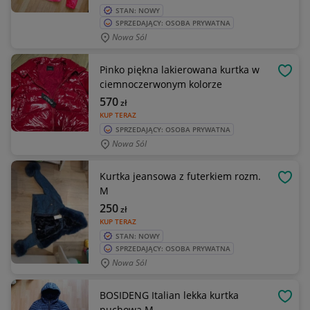
STAN: NOWY
SPRZEDAJĄCY: OSOBA PRYWATNA
Nowa Sól
Pinko piękna lakierowana kurtka w
OBSE
ciemnoczerwonym kolorze
570
zł
KUP TERAZ
SPRZEDAJĄCY: OSOBA PRYWATNA
Nowa Sól
Kurtka jeansowa z futerkiem rozm.
OBSE
M
250
zł
KUP TERAZ
STAN: NOWY
SPRZEDAJĄCY: OSOBA PRYWATNA
Nowa Sól
BOSIDENG Italian lekka kurtka
OBSE
puchowa M