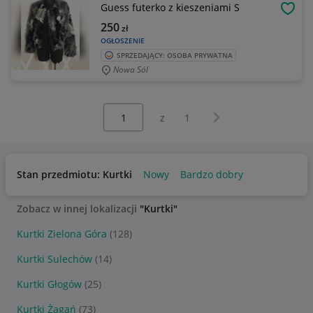
Guess futerko z kieszeniami S
OBSE
250
zł
OGŁOSZENIE
SPRZEDAJĄCY: OSOBA PRYWATNA
Nowa Sól
Wybierz stronę:
Następna strona
z
1
Stan przedmiotu: Kurtki
Nowy
Bardzo dobry
Zobacz w innej lokalizacji
"Kurtki"
Kurtki Zielona Góra
(128)
Kurtki Sulechów
(14)
Kurtki Głogów
(25)
Kurtki Żagań
(73)