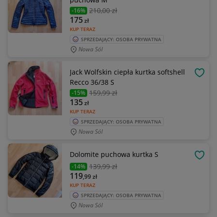
210
,00 zł
-16%
175
zł
KUP TERAZ
SPRZEDAJĄCY: OSOBA PRYWATNA
Nowa Sól
Jack Wolfskin ciepła kurtka softshell
OBSE
Recco 36/38 S
159
,99 zł
-15%
135
zł
KUP TERAZ
SPRZEDAJĄCY: OSOBA PRYWATNA
Nowa Sól
Dolomite puchowa kurtka S
OBSE
139
,99 zł
-14%
119
,99
zł
KUP TERAZ
SPRZEDAJĄCY: OSOBA PRYWATNA
Nowa Sól