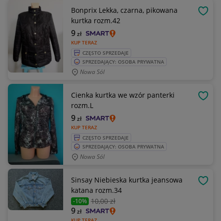
Bonprix Lekka, czarna, pikowana
OBSE
kurtka rozm.42
9
zł
KUP TERAZ
CZĘSTO SPRZEDAJE
SPRZEDAJĄCY: OSOBA PRYWATNA
Nowa Sól
Cienka kurtka we wzór panterki
OBSE
rozm.L
9
zł
KUP TERAZ
CZĘSTO SPRZEDAJE
SPRZEDAJĄCY: OSOBA PRYWATNA
Nowa Sól
Sinsay Niebieska kurtka jeansowa
OBSE
katana rozm.34
10
,00 zł
-10%
9
zł
KUP TERAZ