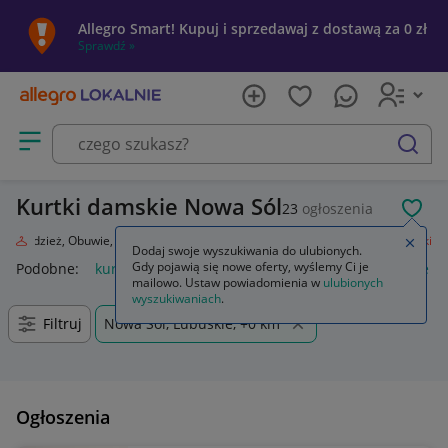
Allegro Smart! Kupuj i sprzedawaj z dostawą za 0 zł
Sprawdź »
Otwórz menu z kategoriami
szukaj
Kurtki damskie Nowa Sól
23
ogłoszenia
POL
da
Odzież, Obuwie, Dodatki
Odzież damska
Okrycia wierzchnie
Kurtki
Zamkn
Dodaj swoje wyszukiwania do ulubionych.
Gdy pojawią się nowe oferty, wyślemy Ci je
Podobne:
kurtka
kurtka płaszcz
kurtki dżinsowe damskie
mailowo. Ustaw powiadomienia w
ulubionych
wyszukiwaniach
.
Filtruj
Nowa Sól, Lubuskie, +0 km
Ogłoszenia