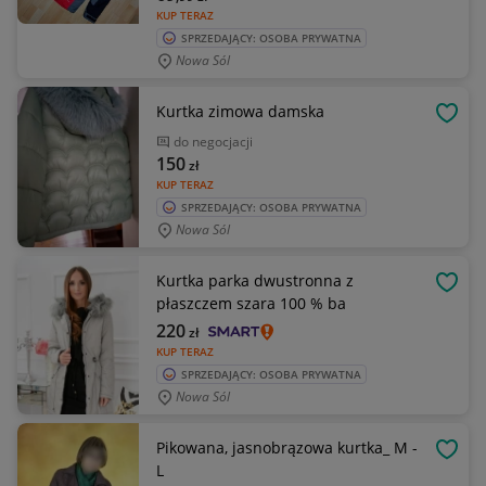
KUP TERAZ
SPRZEDAJĄCY: OSOBA PRYWATNA
Nowa Sól
Kurtka zimowa damska
OBSE
do negocjacji
150
zł
KUP TERAZ
SPRZEDAJĄCY: OSOBA PRYWATNA
Nowa Sól
Kurtka parka dwustronna z
OBSE
płaszczem szara 100 % ba
220
zł
KUP TERAZ
SPRZEDAJĄCY: OSOBA PRYWATNA
Nowa Sól
Pikowana, jasnobrązowa kurtka_ M -
OBSE
L