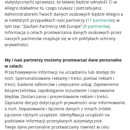
statystycznych) sprawiasz, że łatwiej będzie odnaleźć Ci w
Allegro dokładnie to, czego szukasz i potrzebujesz.
Administratorem Twoich danych osobowych będzie Allegro a
w niektórych przypadkach nasi partnerzy (
17
partnerów
), w
tym tzw. “Zaufani Partnerzy IAB Europe” (
9
partnerów
).
Przydatne informacje
Informacja o celach przetwarzania danych osobowych przez
naszych partnerów znajduje się w ich politykach ochrony
prywatności.
Jak to działa
Napisz do nas
My i nasi partnerzy możemy przetwarzać dane personalne
w celach:
Allegro Gadane dla sprzedających
Przechowywanie informacji na urządzeniu lub dostęp do
Allegro Gadane dla kupujących
nich
.
Spersonalizowane reklamy i treści, pomiar reklam i
treści, badanie odbiorców i ulepszanie usług
.
Zapewnienie
Mapa miejscowości
bezpieczeństwa, zapobieganie oszustwom i naprawianie
błędów
.
Dostarczanie i prezentowanie reklam i treści
.
Informacje prawne
Zapisanie decyzji dotyczących prywatności oraz informowanie
o nich
.
Dopasowanie i łączenie danych z innych źródeł
.
Regulamin
Łączenie różnych urządzeń
.
Identyfikacja urządzeń na
podstawie informacji przesyłanych automatycznie
.
Polityka plików "cookies"
Twoje dane personalne przetwarzamy również w celu