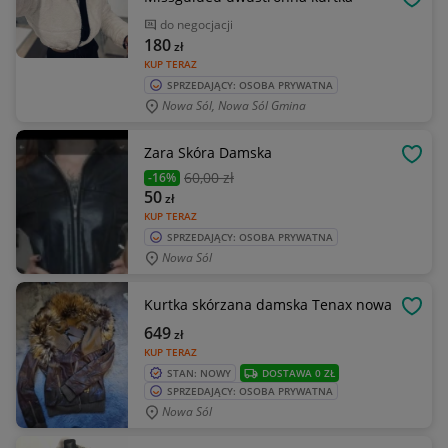
OBSE
do negocjacji
180
zł
KUP TERAZ
SPRZEDAJĄCY: OSOBA PRYWATNA
Nowa Sól, Nowa Sól Gmina
Zara Skóra Damska
OBSE
60
,00 zł
-16%
50
zł
KUP TERAZ
SPRZEDAJĄCY: OSOBA PRYWATNA
Nowa Sól
Kurtka skórzana damska Tenax nowa
OBSE
649
zł
KUP TERAZ
STAN: NOWY
DOSTAWA 0 ZŁ
SPRZEDAJĄCY: OSOBA PRYWATNA
Nowa Sól