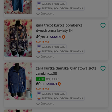
CZĘSTO SPRZEDAJE
SPRZEDAJĄCY: OSOBA PRYWATNA
Choszczno
gina tricot kurtka bomberka
OBSE
dwustronna kwiaty 34
49
,90
zł
KUP TERAZ
CZĘSTO SPRZEDAJE
SPRZEDAJĄCY: OSOBA PRYWATNA
Choszczno
zara kurtka damska granatowa złote
OBSE
zamki roz.38
89
,90 zł
-33%
60
zł
KUP TERAZ
CZĘSTO SPRZEDAJE
SPRZEDAJĄCY: OSOBA PRYWATNA
Choszczno