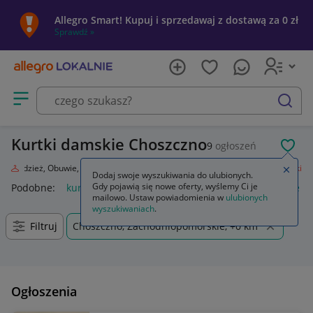
Allegro Smart! Kupuj i sprzedawaj z dostawą za 0 zł
Sprawdź »
Otwórz menu z kategoriami
szukaj
Kurtki damskie Choszczno
9
ogłoszeń
POL
da
Odzież, Obuwie, Dodatki
Odzież damska
Okrycia wierzchnie
Kurtki
Zamkn
Dodaj swoje wyszukiwania do ulubionych.
Gdy pojawią się nowe oferty, wyślemy Ci je
Podobne:
kurtka
kurtka płaszcz
kurtki dżinsowe damskie
mailowo. Ustaw powiadomienia w
ulubionych
wyszukiwaniach
.
Filtruj
Choszczno, Zachodniopomorskie, +0 km
Ogłoszenia