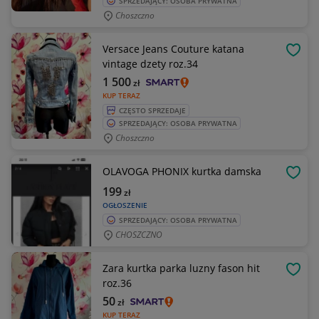
SPRZEDAJĄCY: OSOBA PRYWATNA
Choszczno
Versace Jeans Couture katana
OBSE
vintage dzety roz.34
1 500
zł
KUP TERAZ
CZĘSTO SPRZEDAJE
SPRZEDAJĄCY: OSOBA PRYWATNA
Choszczno
OLAVOGA PHONIX kurtka damska
OBSE
199
zł
OGŁOSZENIE
SPRZEDAJĄCY: OSOBA PRYWATNA
CHOSZCZNO
Zara kurtka parka luzny fason hit
OBSE
roz.36
50
zł
KUP TERAZ