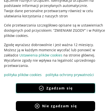
Łączenie różnych urządzeń
.
Identyfikacja urządzeń na
podstawie informacji przesyłanych automatycznie
.
Polityka plików "cookies"
Twoje dane personalne przetwarzamy również w celu
ułatwiania korzystania z naszych stron
Ustawienia plików "cookies"
Cele przetwarzania szczegółowo opisane są w ustawieniach
Udostępnianie lokalizacji
dostępnych pod przyciskiem: “ZMIENIAM ZGODY” i w Polityce
Informacje dla Aktu o Usługach Cyfrowych
plików cookies.
Zgodę wyrażasz dobrowolnie i jest ważna 12 miesięcy.
Pobierz aplikację
Możesz ją w każdym momencie wycofać lub ponowić w
zakładce
Ustawienia plików cookies
na stronie głównej.
Wycofanie zgody nie wpływa na legalność uprzedniego
przetwarzania.
polityka plików cookies
polityka ochrony prywatności
Zgadzam się
Nie zgadzam się
Korzystanie z serwisu oznacza akceptację
regulaminu
.