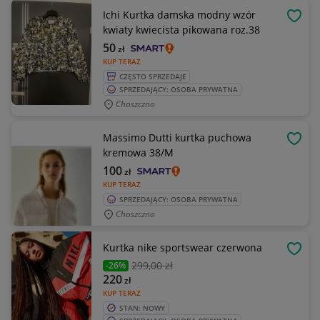
Ichi Kurtka damska modny wzór
OBSE
kwiaty kwiecista pikowana roz.38
50
zł
KUP TERAZ
CZĘSTO SPRZEDAJE
SPRZEDAJĄCY: OSOBA PRYWATNA
Choszczno
Massimo Dutti kurtka puchowa
OBSE
kremowa 38/M
100
zł
KUP TERAZ
SPRZEDAJĄCY: OSOBA PRYWATNA
Choszczno
Kurtka nike sportswear czerwona
OBSE
299
,00 zł
-26%
220
zł
KUP TERAZ
STAN: NOWY