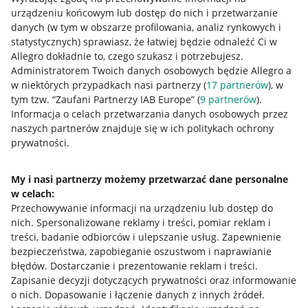
urządzeniu końcowym lub dostęp do nich i przetwarzanie
danych (w tym w obszarze profilowania, analiz rynkowych i
statystycznych) sprawiasz, że łatwiej będzie odnaleźć Ci w
Allegro dokładnie to, czego szukasz i potrzebujesz.
Administratorem Twoich danych osobowych będzie Allegro a
w niektórych przypadkach nasi partnerzy (
17
partnerów
), w
tym tzw. “Zaufani Partnerzy IAB Europe” (
9
partnerów
).
Przydatne informacje
Informacja o celach przetwarzania danych osobowych przez
naszych partnerów znajduje się w ich politykach ochrony
prywatności.
Jak to działa
Napisz do nas
My i nasi partnerzy możemy przetwarzać dane personalne
w celach:
Allegro Gadane dla sprzedających
Przechowywanie informacji na urządzeniu lub dostęp do
Allegro Gadane dla kupujących
nich
.
Spersonalizowane reklamy i treści, pomiar reklam i
treści, badanie odbiorców i ulepszanie usług
.
Zapewnienie
Mapa miejscowości
bezpieczeństwa, zapobieganie oszustwom i naprawianie
błędów
.
Dostarczanie i prezentowanie reklam i treści
.
Informacje prawne
Zapisanie decyzji dotyczących prywatności oraz informowanie
o nich
.
Dopasowanie i łączenie danych z innych źródeł
.
Regulamin