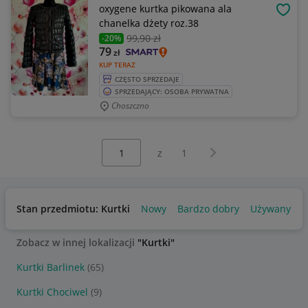
oxygene kurtka pikowana ala
OBSE
chanelka dżety roz.38
99
,90 zł
-20%
79
zł
KUP TERAZ
CZĘSTO SPRZEDAJE
SPRZEDAJĄCY: OSOBA PRYWATNA
Choszczno
Wybierz stronę:
Następna strona
z
1
Stan przedmiotu: Kurtki
Nowy
Bardzo dobry
Używany
Zobacz w innej lokalizacji
"Kurtki"
Kurtki Barlinek
(65)
Kurtki Chociwel
(9)