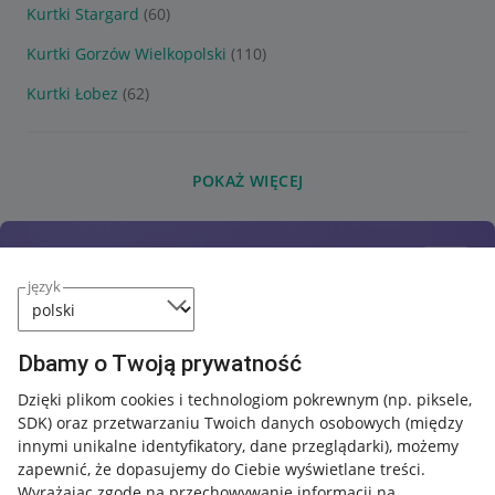
Kurtki Stargard
(60)
Kurtki Gorzów Wielkopolski
(110)
Kurtki Łobez
(62)
POKAŻ WIĘCEJ
język
Dbamy o Twoją prywatność
Dzięki plikom cookies i technologiom pokrewnym
(np. piksele,
SDK)
oraz przetwarzaniu Twoich danych osobowych
(między
innymi unikalne identyfikatory, dane przeglądarki)
, możemy
zapewnić, że dopasujemy do Ciebie wyświetlane treści.
Wyrażając zgodę na przechowywanie informacji na