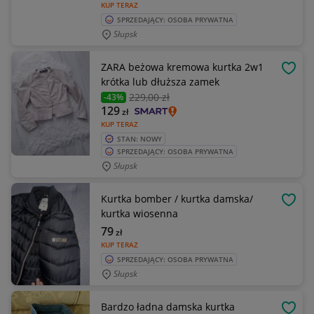
KUP TERAZ
SPRZEDAJĄCY: OSOBA PRYWATNA
Słupsk
ZARA beżowa kremowa kurtka 2w1
OBSE
krótka lub dłuższa zamek
229
,00 zł
-43%
129
zł
KUP TERAZ
STAN: NOWY
SPRZEDAJĄCY: OSOBA PRYWATNA
Słupsk
Kurtka bomber / kurtka damska/
OBSE
kurtka wiosenna
79
zł
KUP TERAZ
SPRZEDAJĄCY: OSOBA PRYWATNA
Słupsk
Bardzo ładna damska kurtka