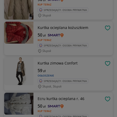
KUP TERAZ
SPRZEDAJĄCY: OSOBA PRYWATNA
Słupsk
Kurtka ocieplana kożuszkiem
OBSE
50
zł
KUP TERAZ
SPRZEDAJĄCY: OSOBA PRYWATNA
Słupsk
Kurtka zimowa Confort
OBSE
59
zł
OGŁOSZENIE
SPRZEDAJĄCY: OSOBA PRYWATNA
Słupsk, Słupsk
Ecru kurtka ocieplana r. 46
OBSE
50
zł
KUP TERAZ
SPRZEDAJĄCY: OSOBA PRYWATNA