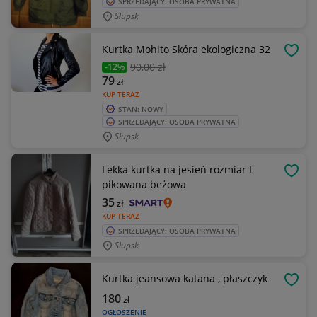
SPRZEDAJĄCY: OSOBA PRYWATNA
Słupsk
Kurtka Mohito Skóra ekologiczna 32
OBSE
90
,00 zł
-12%
79
zł
KUP TERAZ
STAN: NOWY
SPRZEDAJĄCY: OSOBA PRYWATNA
Słupsk
Lekka kurtka na jesień rozmiar L
OBSE
pikowana beżowa
35
zł
KUP TERAZ
SPRZEDAJĄCY: OSOBA PRYWATNA
Słupsk
Kurtka jeansowa katana , płaszczyk
OBSE
180
zł
OGŁOSZENIE