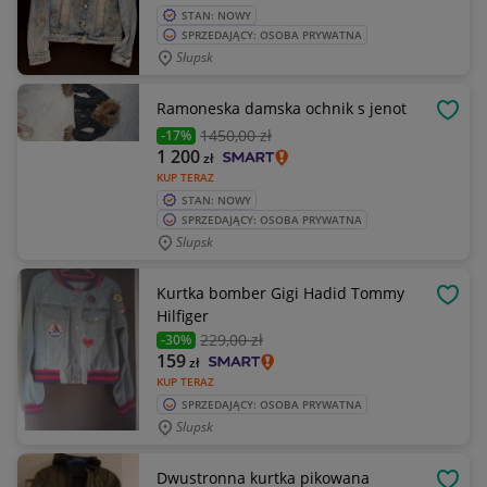
STAN: NOWY
SPRZEDAJĄCY: OSOBA PRYWATNA
Słupsk
Ramoneska damska ochnik s jenot
OBSE
1450
,00 zł
-17%
1 200
zł
KUP TERAZ
STAN: NOWY
SPRZEDAJĄCY: OSOBA PRYWATNA
Slupsk
Kurtka bomber Gigi Hadid Tommy
OBSE
Hilfiger
229
,00 zł
-30%
159
zł
KUP TERAZ
SPRZEDAJĄCY: OSOBA PRYWATNA
Slupsk
Dwustronna kurtka pikowana