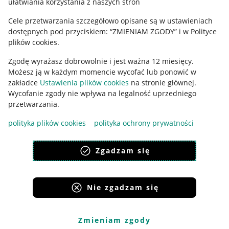
ułatwiania korzystania z naszych stron
Ustawienia plików "cookies"
Cele przetwarzania szczegółowo opisane są w ustawieniach
Udostępnianie lokalizacji
dostępnych pod przyciskiem: “ZMIENIAM ZGODY” i w Polityce
Informacje dla Aktu o Usługach Cyfrowych
plików cookies.
Zgodę wyrażasz dobrowolnie i jest ważna 12 miesięcy.
Pobierz aplikację
Możesz ją w każdym momencie wycofać lub ponowić w
zakładce
Ustawienia plików cookies
na stronie głównej.
Wycofanie zgody nie wpływa na legalność uprzedniego
przetwarzania.
polityka plików cookies
polityka ochrony prywatności
Zgadzam się
Nie zgadzam się
Korzystanie z serwisu oznacza akceptację
regulaminu
.
Zmieniam zgody