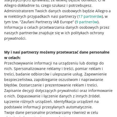
Allegro dokładnie to, czego szukasz i potrzebujesz.
Administratorem Twoich danych osobowych będzie Allegro a
w niektórych przypadkach nasi partnerzy (
17
partnerów
), w
tym tzw. “Zaufani Partnerzy IAB Europe” (
9
partnerów
).
Przydatne informacje
Informacja o celach przetwarzania danych osobowych przez
naszych partnerów znajduje się w ich politykach ochrony
prywatności.
Jak to działa
Napisz do nas
My i nasi partnerzy możemy przetwarzać dane personalne
w celach:
Allegro Gadane dla sprzedających
Przechowywanie informacji na urządzeniu lub dostęp do
Allegro Gadane dla kupujących
nich
.
Spersonalizowane reklamy i treści, pomiar reklam i
treści, badanie odbiorców i ulepszanie usług
.
Zapewnienie
Mapa miejscowości
bezpieczeństwa, zapobieganie oszustwom i naprawianie
błędów
.
Dostarczanie i prezentowanie reklam i treści
.
Informacje prawne
Zapisanie decyzji dotyczących prywatności oraz informowanie
o nich
.
Dopasowanie i łączenie danych z innych źródeł
.
Regulamin
Łączenie różnych urządzeń
.
Identyfikacja urządzeń na
podstawie informacji przesyłanych automatycznie
.
Polityka plików "cookies"
Twoje dane personalne przetwarzamy również w celu