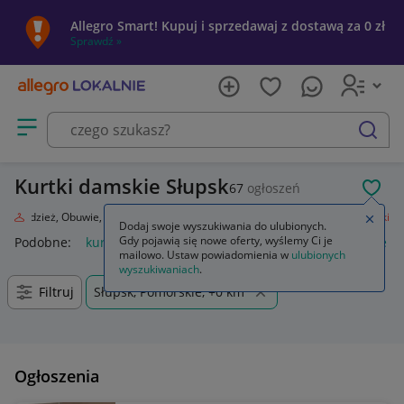
Allegro Smart! Kupuj i sprzedawaj z dostawą za 0 zł
Sprawdź »
Otwórz menu z kategoriami
szukaj
Kurtki damskie Słupsk
67
ogłoszeń
POL
da
Odzież, Obuwie, Dodatki
Odzież damska
Okrycia wierzchnie
Kurtki
Zamkn
Dodaj swoje wyszukiwania do ulubionych.
Gdy pojawią się nowe oferty, wyślemy Ci je
Podobne:
kurtka
kurtka płaszcz
kurtki dżinsowe damskie
mailowo. Ustaw powiadomienia w
ulubionych
wyszukiwaniach
.
Filtruj
Słupsk, Pomorskie, +0 km
Ogłoszenia