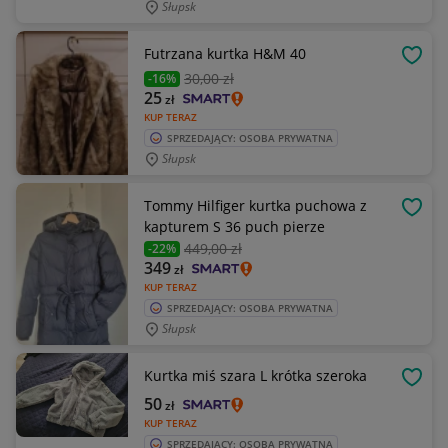
Słupsk
Futrzana kurtka H&M 40
OBSE
30
,00 zł
-16%
25
zł
KUP TERAZ
SPRZEDAJĄCY: OSOBA PRYWATNA
Słupsk
Tommy Hilfiger kurtka puchowa z
OBSE
kapturem S 36 puch pierze
449
,00 zł
-22%
349
zł
KUP TERAZ
SPRZEDAJĄCY: OSOBA PRYWATNA
Słupsk
Kurtka miś szara L krótka szeroka
OBSE
50
zł
KUP TERAZ
SPRZEDAJĄCY: OSOBA PRYWATNA