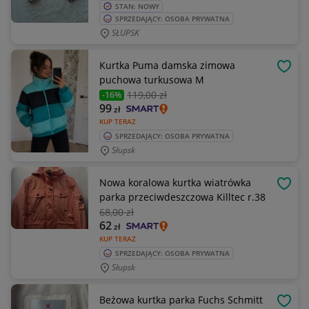
STAN: NOWY
SPRZEDAJĄCY: OSOBA PRYWATNA
SŁUPSK
Kurtka Puma damska zimowa
OBSE
puchowa turkusowa M
119
,00 zł
-16%
99
zł
KUP TERAZ
SPRZEDAJĄCY: OSOBA PRYWATNA
Słupsk
Nowa koralowa kurtka wiatrówka
OBSE
parka przeciwdeszczowa Killtec r.38
68
,00 zł
62
zł
KUP TERAZ
SPRZEDAJĄCY: OSOBA PRYWATNA
Słupsk
Beżowa kurtka parka Fuchs Schmitt
OBSE