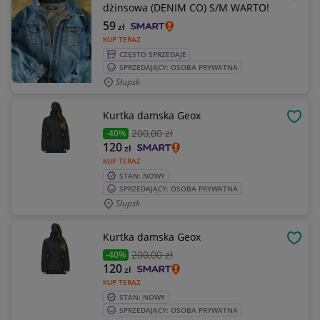
OBSE
dżinsowa (DENIM CO) S/M WARTO!
59
zł
KUP TERAZ
CZĘSTO SPRZEDAJE
SPRZEDAJĄCY: OSOBA PRYWATNA
Słupsk
Kurtka damska Geox
OBSE
200
,00 zł
-40%
120
zł
KUP TERAZ
STAN: NOWY
SPRZEDAJĄCY: OSOBA PRYWATNA
Słupsk
Kurtka damska Geox
OBSE
200
,00 zł
-40%
120
zł
KUP TERAZ
STAN: NOWY
SPRZEDAJĄCY: OSOBA PRYWATNA