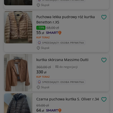
Słupsk
Puchowa lekka pudrowy róż kurtka
OBSE
Benetton r.XS
68
,00 zł
-19%
55
zł
KUP TERAZ
SPRZEDAJĄCY: OSOBA PRYWATNA
Słupsk
kurtka skórzana Massimo Dutti
OBSE
360
,00 zł
do negocjacji
330
zł
KUP TERAZ
SPRZEDAJĄCY: OSOBA PRYWATNA
Słupsk
Czarna puchowa kurtka S. Oliver r.34
OBSE
69
,00 zł
64
zł