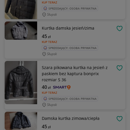
KUP TERAZ
SPRZEDAJĄCY: OSOBA PRYWATNA
Słupsk
Kurtka damska jesień/zima
OBSE
45
zł
KUP TERAZ
SPRZEDAJĄCY: OSOBA PRYWATNA
Słupsk
Szara pikowana kurtka na jesień z
OBSE
paskiem bez kaptura bonprix
rozmiar S 36
40
zł
KUP TERAZ
SPRZEDAJĄCY: OSOBA PRYWATNA
Słupsk
Damska kurtka zimowa/ciepła
OBSE
45
zł