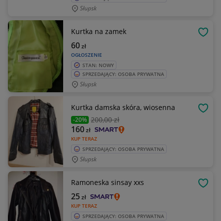
Słupsk
Kurtka na zamek
OBSE
60
zł
OGŁOSZENIE
STAN: NOWY
SPRZEDAJĄCY: OSOBA PRYWATNA
Słupsk
Kurtka damska skóra, wiosenna
OBSE
200
,00 zł
-20%
160
zł
KUP TERAZ
SPRZEDAJĄCY: OSOBA PRYWATNA
Słupsk
Ramoneska sinsay xxs
OBSE
25
zł
KUP TERAZ
SPRZEDAJĄCY: OSOBA PRYWATNA