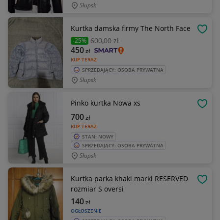
Słupsk
Kurtka damska firmy The North Face
OBSE
600
,00 zł
-25%
450
zł
KUP TERAZ
SPRZEDAJĄCY: OSOBA PRYWATNA
Słupsk
Pinko kurtka Nowa xs
OBSE
700
zł
KUP TERAZ
STAN: NOWY
SPRZEDAJĄCY: OSOBA PRYWATNA
Słupsk
Kurtka parka khaki marki RESERVED
OBSE
rozmiar S oversi
140
zł
OGŁOSZENIE