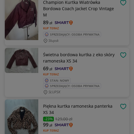
Champion Kurtka Wiatrówka
OBSE
Bordowa Coach Jacket Crop Vintage
M
89
zł
KUP TERAZ
SPRZEDAJĄCY: OSOBA PRYWATNA
Słupsk
Świetna bordowa kurtka z eko skóry
OBSE
ramoneska XS 34
69
zł
KUP TERAZ
STAN: NOWY
SPRZEDAJĄCY: OSOBA PRYWATNA
SŁUPSK
Piękna kurtka ramoneska panterka
OBSE
XS 34
129
,00 zł
-23%
99
zł
KUP TERAZ