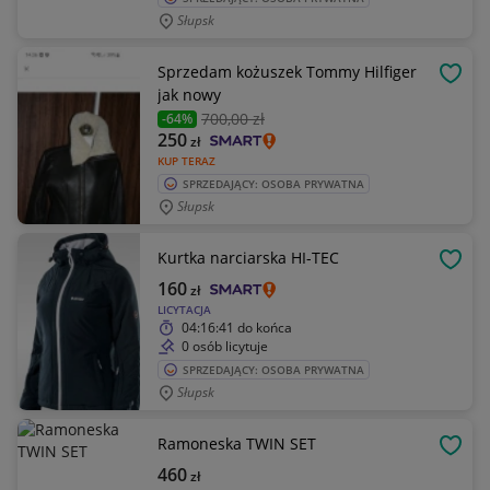
Słupsk
Sprzedam kożuszek Tommy Hilfiger
OBSE
jak nowy
700
,00 zł
-64%
250
zł
KUP TERAZ
SPRZEDAJĄCY: OSOBA PRYWATNA
Słupsk
Kurtka narciarska HI-TEC
OBSE
160
zł
LICYTACJA
04:16:41
do końca
0 osób licytuje
SPRZEDAJĄCY: OSOBA PRYWATNA
Słupsk
Ramoneska TWIN SET
OBSE
460
zł