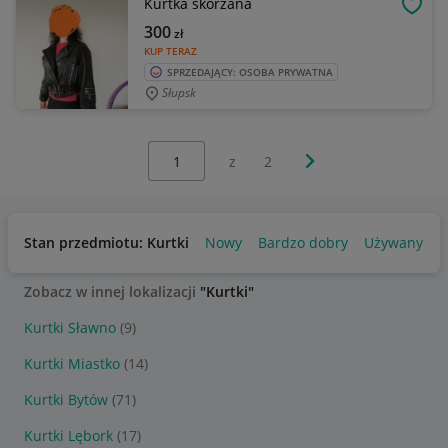
Kurtka skórzana
OBSE
300
zł
KUP TERAZ
SPRZEDAJĄCY: OSOBA PRYWATNA
Słupsk
Wybierz stronę:
Następna strona
z
2
Stan przedmiotu: Kurtki
Nowy
Bardzo dobry
Używany
Zobacz w innej lokalizacji
"Kurtki"
Kurtki Sławno
(9)
Kurtki Miastko
(14)
Kurtki Bytów
(71)
Kurtki Lębork
(17)