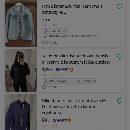
Nowa katana,kurtka jeansowa z
OBSE
koronką M/L
75
zł
KUP TERAZ
STAN: NOWY
SPRZEDAJĄCY: OSOBA PRYWATNA
Słupsk
Salomona kurtka puchowa damska
OBSE
M czarna z kapturem lekka outdoor
149
zł
KUP TERAZ
SPRZEDAJĄCY: OSOBA PRYWATNA
Słupsk
Nike damska kurtka wiatrówka M
OBSE
fioletowa wzór zebra kaptur
oryginalna
99
zł
KUP TERAZ