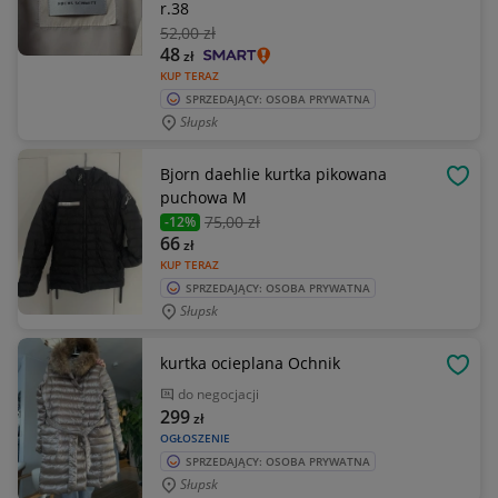
r.38
52
,00 zł
48
zł
KUP TERAZ
SPRZEDAJĄCY: OSOBA PRYWATNA
Słupsk
Bjorn daehlie kurtka pikowana
OBSE
puchowa M
75
,00 zł
-12%
66
zł
KUP TERAZ
SPRZEDAJĄCY: OSOBA PRYWATNA
Słupsk
kurtka ocieplana Ochnik
OBSE
do negocjacji
299
zł
OGŁOSZENIE
SPRZEDAJĄCY: OSOBA PRYWATNA
Słupsk