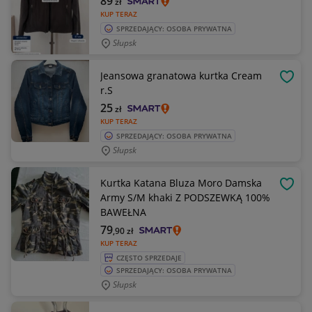
89
zł
KUP TERAZ
SPRZEDAJĄCY: OSOBA PRYWATNA
Słupsk
Jeansowa granatowa kurtka Cream
OBSE
r.S
25
zł
KUP TERAZ
SPRZEDAJĄCY: OSOBA PRYWATNA
Słupsk
Kurtka Katana Bluza Moro Damska
OBSE
Army S/M khaki Z PODSZEWKĄ 100%
BAWEŁNA
79
,90
zł
KUP TERAZ
CZĘSTO SPRZEDAJE
SPRZEDAJĄCY: OSOBA PRYWATNA
Słupsk