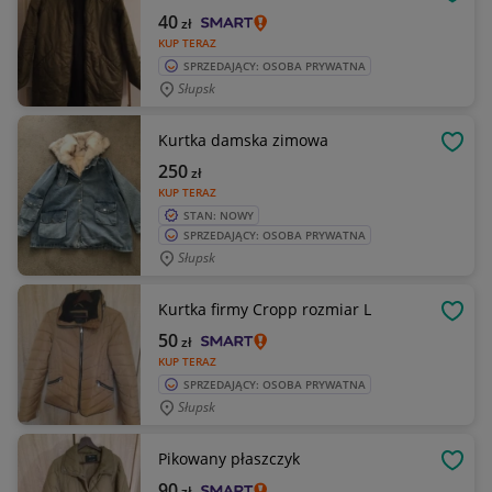
OBSE
40
zł
KUP TERAZ
SPRZEDAJĄCY: OSOBA PRYWATNA
Słupsk
Kurtka damska zimowa
OBSE
250
zł
KUP TERAZ
STAN: NOWY
SPRZEDAJĄCY: OSOBA PRYWATNA
Słupsk
Kurtka firmy Cropp rozmiar L
OBSE
50
zł
KUP TERAZ
SPRZEDAJĄCY: OSOBA PRYWATNA
Słupsk
Pikowany płaszczyk
OBSE
90
zł