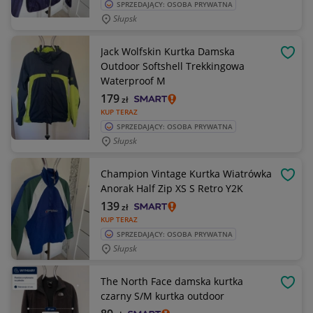
SPRZEDAJĄCY: OSOBA PRYWATNA
Słupsk
Jack Wolfskin Kurtka Damska
OBSE
Outdoor Softshell Trekkingowa
Waterproof M
179
zł
KUP TERAZ
SPRZEDAJĄCY: OSOBA PRYWATNA
Słupsk
Champion Vintage Kurtka Wiatrówka
OBSE
Anorak Half Zip XS S Retro Y2K
139
zł
KUP TERAZ
SPRZEDAJĄCY: OSOBA PRYWATNA
Słupsk
The North Face damska kurtka
OBSE
czarny S/M kurtka outdoor