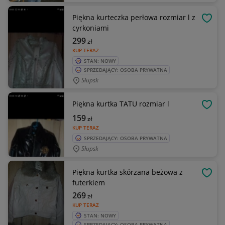
Piękna kurteczka perłowa rozmiar l z
OBSE
cyrkoniami
299
zł
KUP TERAZ
STAN: NOWY
SPRZEDAJĄCY: OSOBA PRYWATNA
Słupsk
Piękna kurtka TATU rozmiar l
OBSE
159
zł
KUP TERAZ
SPRZEDAJĄCY: OSOBA PRYWATNA
Słupsk
Piękna kurtka skórzana beżowa z
OBSE
futerkiem
269
zł
KUP TERAZ
STAN: NOWY
SPRZEDAJĄCY: OSOBA PRYWATNA