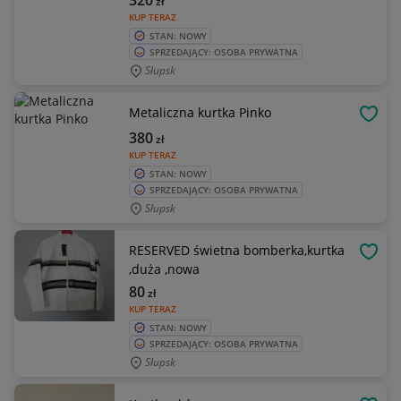
320
zł
KUP TERAZ
STAN: NOWY
SPRZEDAJĄCY: OSOBA PRYWATNA
Słupsk
Metaliczna kurtka Pinko
OBSE
380
zł
KUP TERAZ
STAN: NOWY
SPRZEDAJĄCY: OSOBA PRYWATNA
Słupsk
RESERVED świetna bomberka,kurtka
OBSE
,duża ,nowa
80
zł
KUP TERAZ
STAN: NOWY
SPRZEDAJĄCY: OSOBA PRYWATNA
Słupsk