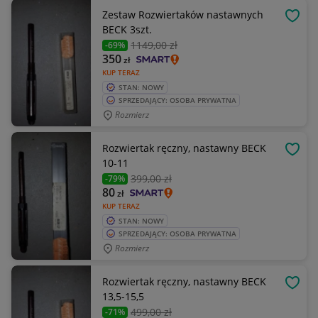
Zestaw Rozwiertaków nastawnych
OBSE
BECK 3szt.
1149
,00 zł
-69%
350
zł
KUP TERAZ
STAN: NOWY
SPRZEDAJĄCY: OSOBA PRYWATNA
Rozmierz
Rozwiertak ręczny, nastawny BECK
OBSE
10-11
399
,00 zł
-79%
80
zł
KUP TERAZ
STAN: NOWY
SPRZEDAJĄCY: OSOBA PRYWATNA
Rozmierz
Rozwiertak ręczny, nastawny BECK
OBSE
13,5-15,5
499
,00 zł
-71%