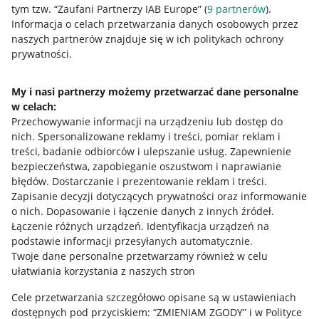
tym tzw. “Zaufani Partnerzy IAB Europe” (
9
partnerów
).
Przydatne informacje
Informacja o celach przetwarzania danych osobowych przez
naszych partnerów znajduje się w ich politykach ochrony
prywatności.
Jak to działa
Napisz do nas
My i nasi partnerzy możemy przetwarzać dane personalne
w celach:
Allegro Gadane dla sprzedających
Przechowywanie informacji na urządzeniu lub dostęp do
Allegro Gadane dla kupujących
nich
.
Spersonalizowane reklamy i treści, pomiar reklam i
treści, badanie odbiorców i ulepszanie usług
.
Zapewnienie
Mapa miejscowości
bezpieczeństwa, zapobieganie oszustwom i naprawianie
błędów
.
Dostarczanie i prezentowanie reklam i treści
.
Informacje prawne
Zapisanie decyzji dotyczących prywatności oraz informowanie
o nich
.
Dopasowanie i łączenie danych z innych źródeł
.
Regulamin
Łączenie różnych urządzeń
.
Identyfikacja urządzeń na
podstawie informacji przesyłanych automatycznie
.
Polityka plików "cookies"
Twoje dane personalne przetwarzamy również w celu
ułatwiania korzystania z naszych stron
Ustawienia plików "cookies"
Cele przetwarzania szczegółowo opisane są w ustawieniach
Udostępnianie lokalizacji
dostępnych pod przyciskiem: “ZMIENIAM ZGODY” i w Polityce