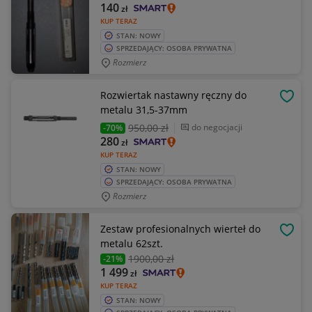
140
zł
KUP TERAZ
STAN: NOWY
SPRZEDAJĄCY: OSOBA PRYWATNA
Rozmierz
Rozwiertak nastawny ręczny do
OBSE
metalu 31,5-37mm
950
,00 zł
do negocjacji
-70%
280
zł
KUP TERAZ
STAN: NOWY
SPRZEDAJĄCY: OSOBA PRYWATNA
Rozmierz
Zestaw profesionalnych wierteł do
OBSE
metalu 62szt.
1900
,00 zł
-21%
1 499
zł
KUP TERAZ
STAN: NOWY