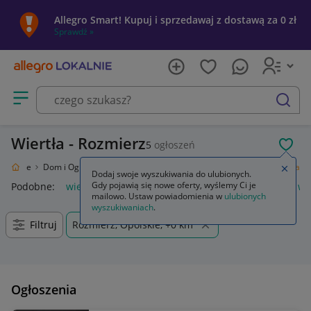
Allegro Smart! Kupuj i sprzedawaj z dostawą za 0 zł
Sprawdź »
Otwórz menu z kategoriami
szukaj
Wiertła - Rozmierz
5
ogłoszeń
POL
 Lokalnie
Dom i Ogród
Narzędzia
Osprzęt do elektronarzędzi
Wiertła
Zamkn
Dodaj swoje wyszukiwania do ulubionych.
Gdy pojawią się nowe oferty, wyślemy Ci je
Podobne:
wiertła
wiertła do metalu
wiertła do drewna
wi
mailowo. Ustaw powiadomienia w
ulubionych
wyszukiwaniach
.
Filtruj
Rozmierz, Opolskie, +0 km
Ogłoszenia