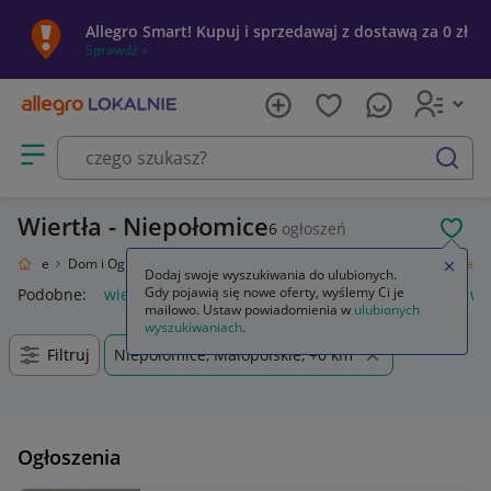
Allegro Smart! Kupuj i sprzedawaj z dostawą za 0 zł
Sprawdź »
Otwórz menu z kategoriami
szukaj
Wiertła - Niepołomice
6
ogłoszeń
POL
 Lokalnie
Dom i Ogród
Narzędzia
Osprzęt do elektronarzędzi
Wiertła
Zamkn
Dodaj swoje wyszukiwania do ulubionych.
Gdy pojawią się nowe oferty, wyślemy Ci je
Podobne:
wiertła
wiertła do metalu
wiertła do drewna
wi
mailowo. Ustaw powiadomienia w
ulubionych
wyszukiwaniach
.
Filtruj
Niepołomice, Małopolskie, +0 km
Ogłoszenia