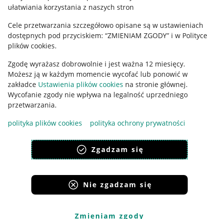
ułatwiania korzystania z naszych stron
Ustawienia plików "cookies"
Cele przetwarzania szczegółowo opisane są w ustawieniach
Udostępnianie lokalizacji
dostępnych pod przyciskiem: “ZMIENIAM ZGODY” i w Polityce
Informacje dla Aktu o Usługach Cyfrowych
plików cookies.
Zgodę wyrażasz dobrowolnie i jest ważna 12 miesięcy.
Pobierz aplikację
Możesz ją w każdym momencie wycofać lub ponowić w
zakładce
Ustawienia plików cookies
na stronie głównej.
Wycofanie zgody nie wpływa na legalność uprzedniego
przetwarzania.
polityka plików cookies
polityka ochrony prywatności
Zgadzam się
Nie zgadzam się
Korzystanie z serwisu oznacza akceptację
regulaminu
.
Zmieniam zgody