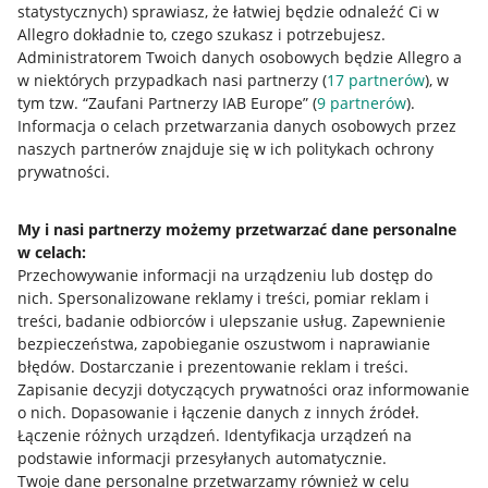
statystycznych) sprawiasz, że łatwiej będzie odnaleźć Ci w
Allegro dokładnie to, czego szukasz i potrzebujesz.
Administratorem Twoich danych osobowych będzie Allegro a
w niektórych przypadkach nasi partnerzy (
17
partnerów
), w
Nawigacja
tym tzw. “Zaufani Partnerzy IAB Europe” (
9
partnerów
).
Przydatne informacje
Informacja o celach przetwarzania danych osobowych przez
naszych partnerów znajduje się w ich politykach ochrony
prywatności.
Jak to działa
Napisz do nas
My i nasi partnerzy możemy przetwarzać dane personalne
w celach:
Allegro Gadane dla sprzedających
Przechowywanie informacji na urządzeniu lub dostęp do
Allegro Gadane dla kupujących
nich
.
Spersonalizowane reklamy i treści, pomiar reklam i
treści, badanie odbiorców i ulepszanie usług
.
Zapewnienie
Mapa miejscowości
bezpieczeństwa, zapobieganie oszustwom i naprawianie
błędów
.
Dostarczanie i prezentowanie reklam i treści
.
Informacje prawne
Zapisanie decyzji dotyczących prywatności oraz informowanie
o nich
.
Dopasowanie i łączenie danych z innych źródeł
.
Regulamin
Łączenie różnych urządzeń
.
Identyfikacja urządzeń na
podstawie informacji przesyłanych automatycznie
.
Polityka plików "cookies"
Twoje dane personalne przetwarzamy również w celu