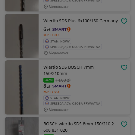
SPRZEDAJĄCY: OSOBA PRYWATNA
Niepołomice
Wiertło SDS Plus 6x100/150 Germany
OBSE
6
zł
KUP TERAZ
STAN: NOWY
SPRZEDAJĄCY: OSOBA PRYWATNA
Niepołomice
Wiertło SDS BOSCH 7mm
OBSE
150/210mm
14
,00 zł
-42%
8
zł
KUP TERAZ
STAN: NOWY
SPRZEDAJĄCY: OSOBA PRYWATNA
Niepołomice
BOSCH wiertło SDS 8mm 150/210 2
OBSE
608 831 020