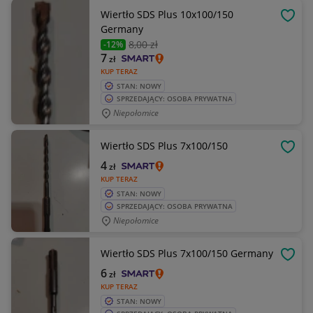
Wiertło SDS Plus 10x100/150
OBSE
Germany
8
,00 zł
-12%
7
zł
KUP TERAZ
STAN: NOWY
SPRZEDAJĄCY: OSOBA PRYWATNA
Niepołomice
Wiertło SDS Plus 7x100/150
OBSE
4
zł
KUP TERAZ
STAN: NOWY
SPRZEDAJĄCY: OSOBA PRYWATNA
Niepołomice
Wiertło SDS Plus 7x100/150 Germany
OBSE
6
zł
KUP TERAZ
STAN: NOWY