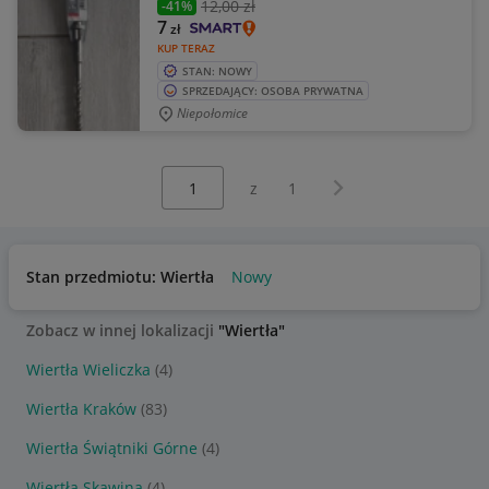
12
,00 zł
-41%
7
zł
KUP TERAZ
STAN: NOWY
SPRZEDAJĄCY: OSOBA PRYWATNA
Niepołomice
Wybierz stronę:
Następna strona
z
1
Stan przedmiotu: Wiertła
Nowy
Zobacz w innej lokalizacji
"Wiertła"
Wiertła Wieliczka
(4)
Wiertła Kraków
(83)
Wiertła Świątniki Górne
(4)
Wiertła Skawina
(4)