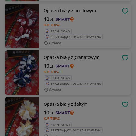
Opaska biały z bordowym
OBSE
10
zł
KUP TERAZ
STAN: NOWY
SPRZEDAJĄCY: OSOBA PRYWATNA
Brodna
Opaska biały z granatowym
OBSE
10
zł
KUP TERAZ
STAN: NOWY
SPRZEDAJĄCY: OSOBA PRYWATNA
Brodna
Opaska biały z żółtym
OBSE
10
zł
KUP TERAZ
STAN: NOWY
SPRZEDAJĄCY: OSOBA PRYWATNA