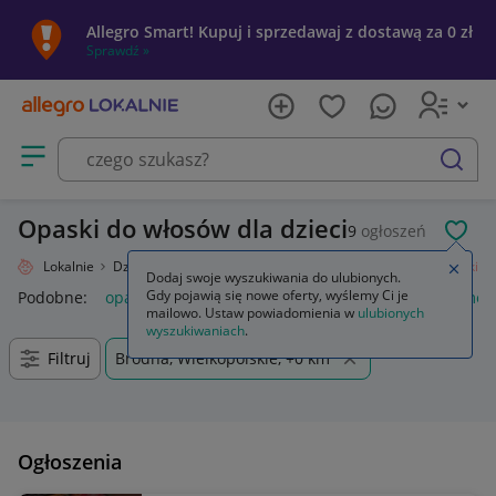
Allegro Smart! Kupuj i sprzedawaj z dostawą za 0 zł
Sprawdź »
Otwórz menu z kategoriami
szukaj
Opaski do włosów dla dzieci
9
ogłoszeń
POL
Allegro Lokalnie
Dziecko
Okazje, przyjęcia
Ozdoby do włosów
Opaski
Zamkn
Dodaj swoje wyszukiwania do ulubionych.
Gdy pojawią się nowe oferty, wyślemy Ci je
Podobne:
opaski
opaski zaciskowe
opaski do włosów
meta
mailowo. Ustaw powiadomienia w
ulubionych
wyszukiwaniach
.
Filtruj
Brodna, Wielkopolskie, +0 km
Ogłoszenia