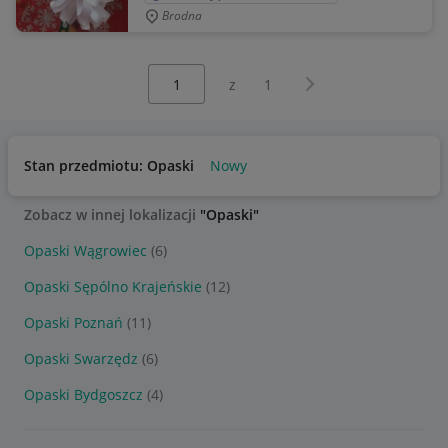
Brodna
Wybierz stronę:
Następna strona
z
1
Stan przedmiotu: Opaski
Nowy
Zobacz w innej lokalizacji
"Opaski"
Opaski Wągrowiec
(6)
Opaski Sępólno Krajeńskie
(12)
Opaski Poznań
(11)
Opaski Swarzędz
(6)
Opaski Bydgoszcz
(4)