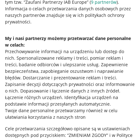
tym tzw. “Zaufani Partnerzy IAB Europe” (
9
partnerów
).
Przydatne informacje
Informacja o celach przetwarzania danych osobowych przez
naszych partnerów znajduje się w ich politykach ochrony
prywatności.
Jak to działa
Napisz do nas
My i nasi partnerzy możemy przetwarzać dane personalne
w celach:
Allegro Gadane dla sprzedających
Przechowywanie informacji na urządzeniu lub dostęp do
Allegro Gadane dla kupujących
nich
.
Spersonalizowane reklamy i treści, pomiar reklam i
treści, badanie odbiorców i ulepszanie usług
.
Zapewnienie
Mapa miejscowości
bezpieczeństwa, zapobieganie oszustwom i naprawianie
błędów
.
Dostarczanie i prezentowanie reklam i treści
.
Informacje prawne
Zapisanie decyzji dotyczących prywatności oraz informowanie
o nich
.
Dopasowanie i łączenie danych z innych źródeł
.
Regulamin
Łączenie różnych urządzeń
.
Identyfikacja urządzeń na
podstawie informacji przesyłanych automatycznie
.
Polityka plików "cookies"
Twoje dane personalne przetwarzamy również w celu
ułatwiania korzystania z naszych stron
Ustawienia plików "cookies"
Cele przetwarzania szczegółowo opisane są w ustawieniach
Udostępnianie lokalizacji
dostępnych pod przyciskiem: “ZMIENIAM ZGODY” i w Polityce