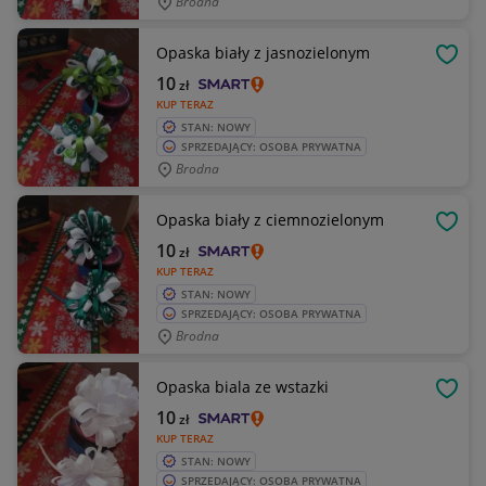
Brodna
Opaska biały z jasnozielonym
OBSE
10
zł
KUP TERAZ
STAN: NOWY
SPRZEDAJĄCY: OSOBA PRYWATNA
Brodna
Opaska biały z ciemnozielonym
OBSE
10
zł
KUP TERAZ
STAN: NOWY
SPRZEDAJĄCY: OSOBA PRYWATNA
Brodna
Opaska biala ze wstazki
OBSE
10
zł
KUP TERAZ
STAN: NOWY
SPRZEDAJĄCY: OSOBA PRYWATNA