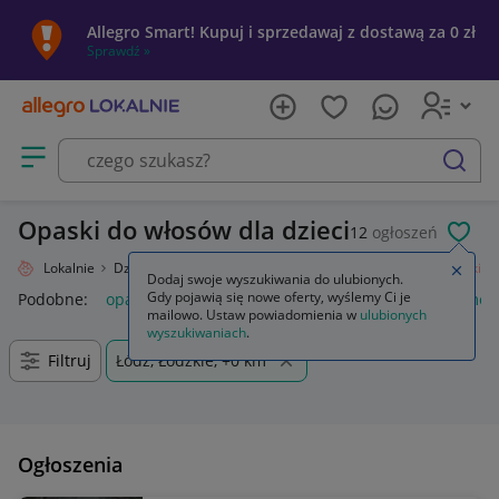
Allegro Smart! Kupuj i sprzedawaj z dostawą za 0 zł
Sprawdź »
Otwórz menu z kategoriami
szukaj
Opaski do włosów dla dzieci
12
ogłoszeń
POL
Allegro Lokalnie
Dziecko
Okazje, przyjęcia
Ozdoby do włosów
Opaski
Zamkn
Dodaj swoje wyszukiwania do ulubionych.
Gdy pojawią się nowe oferty, wyślemy Ci je
Podobne:
opaski
opaski zaciskowe
opaski do włosów
meta
mailowo. Ustaw powiadomienia w
ulubionych
wyszukiwaniach
.
Filtruj
Łódź, Łódzkie, +0 km
Ogłoszenia