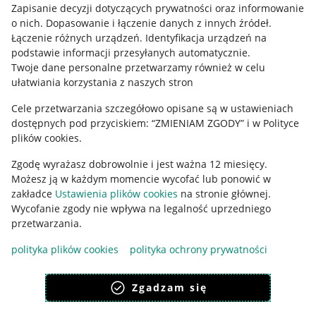
Informacje prawne
Zapisanie decyzji dotyczących prywatności oraz informowanie
o nich
.
Dopasowanie i łączenie danych z innych źródeł
.
Regulamin
Łączenie różnych urządzeń
.
Identyfikacja urządzeń na
podstawie informacji przesyłanych automatycznie
.
Polityka plików "cookies"
Twoje dane personalne przetwarzamy również w celu
ułatwiania korzystania z naszych stron
Ustawienia plików "cookies"
Cele przetwarzania szczegółowo opisane są w ustawieniach
Udostępnianie lokalizacji
dostępnych pod przyciskiem: “ZMIENIAM ZGODY” i w Polityce
Informacje dla Aktu o Usługach Cyfrowych
plików cookies.
Zgodę wyrażasz dobrowolnie i jest ważna 12 miesięcy.
Pobierz aplikację
Możesz ją w każdym momencie wycofać lub ponowić w
zakładce
Ustawienia plików cookies
na stronie głównej.
Wycofanie zgody nie wpływa na legalność uprzedniego
przetwarzania.
polityka plików cookies
polityka ochrony prywatności
Zgadzam się