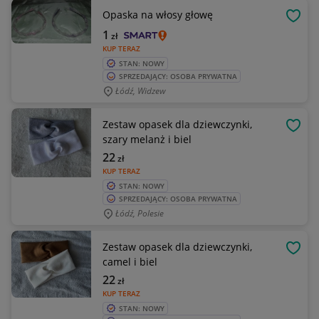
Opaska na włosy głowę
OBSE
1
zł
KUP TERAZ
STAN: NOWY
SPRZEDAJĄCY: OSOBA PRYWATNA
Łódź, Widzew
Zestaw opasek dla dziewczynki,
OBSE
szary melanż i biel
22
zł
KUP TERAZ
STAN: NOWY
SPRZEDAJĄCY: OSOBA PRYWATNA
Łódź, Polesie
Zestaw opasek dla dziewczynki,
OBSE
camel i biel
22
zł
KUP TERAZ
STAN: NOWY