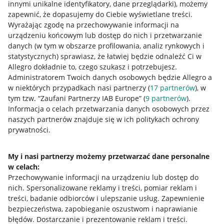
innymi unikalne identyfikatory, dane przeglądarki)
, możemy
zapewnić, że dopasujemy do Ciebie wyświetlane treści.
Wyrażając zgodę na przechowywanie informacji na
urządzeniu końcowym lub dostęp do nich i przetwarzanie
danych (w tym w obszarze profilowania, analiz rynkowych i
statystycznych) sprawiasz, że łatwiej będzie odnaleźć Ci w
Allegro dokładnie to, czego szukasz i potrzebujesz.
Administratorem Twoich danych osobowych będzie Allegro a
w niektórych przypadkach nasi partnerzy (
17
partnerów
), w
tym tzw. “Zaufani Partnerzy IAB Europe” (
9
partnerów
).
Przydatne informacje
Informacja o celach przetwarzania danych osobowych przez
naszych partnerów znajduje się w ich politykach ochrony
prywatności.
Jak to działa
Napisz do nas
My i nasi partnerzy możemy przetwarzać dane personalne
w celach:
Allegro Gadane dla sprzedających
Przechowywanie informacji na urządzeniu lub dostęp do
Allegro Gadane dla kupujących
nich
.
Spersonalizowane reklamy i treści, pomiar reklam i
treści, badanie odbiorców i ulepszanie usług
.
Zapewnienie
Mapa miejscowości
bezpieczeństwa, zapobieganie oszustwom i naprawianie
błędów
.
Dostarczanie i prezentowanie reklam i treści
.