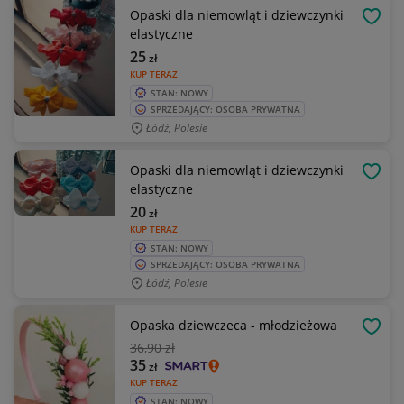
Opaski dla niemowląt i dziewczynki
OBSE
elastyczne
25
zł
KUP TERAZ
STAN: NOWY
SPRZEDAJĄCY: OSOBA PRYWATNA
Łódź, Polesie
Opaski dla niemowląt i dziewczynki
OBSE
elastyczne
20
zł
KUP TERAZ
STAN: NOWY
SPRZEDAJĄCY: OSOBA PRYWATNA
Łódź, Polesie
Opaska dziewczeca - młodzieżowa
OBSE
36
,90 zł
35
zł
KUP TERAZ
STAN: NOWY