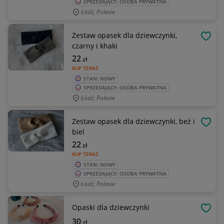
SPRZEDAJĄCY: OSOBA PRYWATNA
Łódź, Polesie
Zestaw opasek dla dziewczynki,
OBSE
czarny i khaki
22
zł
KUP TERAZ
STAN: NOWY
SPRZEDAJĄCY: OSOBA PRYWATNA
Łódź, Polesie
Zestaw opasek dla dziewczynki, beż i
OBSE
biel
22
zł
KUP TERAZ
STAN: NOWY
SPRZEDAJĄCY: OSOBA PRYWATNA
Łódź, Polesie
Opaski dla dziewczynki
OBSE
30
zł