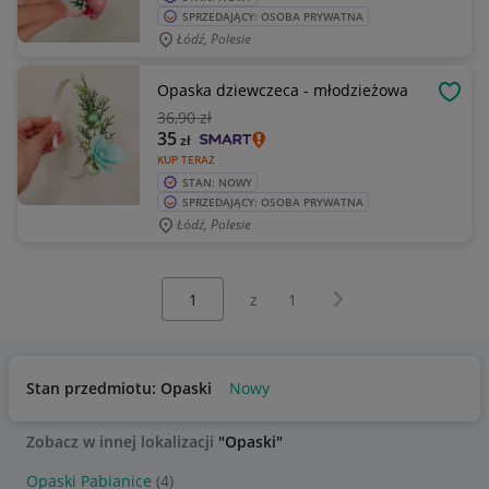
SPRZEDAJĄCY: OSOBA PRYWATNA
Łódź, Polesie
Opaska dziewczeca - młodzieżowa
OBSE
36
,90 zł
35
zł
KUP TERAZ
STAN: NOWY
SPRZEDAJĄCY: OSOBA PRYWATNA
Łódź, Polesie
Wybierz stronę:
Następna strona
z
1
Stan przedmiotu: Opaski
Nowy
Zobacz w innej lokalizacji
"Opaski"
Opaski Pabianice
(4)