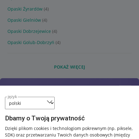
Opaski Żyrardów
(4)
Opaski Gielniów
(4)
Opaski Dobrzejewice
(4)
Opaski Golub-Dobrzyń
(4)
POKAŻ WIĘCEJ
język
Dbamy o Twoją prywatność
Dzięki plikom cookies i technologiom pokrewnym
(np. piksele,
SDK)
oraz przetwarzaniu Twoich danych osobowych
(między