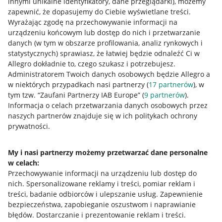
innymi unikalne identyfikatory, dane przeglądarki)
, możemy
zapewnić, że dopasujemy do Ciebie wyświetlane treści.
Wyrażając zgodę na przechowywanie informacji na
urządzeniu końcowym lub dostęp do nich i przetwarzanie
danych (w tym w obszarze profilowania, analiz rynkowych i
statystycznych) sprawiasz, że łatwiej będzie odnaleźć Ci w
Allegro dokładnie to, czego szukasz i potrzebujesz.
Administratorem Twoich danych osobowych będzie Allegro a
w niektórych przypadkach nasi partnerzy (
17
partnerów
), w
tym tzw. “Zaufani Partnerzy IAB Europe” (
9
partnerów
).
Przydatne informacje
Informacja o celach przetwarzania danych osobowych przez
naszych partnerów znajduje się w ich politykach ochrony
prywatności.
Jak to działa
Napisz do nas
My i nasi partnerzy możemy przetwarzać dane personalne
w celach:
Allegro Gadane dla sprzedających
Przechowywanie informacji na urządzeniu lub dostęp do
Allegro Gadane dla kupujących
nich
.
Spersonalizowane reklamy i treści, pomiar reklam i
treści, badanie odbiorców i ulepszanie usług
.
Zapewnienie
Mapa miejscowości
bezpieczeństwa, zapobieganie oszustwom i naprawianie
błędów
.
Dostarczanie i prezentowanie reklam i treści
.
Informacje prawne