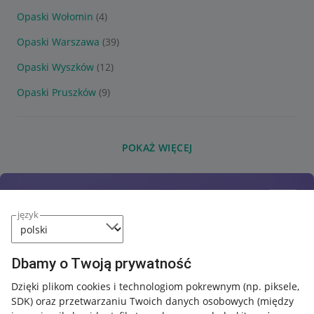
Opaski Wołomin
(4)
Opaski Warszawa
(39)
Opaski Wyszków
(12)
Opaski Pruszków
(9)
POKAŻ WIĘCEJ
język
Dbamy o Twoją prywatność
Dzięki plikom cookies i technologiom pokrewnym
(np. piksele,
SDK)
oraz przetwarzaniu Twoich danych osobowych
(między