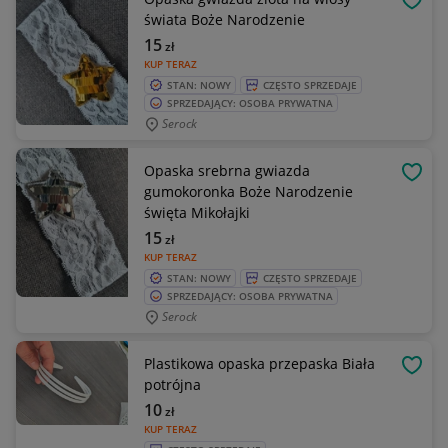
OBSE
świata Boże Narodzenie
15
zł
KUP TERAZ
STAN: NOWY
CZĘSTO SPRZEDAJE
SPRZEDAJĄCY: OSOBA PRYWATNA
Serock
Opaska srebrna gwiazda
OBSE
gumokoronka Boże Narodzenie
święta Mikołajki
15
zł
KUP TERAZ
STAN: NOWY
CZĘSTO SPRZEDAJE
SPRZEDAJĄCY: OSOBA PRYWATNA
Serock
Plastikowa opaska przepaska Biała
OBSE
potrójna
10
zł
KUP TERAZ