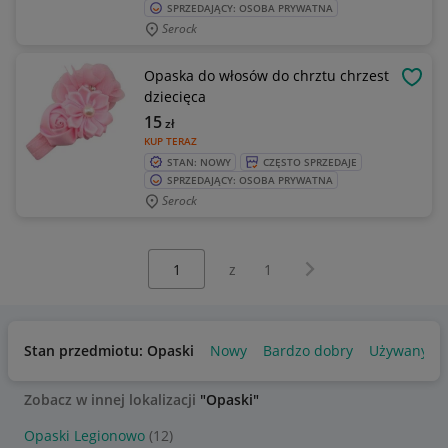
SPRZEDAJĄCY: OSOBA PRYWATNA
Serock
Opaska do włosów do chrztu chrzest
OBSE
dziecięca
15
zł
KUP TERAZ
STAN: NOWY
CZĘSTO SPRZEDAJE
SPRZEDAJĄCY: OSOBA PRYWATNA
Serock
Wybierz stronę:
Następna strona
z
1
Stan przedmiotu: Opaski
Nowy
Bardzo dobry
Używany
Zobacz w innej lokalizacji
"Opaski"
Opaski Legionowo
(12)