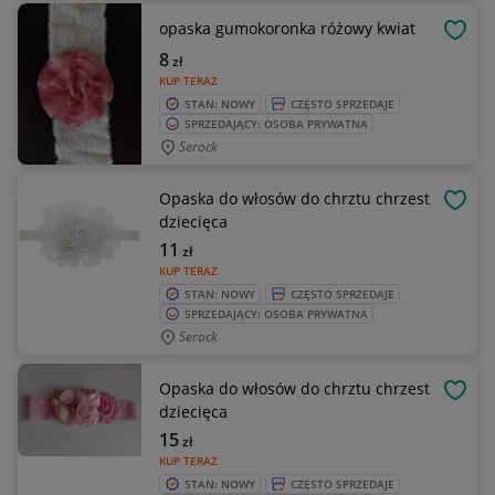
opaska gumokoronka różowy kwiat
OBSE
8
zł
KUP TERAZ
STAN: NOWY
CZĘSTO SPRZEDAJE
SPRZEDAJĄCY: OSOBA PRYWATNA
Serock
Opaska do włosów do chrztu chrzest
OBSE
dziecięca
11
zł
KUP TERAZ
STAN: NOWY
CZĘSTO SPRZEDAJE
SPRZEDAJĄCY: OSOBA PRYWATNA
Serock
Opaska do włosów do chrztu chrzest
OBSE
dziecięca
15
zł
KUP TERAZ
STAN: NOWY
CZĘSTO SPRZEDAJE