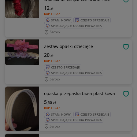
OBSE
12
zł
KUP TERAZ
STAN: NOWY
CZĘSTO SPRZEDAJE
SPRZEDAJĄCY: OSOBA PRYWATNA
Serock
Zestaw opaski dziecięce
OBSE
20
zł
KUP TERAZ
CZĘSTO SPRZEDAJE
SPRZEDAJĄCY: OSOBA PRYWATNA
Serock
opaska przepaska biała plastikowa
OBSE
5
,50
zł
KUP TERAZ
STAN: NOWY
CZĘSTO SPRZEDAJE
SPRZEDAJĄCY: OSOBA PRYWATNA
Serock