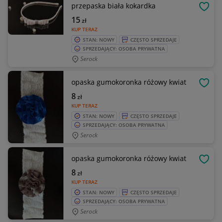
przepaska biała kokardka
OBSE
15
zł
KUP TERAZ
STAN: NOWY
CZĘSTO SPRZEDAJE
SPRZEDAJĄCY: OSOBA PRYWATNA
Serock
opaska gumokoronka różowy kwiat
OBSE
8
zł
KUP TERAZ
STAN: NOWY
CZĘSTO SPRZEDAJE
SPRZEDAJĄCY: OSOBA PRYWATNA
Serock
opaska gumokoronka różowy kwiat
OBSE
8
zł
KUP TERAZ
STAN: NOWY
CZĘSTO SPRZEDAJE
SPRZEDAJĄCY: OSOBA PRYWATNA
Serock