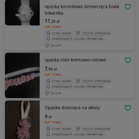
opaska koronkowa dziewczęca biała
OBSE
kokardka
11
,20
zł
KUP TERAZ
STAN: NOWY
CZĘSTO SPRZEDAJE
SPRZEDAJĄCY: OSOBA PRYWATNA
Serock
opaska róże kremowo-różowe
OBSE
7
,90
zł
KUP TERAZ
STAN: NOWY
CZĘSTO SPRZEDAJE
SPRZEDAJĄCY: OSOBA PRYWATNA
Serock
Opaska dziecięca na włosy
OBSE
9
zł
KUP TERAZ
STAN: NOWY
CZĘSTO SPRZEDAJE
SPRZEDAJĄCY: OSOBA PRYWATNA