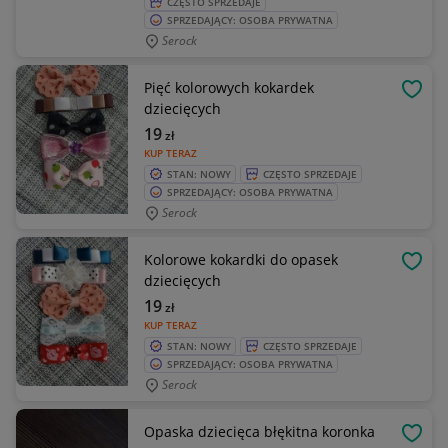
CZĘSTO SPRZEDAJE
SPRZEDAJĄCY: OSOBA PRYWATNA
Serock
Pięć kolorowych kokardek
OBSE
dziecięcych
19
zł
KUP TERAZ
STAN: NOWY
CZĘSTO SPRZEDAJE
SPRZEDAJĄCY: OSOBA PRYWATNA
Serock
Kolorowe kokardki do opasek
OBSE
dziecięcych
19
zł
KUP TERAZ
STAN: NOWY
CZĘSTO SPRZEDAJE
SPRZEDAJĄCY: OSOBA PRYWATNA
Serock
Opaska dziecięca błękitna koronka
OBSE