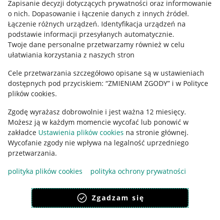
Zapisanie decyzji dotyczących prywatności oraz informowanie
o nich
.
Dopasowanie i łączenie danych z innych źródeł
.
Regulamin
Łączenie różnych urządzeń
.
Identyfikacja urządzeń na
podstawie informacji przesyłanych automatycznie
.
Polityka plików "cookies"
Twoje dane personalne przetwarzamy również w celu
ułatwiania korzystania z naszych stron
Ustawienia plików "cookies"
Cele przetwarzania szczegółowo opisane są w ustawieniach
Udostępnianie lokalizacji
dostępnych pod przyciskiem: “ZMIENIAM ZGODY” i w Polityce
Informacje dla Aktu o Usługach Cyfrowych
plików cookies.
Zgodę wyrażasz dobrowolnie i jest ważna 12 miesięcy.
Pobierz aplikację
Możesz ją w każdym momencie wycofać lub ponowić w
zakładce
Ustawienia plików cookies
na stronie głównej.
Wycofanie zgody nie wpływa na legalność uprzedniego
przetwarzania.
polityka plików cookies
polityka ochrony prywatności
Zgadzam się