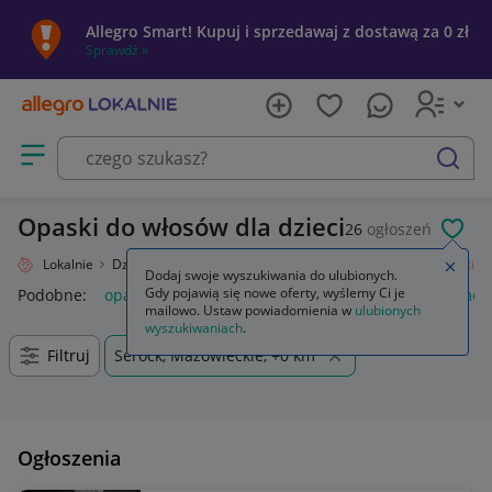
Allegro Smart! Kupuj i sprzedawaj z dostawą za 0 zł
Sprawdź »
Otwórz menu z kategoriami
szukaj
Opaski do włosów dla dzieci
26
ogłoszeń
POL
Allegro Lokalnie
Dziecko
Okazje, przyjęcia
Ozdoby do włosów
Opaski
Zamkn
Dodaj swoje wyszukiwania do ulubionych.
Gdy pojawią się nowe oferty, wyślemy Ci je
Podobne:
opaski
opaski zaciskowe
opaski do włosów
meta
mailowo. Ustaw powiadomienia w
ulubionych
wyszukiwaniach
.
Filtruj
Serock, Mazowieckie, +0 km
Ogłoszenia