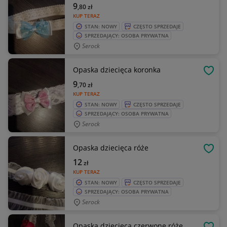
9
,80
zł
KUP TERAZ
STAN: NOWY
CZĘSTO SPRZEDAJE
SPRZEDAJĄCY: OSOBA PRYWATNA
Serock
Opaska dziecięca koronka
OBSE
9
,70
zł
KUP TERAZ
STAN: NOWY
CZĘSTO SPRZEDAJE
SPRZEDAJĄCY: OSOBA PRYWATNA
Serock
Opaska dziecięca róże
OBSE
12
zł
KUP TERAZ
STAN: NOWY
CZĘSTO SPRZEDAJE
SPRZEDAJĄCY: OSOBA PRYWATNA
Serock
Opaska dziecięca czerwone róże