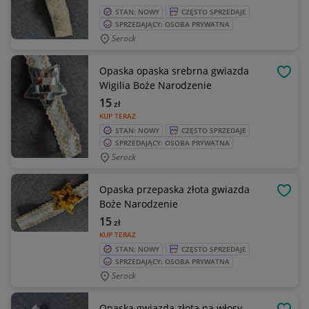
STAN: NOWY
CZĘSTO SPRZEDAJE
SPRZEDAJĄCY: OSOBA PRYWATNA
Serock
Opaska opaska srebrna gwiazda
OBSE
Wigilia Boże Narodzenie
15
zł
KUP TERAZ
STAN: NOWY
CZĘSTO SPRZEDAJE
SPRZEDAJĄCY: OSOBA PRYWATNA
Serock
Opaska przepaska złota gwiazda
OBSE
Boże Narodzenie
15
zł
KUP TERAZ
STAN: NOWY
CZĘSTO SPRZEDAJE
SPRZEDAJĄCY: OSOBA PRYWATNA
Serock
Opaska gwiazda złota na włosy