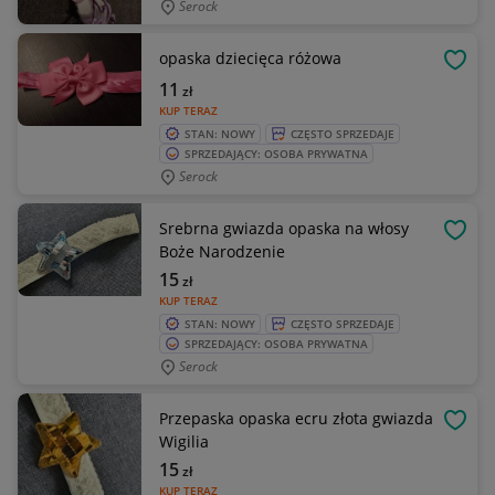
Serock
opaska dziecięca różowa
OBSE
11
zł
KUP TERAZ
STAN: NOWY
CZĘSTO SPRZEDAJE
SPRZEDAJĄCY: OSOBA PRYWATNA
Serock
Srebrna gwiazda opaska na włosy
OBSE
Boże Narodzenie
15
zł
KUP TERAZ
STAN: NOWY
CZĘSTO SPRZEDAJE
SPRZEDAJĄCY: OSOBA PRYWATNA
Serock
Przepaska opaska ecru złota gwiazda
OBSE
Wigilia
15
zł
KUP TERAZ