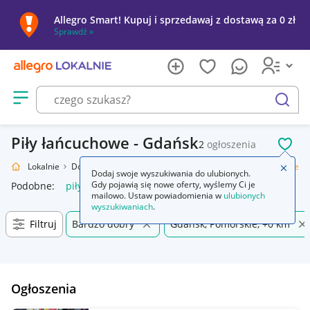
Allegro Smart! Kupuj i sprzedawaj z dostawą za 0 zł
Sprawdź »
Otwórz menu z kategoriami
szukaj
Piły łańcuchowe - Gdańsk
2
ogłoszenia
POL
Allegro Lokalnie
Dom i Ogród
Narzędzia
Piły i pilarki
Piły łańcuchowe
Zamkn
Dodaj swoje wyszukiwania do ulubionych.
Gdy pojawią się nowe oferty, wyślemy Ci je
Podobne:
piły łańcuchowe
ostrzałka do piły łańcuchowej
pi
mailowo. Ustaw powiadomienia w
ulubionych
wyszukiwaniach
.
Filtruj
Bardzo dobry
Gdańsk, Pomorskie, +0 km
Ogłoszenia