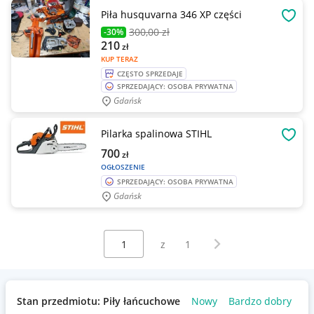
Piła husquvarna 346 XP części
OBSE
300
,00 zł
-30%
210
zł
KUP TERAZ
CZĘSTO SPRZEDAJE
SPRZEDAJĄCY: OSOBA PRYWATNA
Gdańsk
Pilarka spalinowa STIHL
OBSE
700
zł
OGŁOSZENIE
SPRZEDAJĄCY: OSOBA PRYWATNA
Gdańsk
Wybierz stronę:
Następna strona
z
1
Stan przedmiotu: Piły łańcuchowe
Nowy
Bardzo dobry
U