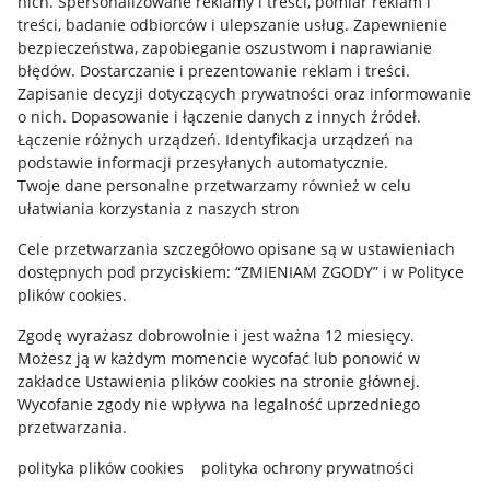
nich
.
Spersonalizowane reklamy i treści, pomiar reklam i
treści, badanie odbiorców i ulepszanie usług
.
Zapewnienie
Mapa miejscowości
bezpieczeństwa, zapobieganie oszustwom i naprawianie
błędów
.
Dostarczanie i prezentowanie reklam i treści
.
Informacje prawne
Zapisanie decyzji dotyczących prywatności oraz informowanie
o nich
.
Dopasowanie i łączenie danych z innych źródeł
.
Regulamin
Łączenie różnych urządzeń
.
Identyfikacja urządzeń na
podstawie informacji przesyłanych automatycznie
.
Polityka plików "cookies"
Twoje dane personalne przetwarzamy również w celu
ułatwiania korzystania z naszych stron
Ustawienia plików "cookies"
Cele przetwarzania szczegółowo opisane są w ustawieniach
Udostępnianie lokalizacji
dostępnych pod przyciskiem: “ZMIENIAM ZGODY” i w Polityce
Informacje dla Aktu o Usługach Cyfrowych
plików cookies.
Zgodę wyrażasz dobrowolnie i jest ważna 12 miesięcy.
Pobierz aplikację
Możesz ją w każdym momencie wycofać lub ponowić w
zakładce
Ustawienia plików cookies
na stronie głównej.
Wycofanie zgody nie wpływa na legalność uprzedniego
przetwarzania.
polityka plików cookies
polityka ochrony prywatności