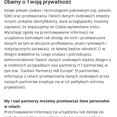
Dbamy o Twoją prywatność
Dzięki plikom cookies i technologiom pokrewnym
(np. piksele,
SDK)
oraz przetwarzaniu Twoich danych osobowych
(między
innymi unikalne identyfikatory, dane przeglądarki)
, możemy
zapewnić, że dopasujemy do Ciebie wyświetlane treści.
Wyrażając zgodę na przechowywanie informacji na
urządzeniu końcowym lub dostęp do nich i przetwarzanie
danych (w tym w obszarze profilowania, analiz rynkowych i
statystycznych) sprawiasz, że łatwiej będzie odnaleźć Ci w
Allegro dokładnie to, czego szukasz i potrzebujesz.
Administratorem Twoich danych osobowych będzie Allegro a
w niektórych przypadkach nasi partnerzy (
17
partnerów
), w
tym tzw. “Zaufani Partnerzy IAB Europe” (
9
partnerów
).
Przydatne informacje
Informacja o celach przetwarzania danych osobowych przez
naszych partnerów znajduje się w ich politykach ochrony
prywatności.
Jak to działa
Napisz do nas
My i nasi partnerzy możemy przetwarzać dane personalne
w celach:
Allegro Gadane dla sprzedających
Przechowywanie informacji na urządzeniu lub dostęp do
Allegro Gadane dla kupujących