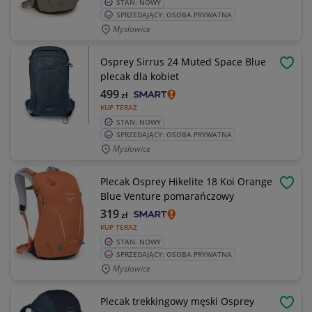
STAN: NOWY
SPRZEDAJĄCY: OSOBA PRYWATNA
Mysłowice
Osprey Sirrus 24 Muted Space Blue
OBSE
plecak dla kobiet
499
zł
KUP TERAZ
STAN: NOWY
SPRZEDAJĄCY: OSOBA PRYWATNA
Mysłowice
Plecak Osprey Hikelite 18 Koi Orange
OBSE
Blue Venture pomarańczowy
319
zł
KUP TERAZ
STAN: NOWY
SPRZEDAJĄCY: OSOBA PRYWATNA
Mysłowice
Plecak trekkingowy męski Osprey
OBSE