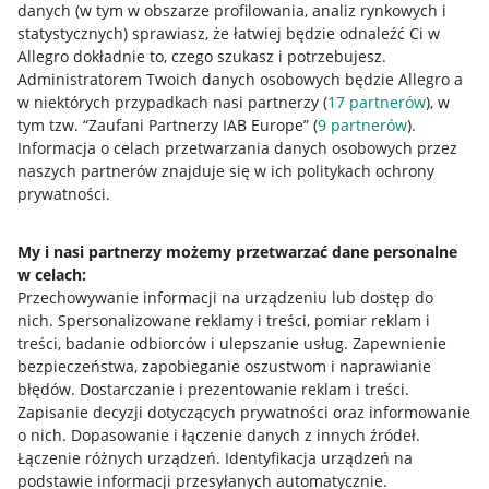
danych (w tym w obszarze profilowania, analiz rynkowych i
statystycznych) sprawiasz, że łatwiej będzie odnaleźć Ci w
Allegro dokładnie to, czego szukasz i potrzebujesz.
Administratorem Twoich danych osobowych będzie Allegro a
w niektórych przypadkach nasi partnerzy (
17
partnerów
), w
tym tzw. “Zaufani Partnerzy IAB Europe” (
9
partnerów
).
Przydatne informacje
Informacja o celach przetwarzania danych osobowych przez
naszych partnerów znajduje się w ich politykach ochrony
prywatności.
Jak to działa
Napisz do nas
My i nasi partnerzy możemy przetwarzać dane personalne
w celach:
Allegro Gadane dla sprzedających
Przechowywanie informacji na urządzeniu lub dostęp do
Allegro Gadane dla kupujących
nich
.
Spersonalizowane reklamy i treści, pomiar reklam i
treści, badanie odbiorców i ulepszanie usług
.
Zapewnienie
Mapa miejscowości
bezpieczeństwa, zapobieganie oszustwom i naprawianie
błędów
.
Dostarczanie i prezentowanie reklam i treści
.
Informacje prawne
Zapisanie decyzji dotyczących prywatności oraz informowanie
o nich
.
Dopasowanie i łączenie danych z innych źródeł
.
Regulamin
Łączenie różnych urządzeń
.
Identyfikacja urządzeń na
podstawie informacji przesyłanych automatycznie
.