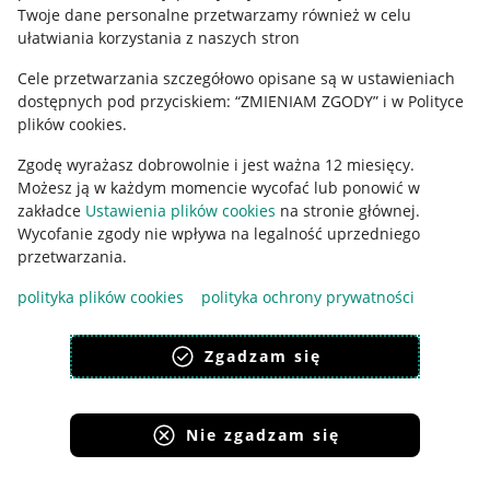
Polityka plików "cookies"
Twoje dane personalne przetwarzamy również w celu
ułatwiania korzystania z naszych stron
Ustawienia plików "cookies"
Cele przetwarzania szczegółowo opisane są w ustawieniach
Udostępnianie lokalizacji
dostępnych pod przyciskiem: “ZMIENIAM ZGODY” i w Polityce
Informacje dla Aktu o Usługach Cyfrowych
plików cookies.
Zgodę wyrażasz dobrowolnie i jest ważna 12 miesięcy.
Pobierz aplikację
Możesz ją w każdym momencie wycofać lub ponowić w
zakładce
Ustawienia plików cookies
na stronie głównej.
Wycofanie zgody nie wpływa na legalność uprzedniego
przetwarzania.
polityka plików cookies
polityka ochrony prywatności
Zgadzam się
Nie zgadzam się
Korzystanie z serwisu oznacza akceptację
regulaminu
.