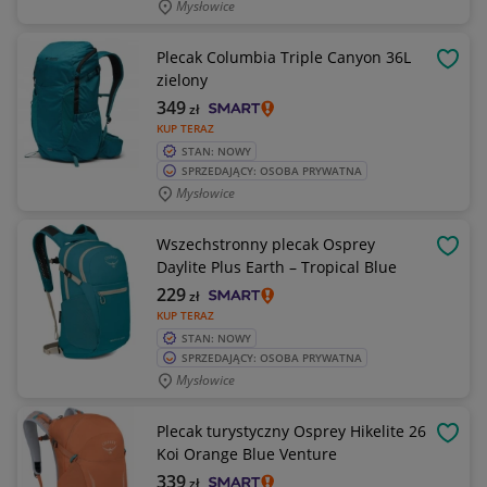
Mysłowice
Plecak Columbia Triple Canyon 36L
OBSE
zielony
349
zł
KUP TERAZ
STAN: NOWY
SPRZEDAJĄCY: OSOBA PRYWATNA
Mysłowice
Wszechstronny plecak Osprey
OBSE
Daylite Plus Earth – Tropical Blue
229
zł
KUP TERAZ
STAN: NOWY
SPRZEDAJĄCY: OSOBA PRYWATNA
Mysłowice
Plecak turystyczny Osprey Hikelite 26
OBSE
Koi Orange Blue Venture
339
zł