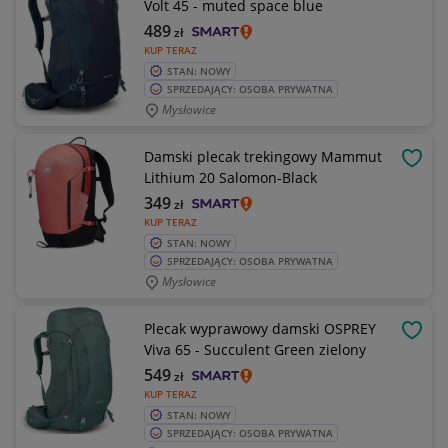
Volt 45 - muted space blue
489
zł
KUP TERAZ
STAN: NOWY
SPRZEDAJĄCY: OSOBA PRYWATNA
Mysłowice
Damski plecak trekingowy Mammut
OBSE
Lithium 20 Salomon-Black
349
zł
KUP TERAZ
STAN: NOWY
SPRZEDAJĄCY: OSOBA PRYWATNA
Mysłowice
Plecak wyprawowy damski OSPREY
OBSE
Viva 65 - Succulent Green zielony
549
zł
KUP TERAZ
STAN: NOWY
SPRZEDAJĄCY: OSOBA PRYWATNA