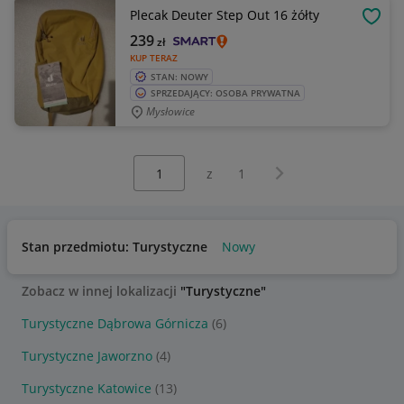
Plecak Deuter Step Out 16 żółty
OBSE
239
zł
KUP TERAZ
STAN: NOWY
SPRZEDAJĄCY: OSOBA PRYWATNA
Mysłowice
Wybierz stronę:
Następna strona
z
1
Stan przedmiotu: Turystyczne
Nowy
Zobacz w innej lokalizacji
"Turystyczne"
Turystyczne Dąbrowa Górnicza
(6)
Turystyczne Jaworzno
(4)
Turystyczne Katowice
(13)