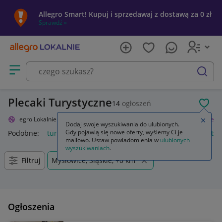
Allegro Smart! Kupuj i sprzedawaj z dostawą za 0 zł
Sprawdź »
Otwórz menu z kategoriami
szukaj
Plecaki Turystyczne
14
ogłoszeń
POL
Allegro Lokalnie
Sport i turystyka
Turystyka
Plecaki
Turystyczne
Zamkn
Dodaj swoje wyszukiwania do ulubionych.
Gdy pojawią się nowe oferty, wyślemy Ci je
Podobne:
turystyczne
łóżeczko turystyczne
krzesło turysty
mailowo. Ustaw powiadomienia w
ulubionych
wyszukiwaniach
.
Filtruj
Mysłowice, Śląskie, +0 km
Ogłoszenia