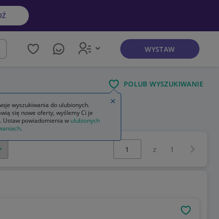
DŹ
WYSTAW
kaj
POLUB WYSZUKIWANIE
Zamknij wskazówkę
oje wyszukiwania do ulubionych.
wią się nowe oferty, wyślemy Ci je
. Ustaw powiadomienia w
ulubionych
waniach
.
Wybierz stronę:
Następna 
z
1
OBSERWU