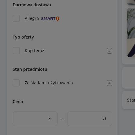
Darmowa dostawa
Allegro
Typ oferty
Kup teraz
4
Stan przedmiotu
Ze śladami użytkowania
4
Sta
Cena
zł
–
zł