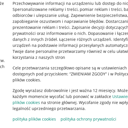
że
Przechowywanie informacji na urządzeniu lub dostęp do ni
Spersonalizowane reklamy i treści, pomiar reklam i treści, b
odbiorców i ulepszanie usług
.
Zapewnienie bezpieczeństwa,
zapobieganie oszustwom i naprawianie błędów
.
Dostarczani
prezentowanie reklam i treści
.
Zapisanie decyzji dotyczącyc
prywatności oraz informowanie o nich
.
Dopasowanie i łącze
danych z innych źródeł
.
Łączenie różnych urządzeń
.
Identyf
urządzeń na podstawie informacji przesyłanych automatycz
rawne
Pobierz aplikację
Twoje dane personalne przetwarzamy również w celu ułatw
korzystania z naszych stron
zw.
ach
Cele przetwarzania szczegółowo opisane są w ustawieniach
 "cookies"
dostępnych pod przyciskiem: “ZMIENIAM ZGODY” i w Polityc
plików cookies.
ów "cookies"
Zgodę wyrażasz dobrowolnie i jest ważna 12 miesięcy. Może
okalizacji
każdym momencie wycofać lub ponowić w zakładce
Ustawie
 Aktu o Usługach Cyfrowych
plików cookies
na stronie głównej. Wycofanie zgody nie wpł
legalność uprzedniego przetwarzania.
polityka plików cookies
polityka ochrony prywatności