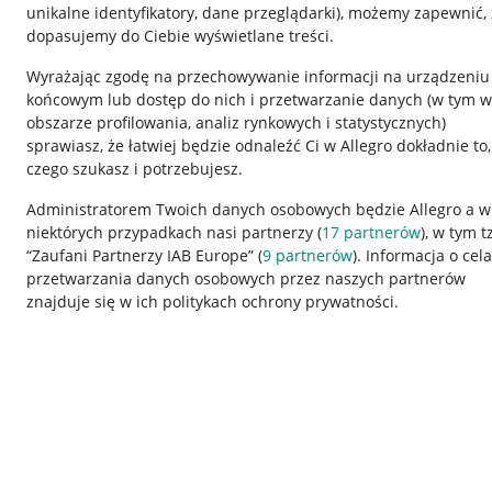
unikalne identyfikatory, dane przeglądarki)
, możemy zapewnić, 
dopasujemy do Ciebie wyświetlane treści.
Wyrażając zgodę na przechowywanie informacji na urządzeniu
końcowym lub dostęp do nich i przetwarzanie danych (w tym w
obszarze profilowania, analiz rynkowych i statystycznych)
sprawiasz, że łatwiej będzie odnaleźć Ci w Allegro dokładnie to,
czego szukasz i potrzebujesz.
Przydatne informacje
Informacje p
Administratorem Twoich danych osobowych będzie Allegro a w
niektórych przypadkach nasi partnerzy (
17
partnerów
), w tym t
Jak to działa
Regulamin
“Zaufani Partnerzy IAB Europe” (
9
partnerów
). Informacja o cel
Napisz do nas
Polityka plików
przetwarzania danych osobowych przez naszych partnerów
znajduje się w ich politykach ochrony prywatności.
Allegro Gadane dla sprzedających
Ustawienia plik
Allegro Gadane dla kupujących
Udostępnianie l
Mapa miejscowości
Informacje dla
Korzystanie z serwisu oznacza akceptację
regulaminu
.