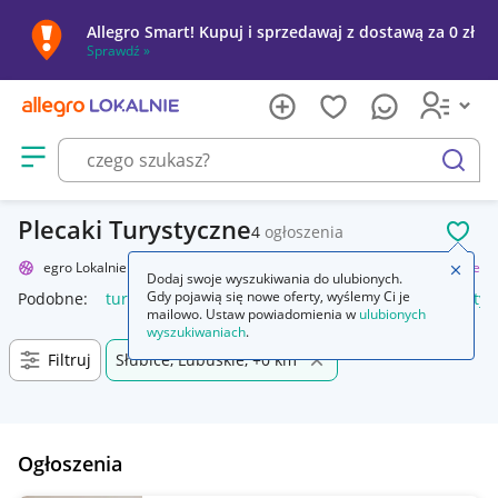
Allegro Smart! Kupuj i sprzedawaj z dostawą za 0 zł
Sprawdź »
Otwórz menu z kategoriami
szukaj
Plecaki Turystyczne
4
ogłoszenia
POL
Allegro Lokalnie
Sport i turystyka
Turystyka
Plecaki
Turystyczne
Zamkn
Dodaj swoje wyszukiwania do ulubionych.
Gdy pojawią się nowe oferty, wyślemy Ci je
Podobne:
turystyczne
łóżeczko turystyczne
krzesło turysty
mailowo. Ustaw powiadomienia w
ulubionych
wyszukiwaniach
.
Filtruj
Słubice, Lubuskie, +0 km
Ogłoszenia