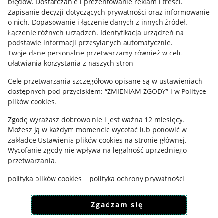
błędów
.
Dostarczanie i prezentowanie reklam i treści
.
Informacje prawne
Zapisanie decyzji dotyczących prywatności oraz informowanie
o nich
.
Dopasowanie i łączenie danych z innych źródeł
.
Regulamin
Łączenie różnych urządzeń
.
Identyfikacja urządzeń na
podstawie informacji przesyłanych automatycznie
.
Polityka plików "cookies"
Twoje dane personalne przetwarzamy również w celu
ułatwiania korzystania z naszych stron
Ustawienia plików "cookies"
Cele przetwarzania szczegółowo opisane są w ustawieniach
Udostępnianie lokalizacji
dostępnych pod przyciskiem: “ZMIENIAM ZGODY” i w Polityce
Informacje dla Aktu o Usługach Cyfrowych
plików cookies.
Zgodę wyrażasz dobrowolnie i jest ważna 12 miesięcy.
Pobierz aplikację
Możesz ją w każdym momencie wycofać lub ponowić w
zakładce
Ustawienia plików cookies
na stronie głównej.
Wycofanie zgody nie wpływa na legalność uprzedniego
przetwarzania.
polityka plików cookies
polityka ochrony prywatności
Zgadzam się