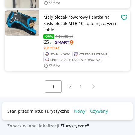
Słubice
Mały plecak rowerowy i siatka na
OBSE
kask, plecak MTB 10L dla mężczyzn i
kobiet
149
,00 zł
-56%
65
zł
KUP TERAZ
STAN: NOWY
CZĘSTO SPRZEDAJE
SPRZEDAJĄCY: OSOBA PRYWATNA
Słubice
Wybierz stronę:
Następna strona
z
1
Stan przedmiotu: Turystyczne
Nowy
Używany
Zobacz w innej lokalizacji
"Turystyczne"