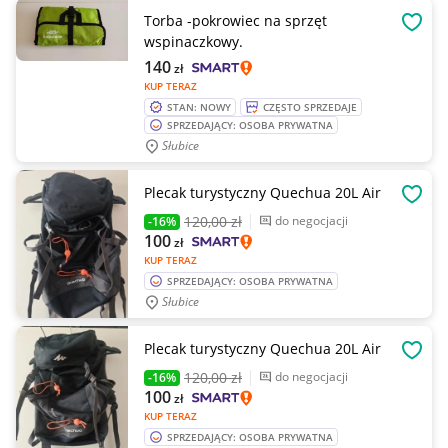
Torba -pokrowiec na sprzęt
OBSE
wspinaczkowy.
140
zł
KUP TERAZ
STAN: NOWY
CZĘSTO SPRZEDAJE
SPRZEDAJĄCY: OSOBA PRYWATNA
Słubice
Plecak turystyczny Quechua 20L Air
OBSE
120
,00 zł
do negocjacji
-16%
100
zł
KUP TERAZ
SPRZEDAJĄCY: OSOBA PRYWATNA
Słubice
Plecak turystyczny Quechua 20L Air
OBSE
120
,00 zł
do negocjacji
-16%
100
zł
KUP TERAZ
SPRZEDAJĄCY: OSOBA PRYWATNA