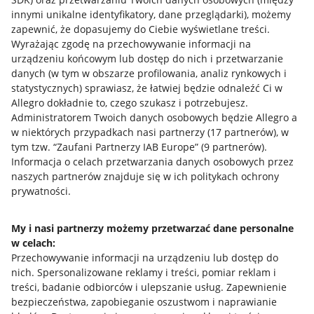
innymi unikalne identyfikatory, dane przeglądarki)
, możemy
zapewnić, że dopasujemy do Ciebie wyświetlane treści.
Wyrażając zgodę na przechowywanie informacji na
urządzeniu końcowym lub dostęp do nich i przetwarzanie
danych (w tym w obszarze profilowania, analiz rynkowych i
statystycznych) sprawiasz, że łatwiej będzie odnaleźć Ci w
Allegro dokładnie to, czego szukasz i potrzebujesz.
Administratorem Twoich danych osobowych będzie Allegro a
w niektórych przypadkach nasi partnerzy (
17
partnerów
), w
tym tzw. “Zaufani Partnerzy IAB Europe” (
9
partnerów
).
Przydatne informacje
Informacja o celach przetwarzania danych osobowych przez
naszych partnerów znajduje się w ich politykach ochrony
prywatności.
Jak to działa
Napisz do nas
My i nasi partnerzy możemy przetwarzać dane personalne
w celach:
Allegro Gadane dla sprzedających
Przechowywanie informacji na urządzeniu lub dostęp do
Allegro Gadane dla kupujących
nich
.
Spersonalizowane reklamy i treści, pomiar reklam i
treści, badanie odbiorców i ulepszanie usług
.
Zapewnienie
Mapa miejscowości
bezpieczeństwa, zapobieganie oszustwom i naprawianie