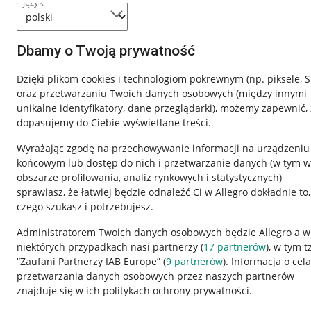
język
Dbamy o Twoją prywatność
Dzięki plikom cookies i technologiom pokrewnym
(np. piksele, 
oraz przetwarzaniu Twoich danych osobowych
(między innymi
unikalne identyfikatory, dane przeglądarki)
, możemy zapewnić, 
dopasujemy do Ciebie wyświetlane treści.
Wyrażając zgodę na przechowywanie informacji na urządzeniu
końcowym lub dostęp do nich i przetwarzanie danych (w tym w
obszarze profilowania, analiz rynkowych i statystycznych)
sprawiasz, że łatwiej będzie odnaleźć Ci w Allegro dokładnie to,
czego szukasz i potrzebujesz.
Przydatne informacje
Informacje p
Administratorem Twoich danych osobowych będzie Allegro a w
niektórych przypadkach nasi partnerzy (
17
partnerów
), w tym t
Jak to działa
Regulamin
“Zaufani Partnerzy IAB Europe” (
9
partnerów
). Informacja o cel
Napisz do nas
Polityka plików
przetwarzania danych osobowych przez naszych partnerów
znajduje się w ich politykach ochrony prywatności.
Allegro Gadane dla sprzedających
Ustawienia plik