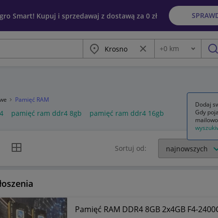
SPRAW
egro Smart! Kupuj i sprzedawaj z dostawą za 0 zł
Miasto
Wyczyść frazę
+
0
km
Odległość
szu
owe
Pamięć RAM
Dodaj sw
Gdy poja
4
pamięć ram ddr4 8gb
pamięć ram ddr4 16gb
mailowo
wyszuki
k listy
Widok siatki
Sortuj od:
łoszenia
Pamięć RAM DDR4 8GB 2x4GB F4-240