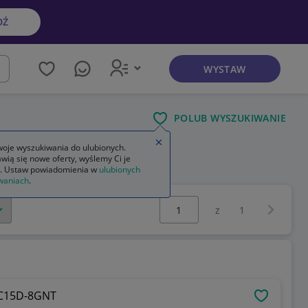
DŹ
WYSTAW
kaj
POLUB WYSZUKIWANIE
Zamknij wskazówkę
oje wyszukiwania do ulubionych.
wią się nowe oferty, wyślemy Ci je
. Ustaw powiadomienia w
ulubionych
waniach
.
Wybierz stronę:
Następna 
z
1
0C15D-8GNT
OBSERWU