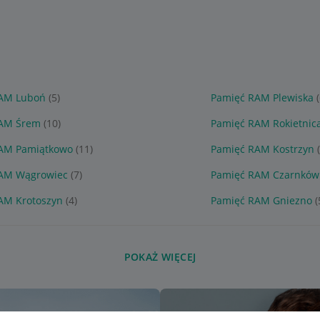
AM Luboń
(5)
Pamięć RAM Plewiska
(
RAM Śrem
(10)
Pamięć RAM Rokietnic
AM Pamiątkowo
(11)
Pamięć RAM Kostrzyn
AM Wągrowiec
(7)
Pamięć RAM Czarnków
AM Krotoszyn
(4)
Pamięć RAM Gniezno
(
POKAŻ WIĘCEJ