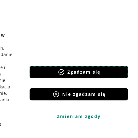
e w
ch
.
adanie
e i
Zgadzam się
h
nie
ikacja
nie
.
Nie zgadzam się
iania
Zmieniam zgody
e