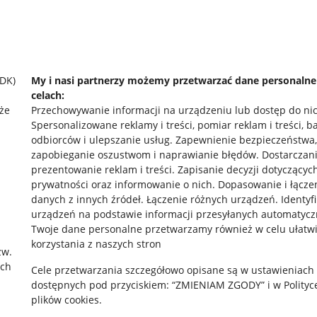
SDK)
My i nasi partnerzy możemy przetwarzać dane personaln
celach:
że
Przechowywanie informacji na urządzeniu lub dostęp do ni
Spersonalizowane reklamy i treści, pomiar reklam i treści, b
odbiorców i ulepszanie usług
.
Zapewnienie bezpieczeństwa,
zapobieganie oszustwom i naprawianie błędów
.
Dostarczani
prezentowanie reklam i treści
.
Zapisanie decyzji dotyczącyc
prywatności oraz informowanie o nich
.
Dopasowanie i łącze
danych z innych źródeł
.
Łączenie różnych urządzeń
.
Identyf
urządzeń na podstawie informacji przesyłanych automatycz
rawne
Pobierz aplikację
Twoje dane personalne przetwarzamy również w celu ułatw
korzystania z naszych stron
zw.
ach
Cele przetwarzania szczegółowo opisane są w ustawieniach
 "cookies"
dostępnych pod przyciskiem: “ZMIENIAM ZGODY” i w Polityc
plików cookies.
ów "cookies"