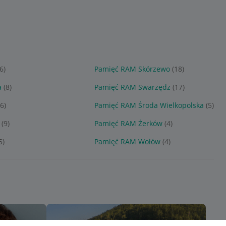
6)
Pamięć RAM Skórzewo
(18)
a
(8)
Pamięć RAM Swarzędz
(17)
(6)
Pamięć RAM Środa Wielkopolska
(5)
(9)
Pamięć RAM Żerków
(4)
5)
Pamięć RAM Wołów
(4)