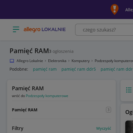
All
Otwórz menu z kategoriami
Pamięć RAM
3
ogłoszenia
Allegro Lokalnie
Elektronika
Komputery
Podzespoły komputer
Podobne:
pamięć ram
pamięć ram ddr5
pamięć ram ddr
Pamięć RAM
Wido
wróć do
Podzespoły komputerowe
Pamięć RAM
3
Og
Filtry
Wyczyść