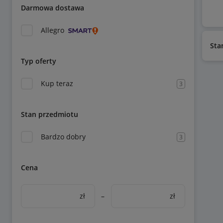
Darmowa dostawa
Allegro
Sta
Typ oferty
Kup teraz
3
Stan przedmiotu
Bardzo dobry
3
Cena
zł
–
zł