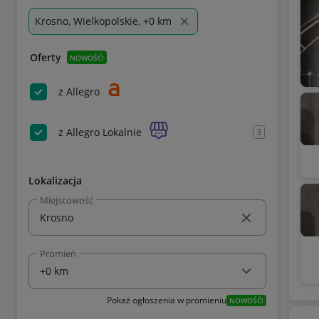
Krosno, Wielkopolskie, +0 km
Oferty
NOWOŚĆ!
z Allegro
z Allegro Lokalnie
3
Lokalizacja
Miejscowość
Promień
Pokaż ogłoszenia w promieniu
NOWOŚĆ!