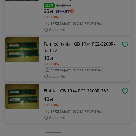
45
,00 zł
-22%
35
zł
KUP TERAZ
SPRZEDAJĄCY: OSOBA PRYWATNA
Pabianice
Pamięć hynix 1GB 1Rx4 PC2-3200R-
OBSE
333-12
10
zł
KUP TERAZ
SPRZEDAJĄCY: OSOBA PRYWATNA
Pabianice
Elpida 1GB 1Rx4 PC2-3200R-333
OBSE
10
zł
KUP TERAZ
SPRZEDAJĄCY: OSOBA PRYWATNA
Pabianice
Wybierz stronę: