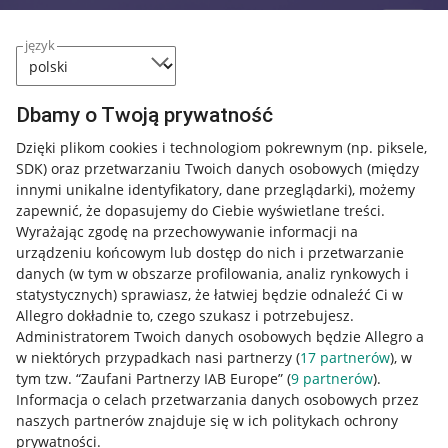
język
Dbamy o Twoją prywatność
Dzięki plikom cookies i technologiom pokrewnym
(np. piksele,
SDK)
oraz przetwarzaniu Twoich danych osobowych
(między
innymi unikalne identyfikatory, dane przeglądarki)
, możemy
zapewnić, że dopasujemy do Ciebie wyświetlane treści.
Wyrażając zgodę na przechowywanie informacji na
urządzeniu końcowym lub dostęp do nich i przetwarzanie
danych (w tym w obszarze profilowania, analiz rynkowych i
statystycznych) sprawiasz, że łatwiej będzie odnaleźć Ci w
Allegro dokładnie to, czego szukasz i potrzebujesz.
Administratorem Twoich danych osobowych będzie Allegro a
w niektórych przypadkach nasi partnerzy (
17
partnerów
), w
tym tzw. “Zaufani Partnerzy IAB Europe” (
9
partnerów
).
Przydatne informacje
Informacja o celach przetwarzania danych osobowych przez
naszych partnerów znajduje się w ich politykach ochrony
prywatności.
Jak to działa