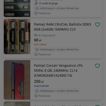
0 osób licytuje
SPRZEDAJĄCY: OSOBA PRYWATNA
Pabianice
Pamięć RAM CRUCIAL Ballistix DDR3
OBSE
8GB (2x4GB) 1600MHz CL9
do negocjacji
60
zł
KUP TERAZ
SPRZEDAJĄCY: OSOBA PRYWATNA
Pabianice
Pamięć Corsair Vengeance LPX,
OBSE
DDR4, 8 GB, 2400MHz, CL14
(CMK8GX4M1A2400C14)
250
zł
OGŁOSZENIE
SPRZEDAJĄCY: OSOBA PRYWATNA
Pabianice