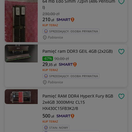
64 mb Edo Simm 72pin (486 Pentium
OBSE
I)
230
,00 zł
210
zł
KUP TERAZ
SPRZEDAJĄCY: OSOBA PRYWATNA
Pabianice
Pamięć ram DDR3 GEIL 4GB (2x2GB)
OBSE
90
,00 zł
-67%
29
,35
zł
KUP TERAZ
SPRZEDAJĄCY: OSOBA PRYWATNA
Pabianice
Pamięć RAM DDR4 HyperX Fury 8GB
OBSE
2x4GB 3000MHz CL15
HX430C15FB3K2/8
500
zł
KUP TERAZ
STAN: NOWY