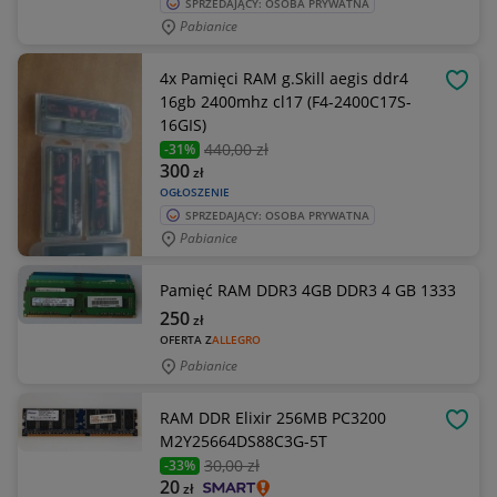
SPRZEDAJĄCY: OSOBA PRYWATNA
Pabianice
4x Pamięci RAM g.Skill aegis ddr4
OBSE
16gb 2400mhz cl17 (F4-2400C17S-
16GIS)
440
,00 zł
-31%
300
zł
OGŁOSZENIE
SPRZEDAJĄCY: OSOBA PRYWATNA
Pabianice
Pamięć RAM DDR3 4GB DDR3 4 GB 1333
250
zł
OFERTA Z
ALLEGRO
Pabianice
RAM DDR Elixir 256MB PC3200
OBSE
M2Y25664DS88C3G-5T
30
,00 zł
-33%
20
zł