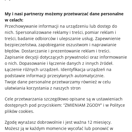
Napisz do nas
My i nasi partnerzy możemy przetwarzać dane personalne
w celach:
Allegro Gadane dla sprzedających
Przechowywanie informacji na urządzeniu lub dostęp do
Allegro Gadane dla kupujących
nich
.
Spersonalizowane reklamy i treści, pomiar reklam i
treści, badanie odbiorców i ulepszanie usług
.
Zapewnienie
Mapa miejscowości
bezpieczeństwa, zapobieganie oszustwom i naprawianie
błędów
.
Dostarczanie i prezentowanie reklam i treści
.
Informacje prawne
Zapisanie decyzji dotyczących prywatności oraz informowanie
o nich
.
Dopasowanie i łączenie danych z innych źródeł
.
Regulamin
Łączenie różnych urządzeń
.
Identyfikacja urządzeń na
podstawie informacji przesyłanych automatycznie
.
Polityka plików "cookies"
Twoje dane personalne przetwarzamy również w celu
ułatwiania korzystania z naszych stron
Ustawienia plików "cookies"
Cele przetwarzania szczegółowo opisane są w ustawieniach
Udostępnianie lokalizacji
dostępnych pod przyciskiem: “ZMIENIAM ZGODY” i w Polityce
Informacje dla Aktu o Usługach Cyfrowych
plików cookies.
Zgodę wyrażasz dobrowolnie i jest ważna 12 miesięcy.
Pobierz aplikację
Możesz ją w każdym momencie wycofać lub ponowić w