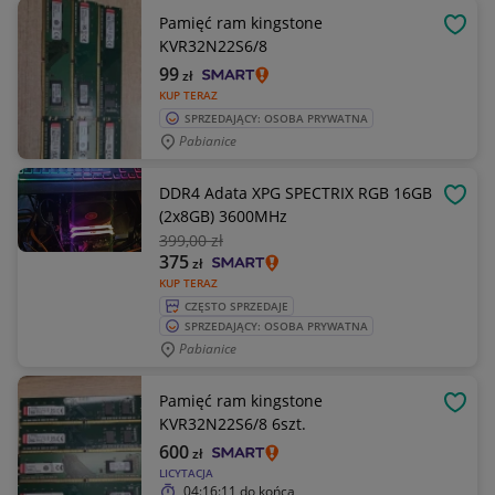
Pamięć ram kingstone
OBSE
KVR32N22S6/8
99
zł
KUP TERAZ
SPRZEDAJĄCY: OSOBA PRYWATNA
Pabianice
DDR4 Adata XPG SPECTRIX RGB 16GB
OBSE
(2x8GB) 3600MHz
399
,00 zł
375
zł
KUP TERAZ
CZĘSTO SPRZEDAJE
SPRZEDAJĄCY: OSOBA PRYWATNA
Pabianice
Pamięć ram kingstone
OBSE
KVR32N22S6/8 6szt.
600
zł
LICYTACJA
04:16:11
do końca