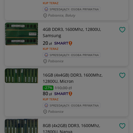
KUP TERAZ
SPRZEDAJĄCY: OSOBA PRYWATNA
Pabianice, Bałuty
4GB DDR3, 1600Mhz, 12800U,
OBSE
Samsung
20
zł
KUP TERAZ
SPRZEDAJĄCY: OSOBA PRYWATNA
Pabianice
16GB (4x4GB) DDR3, 1600Mhz,
OBSE
12800U, Micron
110
,00 zł
-27%
80
zł
KUP TERAZ
SPRZEDAJĄCY: OSOBA PRYWATNA
Pabianice
8GB (4x2GB) DDR3, 1600Mhz,
OBSE
12800U, Nanya