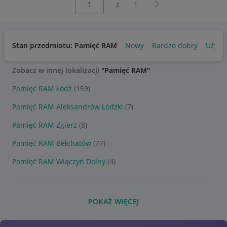
Następna strona
z
1
Stan przedmiotu: Pamięć RAM
Nowy
Bardzo dobry
Używ
Zobacz w innej lokalizacji
"Pamięć RAM"
Pamięć RAM Łódź
(159)
Pamięć RAM Aleksandrów Łódzki
(7)
Pamięć RAM Zgierz
(8)
Pamięć RAM Bełchatów
(77)
Pamięć RAM Wiączyń Dolny
(4)
POKAŻ WIĘCEJ