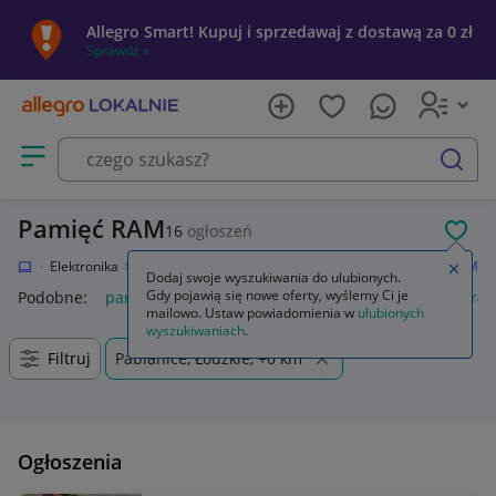
Allegro Smart! Kupuj i sprzedawaj z dostawą za 0 zł
Sprawdź »
Otwórz menu z kategoriami
szukaj
Pamięć RAM
16
ogłoszeń
POL
kalnie
Elektronika
Komputery
Podzespoły komputerowe
Pamięć RAM
Zamkn
Dodaj swoje wyszukiwania do ulubionych.
Gdy pojawią się nowe oferty, wyślemy Ci je
Podobne:
pamięć ram
pamięć ram ddr5
pamięć ram ddr4
mailowo. Ustaw powiadomienia w
ulubionych
wyszukiwaniach
.
Filtruj
Pabianice, Łódzkie, +0 km
Ogłoszenia