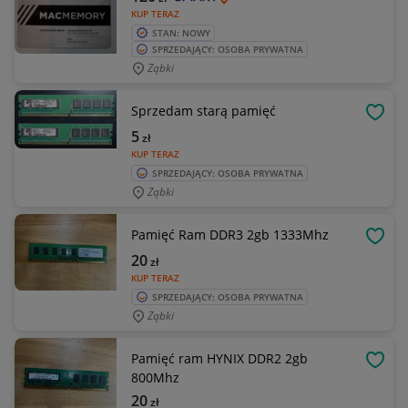
KUP TERAZ
STAN: NOWY
SPRZEDAJĄCY: OSOBA PRYWATNA
Ząbki
Sprzedam starą pamięć
OBSE
5
zł
KUP TERAZ
SPRZEDAJĄCY: OSOBA PRYWATNA
Ząbki
Pamięć Ram DDR3 2gb 1333Mhz
OBSE
20
zł
KUP TERAZ
SPRZEDAJĄCY: OSOBA PRYWATNA
Ząbki
Pamięć ram HYNIX DDR2 2gb
OBSE
800Mhz
20
zł