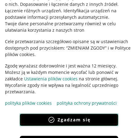
o nich
.
Dopasowanie i łączenie danych z innych źródeł
.
Regulamin
Łączenie różnych urządzeń
.
Identyfikacja urządzeń na
podstawie informacji przesyłanych automatycznie
.
Polityka plików "cookies"
Twoje dane personalne przetwarzamy również w celu
ułatwiania korzystania z naszych stron
Ustawienia plików "cookies"
Cele przetwarzania szczegółowo opisane są w ustawieniach
Udostępnianie lokalizacji
dostępnych pod przyciskiem: “ZMIENIAM ZGODY” i w Polityce
Informacje dla Aktu o Usługach Cyfrowych
plików cookies.
Zgodę wyrażasz dobrowolnie i jest ważna 12 miesięcy.
Pobierz aplikację
Możesz ją w każdym momencie wycofać lub ponowić w
zakładce
Ustawienia plików cookies
na stronie głównej.
Wycofanie zgody nie wpływa na legalność uprzedniego
przetwarzania.
polityka plików cookies
polityka ochrony prywatności
Zgadzam się