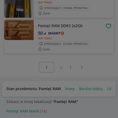
KUP TERAZ
SPRZEDAJĄCY: OSOBA PRYWATNA
Ząbki
Pamięć RAM DDR3 2x2Gb
OBSE
50
zł
KUP TERAZ
SPRZEDAJĄCY: OSOBA PRYWATNA
Ząbki
Wybierz stronę:
Następna strona
z
1
Stan przedmiotu: Pamięć RAM
Nowy
Bardzo dobry
Używ
Zobacz w innej lokalizacji
"Pamięć RAM"
Pamięć RAM Marki
(14)