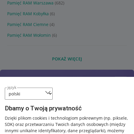
Pamięć RAM Warszawa
(682)
Pamięć RAM Kobyłka
(6)
Pamięć RAM Ciemne
(4)
Pamięć RAM Wołomin
(6)
POKAŻ WIĘCEJ
język
Dbamy o Twoją prywatność
Dzięki plikom cookies i technologiom pokrewnym
(np. piksele,
SDK)
oraz przetwarzaniu Twoich danych osobowych
(między
innymi unikalne identyfikatory, dane przeglądarki)
, możemy