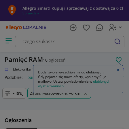
Allegro Smart! Kupuj i sprzedawaj z dostawą za 0 zł
Sprawdź »
Otwórz menu z kategoriami
szukaj
Pamięć RAM
10
ogłoszeń
POL
kalnie
Elektronika
Komputery
Podzespoły komputerowe
Pamięć RAM
Zamkn
Dodaj swoje wyszukiwania do ulubionych.
Gdy pojawią się nowe oferty, wyślemy Ci je
Podobne:
pamięć ram
pamięć ram ddr5
pamięć ram ddr4
mailowo. Ustaw powiadomienia w
ulubionych
wyszukiwaniach
.
Filtruj
Ząbki, Mazowieckie, +0 km
Ogłoszenia