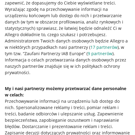
zapewnić, że dopasujemy do Ciebie wyświetlane treści.
Wyrażając zgodę na przechowywanie informacji na
urządzeniu końcowym lub dostęp do nich i przetwarzanie
danych (w tym w obszarze profilowania, analiz rynkowych i
statystycznych) sprawiasz, że łatwiej będzie odnaleźć Ci w
Allegro dokładnie to, czego szukasz i potrzebujesz.
Administratorem Twoich danych osobowych będzie Allegro a
w niektórych przypadkach nasi partnerzy (
17
partnerów
), w
Nawigacja
tym tzw. “Zaufani Partnerzy IAB Europe” (
9
partnerów
).
Przydatne informacje
Informacja o celach przetwarzania danych osobowych przez
naszych partnerów znajduje się w ich politykach ochrony
prywatności.
Jak to działa
Napisz do nas
My i nasi partnerzy możemy przetwarzać dane personalne
w celach:
Allegro Gadane dla sprzedających
Przechowywanie informacji na urządzeniu lub dostęp do
Allegro Gadane dla kupujących
nich
.
Spersonalizowane reklamy i treści, pomiar reklam i
treści, badanie odbiorców i ulepszanie usług
.
Zapewnienie
Mapa miejscowości
bezpieczeństwa, zapobieganie oszustwom i naprawianie
błędów
.
Dostarczanie i prezentowanie reklam i treści
.
Informacje prawne
Zapisanie decyzji dotyczących prywatności oraz informowanie