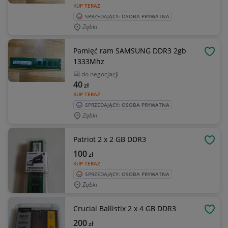
KUP TERAZ
SPRZEDAJĄCY: OSOBA PRYWATNA
Ząbki
Pamięć ram SAMSUNG DDR3 2gb
OBSE
1333Mhz
do negocjacji
40
zł
KUP TERAZ
SPRZEDAJĄCY: OSOBA PRYWATNA
Ząbki
Patriot 2 x 2 GB DDR3
OBSE
100
zł
KUP TERAZ
SPRZEDAJĄCY: OSOBA PRYWATNA
Ząbki
Crucial Ballistix 2 x 4 GB DDR3
OBSE
200
zł