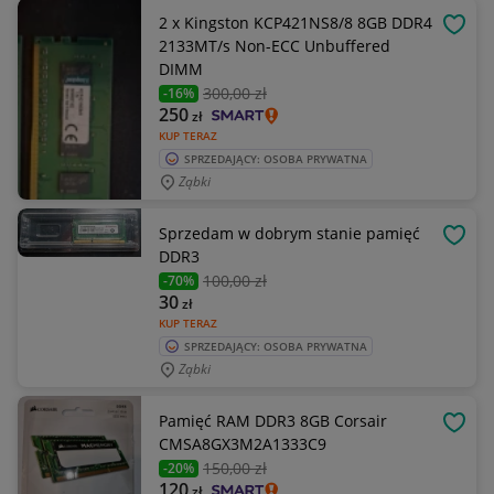
2 x Kingston KCP421NS8/8 8GB DDR4
OBSE
2133MT/s Non-ECC Unbuffered
DIMM
300
,00 zł
-16%
250
zł
KUP TERAZ
SPRZEDAJĄCY: OSOBA PRYWATNA
Ząbki
Sprzedam w dobrym stanie pamięć
OBSE
DDR3
100
,00 zł
-70%
30
zł
KUP TERAZ
SPRZEDAJĄCY: OSOBA PRYWATNA
Ząbki
Pamięć RAM DDR3 8GB Corsair
OBSE
CMSA8GX3M2A1333C9
150
,00 zł
-20%
120
zł