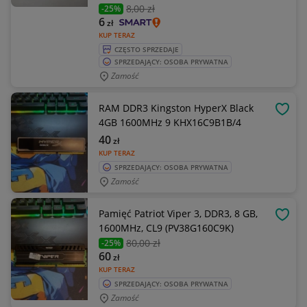
8
,00 zł
-25%
6
zł
KUP TERAZ
CZĘSTO SPRZEDAJE
SPRZEDAJĄCY: OSOBA PRYWATNA
Zamość
RAM DDR3 Kingston HyperX Black
OBSE
4GB 1600MHz 9 KHX16C9B1B/4
40
zł
KUP TERAZ
SPRZEDAJĄCY: OSOBA PRYWATNA
Zamość
Pamięć Patriot Viper 3, DDR3, 8 GB,
OBSE
1600MHz, CL9 (PV38G160C9K)
80
,00 zł
-25%
60
zł
KUP TERAZ
SPRZEDAJĄCY: OSOBA PRYWATNA
Zamość