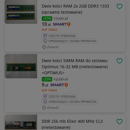
Dwie kości RAM 2x 2GB DDR3 1333
OBSE
(sprawne testowane)
19
,00 zł
-47%
10
zł
KUP TERAZ
CZĘSTO SPRZEDAJE
SPRZEDAJĄCY: OSOBA PRYWATNA
Zamość
Dwie kości SIMM RAM do zestawu
OBSE
Optimus 16-32 MB (nietestowane)
<OPTIMUS>
12
,00 zł
-25%
9
zł
KUP TERAZ
CZĘSTO SPRZEDAJE
SPRZEDAJĄCY: OSOBA PRYWATNA
Zamość
DDR 256 mb Elixir 400 MHz CL3
OBSE
(nietestowane)