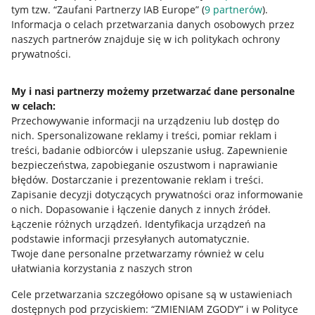
tym tzw. “Zaufani Partnerzy IAB Europe” (
9
partnerów
).
Przydatne informacje
Informacja o celach przetwarzania danych osobowych przez
naszych partnerów znajduje się w ich politykach ochrony
prywatności.
Jak to działa
Napisz do nas
My i nasi partnerzy możemy przetwarzać dane personalne
w celach:
Allegro Gadane dla sprzedających
Przechowywanie informacji na urządzeniu lub dostęp do
Allegro Gadane dla kupujących
nich
.
Spersonalizowane reklamy i treści, pomiar reklam i
treści, badanie odbiorców i ulepszanie usług
.
Zapewnienie
Mapa miejscowości
bezpieczeństwa, zapobieganie oszustwom i naprawianie
błędów
.
Dostarczanie i prezentowanie reklam i treści
.
Informacje prawne
Zapisanie decyzji dotyczących prywatności oraz informowanie
o nich
.
Dopasowanie i łączenie danych z innych źródeł
.
Regulamin
Łączenie różnych urządzeń
.
Identyfikacja urządzeń na
podstawie informacji przesyłanych automatycznie
.
Polityka plików "cookies"
Twoje dane personalne przetwarzamy również w celu
ułatwiania korzystania z naszych stron
Ustawienia plików "cookies"
Cele przetwarzania szczegółowo opisane są w ustawieniach
Udostępnianie lokalizacji
dostępnych pod przyciskiem: “ZMIENIAM ZGODY” i w Polityce