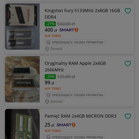
Kingston Fury 5133MHz 2x8GB 16GB
OBSE
DDR4
550
,00 zł
-27%
400
zł
KUP TERAZ
SPRZEDAJĄCY: OSOBA PRYWATNA
Zamość
Oryginalny RAM Apple 2x4GB
OBSE
2666MHz
125
,00 zł
-20%
99
zł
KUP TERAZ
SPRZEDAJĄCY: OSOBA PRYWATNA
Zamość
Pamięć RAM 2x4GB MICRON DDR3
OBSE
25
zł
KUP TERAZ
SPRZEDAJĄCY: OSOBA PRYWATNA