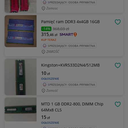
SPRZEDAJĄCY: OSOBA PRYWATNA
Zamosc
Pamięć ram DDR3 4x4GB 16GB
OBSE
368
,03 zł
-14%
315
,46
zł
KUP TERAZ
SPRZEDAJĄCY: OSOBA PRYWATNA
ZAMOŚĆ
Kingston+KVR533D2N4/512MB
OBSE
10
zł
OGŁOSZENIE
SPRZEDAJĄCY: OSOBA PRYWATNA
Zamość
MTD 1 GB DDR2-800, DIMM Chip
OBSE
64Mx8 CL5
15
zł
OGŁOSZENIE