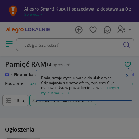
Allegro Smart! Kupuj i sprzedawaj z dostawą za 0 zł
Sprawdź »
Otwórz menu z kategoriami
szukaj
Pamięć RAM
14
ogłoszeń
POL
kalnie
Elektronika
Komputery
Podzespoły komputerowe
Pamięć RAM
Zamkn
Dodaj swoje wyszukiwania do ulubionych.
Gdy pojawią się nowe oferty, wyślemy Ci je
Podobne:
pamięć ram
pamięć ram ddr5
pamięć ram ddr4
mailowo. Ustaw powiadomienia w
ulubionych
wyszukiwaniach
.
Filtruj
Zamość, Lubelskie, +0 km
Ogłoszenia