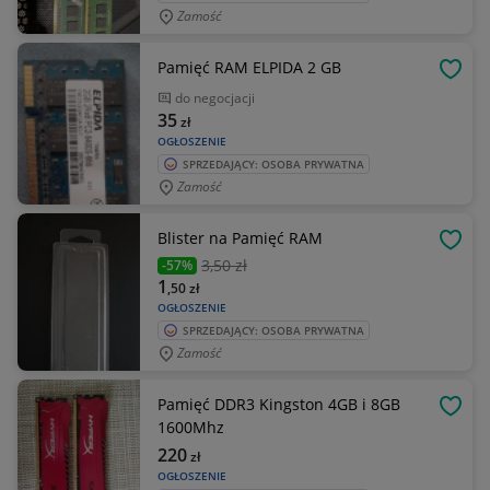
Zamość
Pamięć RAM ELPIDA 2 GB
OBSE
do negocjacji
35
zł
OGŁOSZENIE
SPRZEDAJĄCY: OSOBA PRYWATNA
Zamość
Blister na Pamięć RAM
OBSE
3
,50 zł
-57%
1
,50
zł
OGŁOSZENIE
SPRZEDAJĄCY: OSOBA PRYWATNA
Zamość
Pamięć DDR3 Kingston 4GB i 8GB
OBSE
1600Mhz
220
zł
OGŁOSZENIE