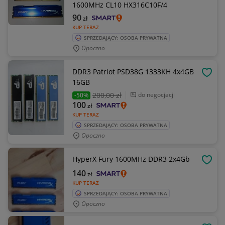
1600MHz CL10 HX316C10F/4
90
zł
KUP TERAZ
SPRZEDAJĄCY: OSOBA PRYWATNA
Opoczno
DDR3 Patriot PSD38G 1333KH 4x4GB
OBSE
16GB
200
,00 zł
do negocjacji
-50%
100
zł
KUP TERAZ
SPRZEDAJĄCY: OSOBA PRYWATNA
Opoczno
HyperX Fury 1600MHz DDR3 2x4Gb
OBSE
140
zł
KUP TERAZ
SPRZEDAJĄCY: OSOBA PRYWATNA
Opoczno