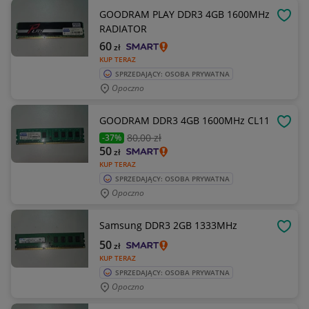
GOODRAM PLAY DDR3 4GB 1600MHz
OBSE
RADIATOR
60
zł
KUP TERAZ
SPRZEDAJĄCY: OSOBA PRYWATNA
Opoczno
GOODRAM DDR3 4GB 1600MHz CL11
OBSE
80
,00 zł
-37%
50
zł
KUP TERAZ
SPRZEDAJĄCY: OSOBA PRYWATNA
Opoczno
Samsung DDR3 2GB 1333MHz
OBSE
50
zł
KUP TERAZ
SPRZEDAJĄCY: OSOBA PRYWATNA
Opoczno