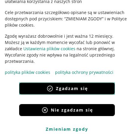
ułatwiania korzystania z naszych stron
Ustawienia plików "cookies"
Cele przetwarzania szczegółowo opisane są w ustawieniach
Udostępnianie lokalizacji
dostępnych pod przyciskiem: “ZMIENIAM ZGODY” i w Polityce
Informacje dla Aktu o Usługach Cyfrowych
plików cookies.
Zgodę wyrażasz dobrowolnie i jest ważna 12 miesięcy.
Pobierz aplikację
Możesz ją w każdym momencie wycofać lub ponowić w
zakładce
Ustawienia plików cookies
na stronie głównej.
Wycofanie zgody nie wpływa na legalność uprzedniego
przetwarzania.
polityka plików cookies
polityka ochrony prywatności
Zgadzam się
Nie zgadzam się
Korzystanie z serwisu oznacza akceptację
regulaminu
.
Zmieniam zgody