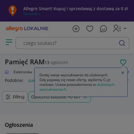
Allegro Smart! Kupuj i sprzedawaj z dostawą za 0 zł
Sprawdź »
Otwórz menu z kategoriami
szukaj
Pamięć RAM
13
ogłoszeń
POL
kalnie
Elektronika
Komputery
Podzespoły komputerowe
Pamięć RAM
Zamkn
Dodaj swoje wyszukiwania do ulubionych.
Gdy pojawią się nowe oferty, wyślemy Ci je
Podobne:
pamięć ram
pamięć ram ddr5
pamięć ram ddr4
mailowo. Ustaw powiadomienia w
ulubionych
wyszukiwaniach
.
Filtruj
Opoczno, Łódzkie, +0 km
Ogłoszenia