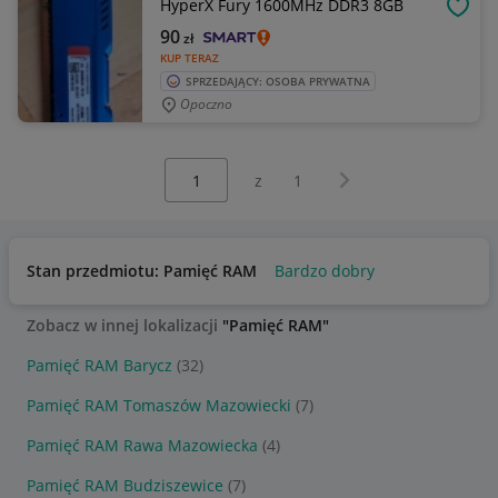
HyperX Fury 1600MHz DDR3 8GB
OBSE
90
zł
KUP TERAZ
SPRZEDAJĄCY: OSOBA PRYWATNA
Opoczno
Wybierz stronę:
Następna strona
z
1
Stan przedmiotu: Pamięć RAM
Bardzo dobry
Zobacz w innej lokalizacji
"Pamięć RAM"
Pamięć RAM Barycz
(32)
Pamięć RAM Tomaszów Mazowiecki
(7)
Pamięć RAM Rawa Mazowiecka
(4)
Pamięć RAM Budziszewice
(7)