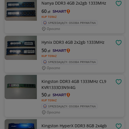
Nanya DDR3 4GB 2x2gb 1333MHz
OBSE
60
zł
KUP TERAZ
SPRZEDAJĄCY: OSOBA PRYWATNA
Opoczno
Hynix DDR3 4GB 2x2gb 1333MHz
OBSE
50
zł
KUP TERAZ
SPRZEDAJĄCY: OSOBA PRYWATNA
Opoczno
Kingston DDR3 4GB 1333MHz CL9
OBSE
KVR1333D3N9/4G
50
zł
KUP TERAZ
SPRZEDAJĄCY: OSOBA PRYWATNA
Opoczno
Kingston HyperX DDR3 8GB 2x4gb
OBSE