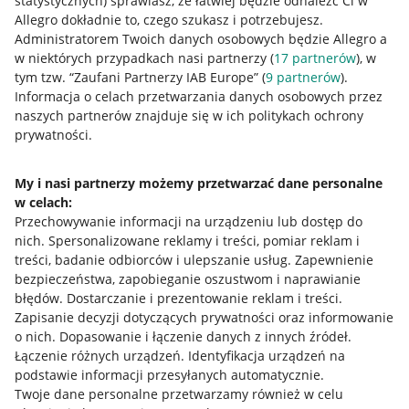
statystycznych) sprawiasz, że łatwiej będzie odnaleźć Ci w
Allegro dokładnie to, czego szukasz i potrzebujesz.
Administratorem Twoich danych osobowych będzie Allegro a
w niektórych przypadkach nasi partnerzy (
17
partnerów
), w
tym tzw. “Zaufani Partnerzy IAB Europe” (
9
partnerów
).
Przydatne informacje
Informacja o celach przetwarzania danych osobowych przez
naszych partnerów znajduje się w ich politykach ochrony
prywatności.
Jak to działa
Napisz do nas
My i nasi partnerzy możemy przetwarzać dane personalne
w celach:
Allegro Gadane dla sprzedających
Przechowywanie informacji na urządzeniu lub dostęp do
Allegro Gadane dla kupujących
nich
.
Spersonalizowane reklamy i treści, pomiar reklam i
treści, badanie odbiorców i ulepszanie usług
.
Zapewnienie
Mapa miejscowości
bezpieczeństwa, zapobieganie oszustwom i naprawianie
błędów
.
Dostarczanie i prezentowanie reklam i treści
.
Informacje prawne
Zapisanie decyzji dotyczących prywatności oraz informowanie
o nich
.
Dopasowanie i łączenie danych z innych źródeł
.
Regulamin
Łączenie różnych urządzeń
.
Identyfikacja urządzeń na
podstawie informacji przesyłanych automatycznie
.
Polityka plików "cookies"
Twoje dane personalne przetwarzamy również w celu