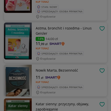
KUP TERAZ
STAN: NOWY
SPRZEDAJĄCY: OSOBA PRYWATNA
Krapkowice
Astma, bronchit i rozedma - Linus
OBSE
Geisler
14
,00 zł
-14%
11
,99
zł
KUP TERAZ
SPRZEDAJĄCY: OSOBA PRYWATNA
Krapkowice
Nowik Marta, Bezsenność
OBSE
11
zł
KUP TERAZ
SPRZEDAJĄCY: OSOBA PRYWATNA
Krapkowice
Katar sienny: przyczyny, objawy,
OBSE
zapobieganie