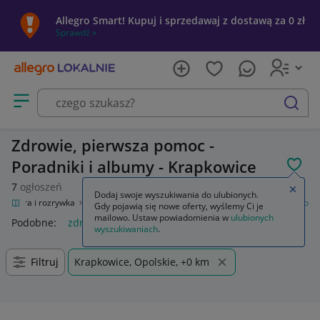
Allegro Smart! Kupuj i sprzedawaj z dostawą za 0 zł
Sprawdź »
Otwórz menu z kategoriami
szukaj
Zdrowie, pierwsza pomoc -
Poradniki i albumy - Krapkowice
POL
7
ogłoszeń
Zamkn
Dodaj swoje wyszukiwania do ulubionych.
Kultura i rozrywka
Książki
Poradniki i albumy
Zdrowie, pierwsza pomoc
Gdy pojawią się nowe oferty, wyślemy Ci je
mailowo. Ustaw powiadomienia w
ulubionych
Podobne:
zdrowie pierwsza pomoc
wyszukiwaniach
.
Filtruj
Krapkowice, Opolskie, +0 km