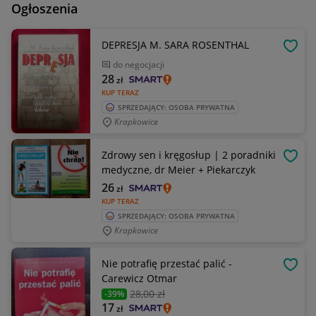
Ogłoszenia
DEPRESJA M. SARA ROSENTHAL
OBSE
do negocjacji
28
zł
KUP TERAZ
SPRZEDAJĄCY: OSOBA PRYWATNA
Krapkowice
Zdrowy sen i kręgosłup | 2 poradniki
OBSE
medyczne, dr Meier + Piekarczyk
26
zł
KUP TERAZ
SPRZEDAJĄCY: OSOBA PRYWATNA
Krapkowice
Nie potrafię przestać palić -
OBSE
Carewicz Otmar
28
,00 zł
-39%
17
zł