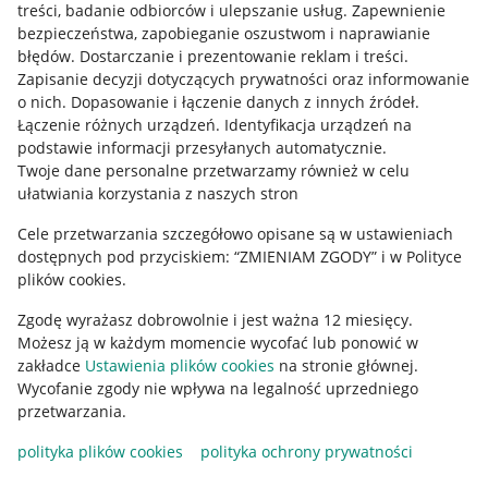
treści, badanie odbiorców i ulepszanie usług
.
Zapewnienie
Mapa miejscowości
bezpieczeństwa, zapobieganie oszustwom i naprawianie
błędów
.
Dostarczanie i prezentowanie reklam i treści
.
Informacje prawne
Zapisanie decyzji dotyczących prywatności oraz informowanie
o nich
.
Dopasowanie i łączenie danych z innych źródeł
.
Regulamin
Łączenie różnych urządzeń
.
Identyfikacja urządzeń na
podstawie informacji przesyłanych automatycznie
.
Polityka plików "cookies"
Twoje dane personalne przetwarzamy również w celu
ułatwiania korzystania z naszych stron
Ustawienia plików "cookies"
Cele przetwarzania szczegółowo opisane są w ustawieniach
Udostępnianie lokalizacji
dostępnych pod przyciskiem: “ZMIENIAM ZGODY” i w Polityce
Informacje dla Aktu o Usługach Cyfrowych
plików cookies.
Zgodę wyrażasz dobrowolnie i jest ważna 12 miesięcy.
Pobierz aplikację
Możesz ją w każdym momencie wycofać lub ponowić w
zakładce
Ustawienia plików cookies
na stronie głównej.
Wycofanie zgody nie wpływa na legalność uprzedniego
przetwarzania.
polityka plików cookies
polityka ochrony prywatności