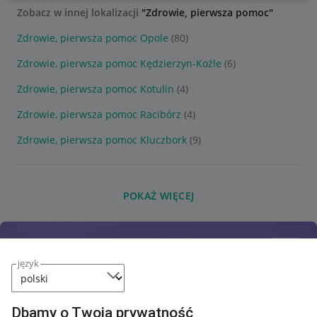
Zobacz w innej lokalizacji
"Zdrowie, pierwsza pomoc"
Zdrowie, pierwsza pomoc Opole
(80)
Zdrowie, pierwsza pomoc Kędzierzyn-Koźle
(6)
Zdrowie, pierwsza pomoc Kotulin
(4)
Zdrowie, pierwsza pomoc Racibórz
(4)
Zdrowie, pierwsza pomoc Kluczbork
(9)
POKAŻ WIĘCEJ
język
Dbamy o Twoją prywatność