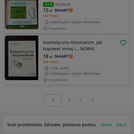
19
,00 zł
-21%
15
zł
KUP TERAZ
SPRZEDAJĄCY: OSOBA PRYWATNA
Krapkowice
Kosmetyczny minimalizm. Jak
OBSE
kupować mniej i… NOWA!
18
zł
KUP TERAZ
STAN: NOWY
SPRZEDAJĄCY: OSOBA PRYWATNA
Krapkowice
Wybierz stronę:
Następna strona
z
1
Stan przedmiotu: Zdrowie, pierwsza pomoc
Nowy
Bardzo 