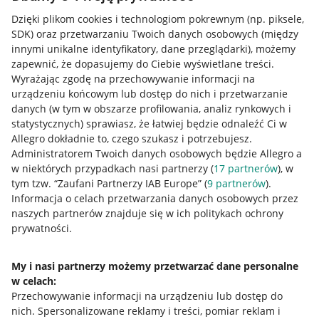
Dzięki plikom cookies i technologiom pokrewnym
(np. piksele,
SDK)
oraz przetwarzaniu Twoich danych osobowych
(między
innymi unikalne identyfikatory, dane przeglądarki)
, możemy
zapewnić, że dopasujemy do Ciebie wyświetlane treści.
Wyrażając zgodę na przechowywanie informacji na
urządzeniu końcowym lub dostęp do nich i przetwarzanie
danych (w tym w obszarze profilowania, analiz rynkowych i
statystycznych) sprawiasz, że łatwiej będzie odnaleźć Ci w
Allegro dokładnie to, czego szukasz i potrzebujesz.
Administratorem Twoich danych osobowych będzie Allegro a
w niektórych przypadkach nasi partnerzy (
17
partnerów
), w
tym tzw. “Zaufani Partnerzy IAB Europe” (
9
partnerów
).
Przydatne informacje
Informacja o celach przetwarzania danych osobowych przez
naszych partnerów znajduje się w ich politykach ochrony
prywatności.
Jak to działa
Napisz do nas
My i nasi partnerzy możemy przetwarzać dane personalne
w celach:
Allegro Gadane dla sprzedających
Przechowywanie informacji na urządzeniu lub dostęp do
Allegro Gadane dla kupujących
nich
.
Spersonalizowane reklamy i treści, pomiar reklam i