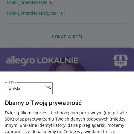
kolekcjonerskie Dyle
(6)
kolekcjonerskie Niebylec
(10)
POKAŻ WIĘCEJ
język
Dbamy o Twoją prywatność
Dzięki plikom cookies i technologiom pokrewnym
(np. piksele,
SDK)
oraz przetwarzaniu Twoich danych osobowych
(między
innymi unikalne identyfikatory, dane przeglądarki)
, możemy
zapewnić, że dopasujemy do Ciebie wyświetlane treści.