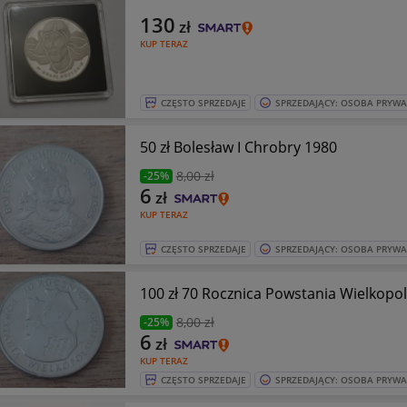
130
zł
KUP TERAZ
CZĘSTO SPRZEDAJE
SPRZEDAJĄCY: OSOBA PRYW
50 zł Bolesław I Chrobry 1980
8
,00 zł
-25%
6
zł
KUP TERAZ
CZĘSTO SPRZEDAJE
SPRZEDAJĄCY: OSOBA PRYW
100 zł 70 Rocznica Powstania Wielkopo
8
,00 zł
-25%
6
zł
KUP TERAZ
CZĘSTO SPRZEDAJE
SPRZEDAJĄCY: OSOBA PRYW