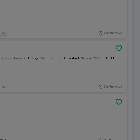
Wejherowo
ATNA
OBSERWU
 jednostkowym:
0.1 kg
Materiał:
miedzionikiel
Nazwa:
100 zł 1990
Wejherowo
ATNA
OBSERWU