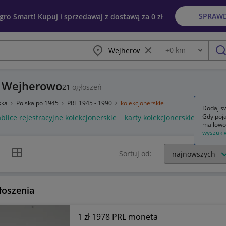
SPRAW
egro Smart! Kupuj i sprzedawaj z dostawą za 0 zł
Miasto
Wyczyść frazę
+
0
km
Odległość
szu
- Wejherowo
21
ogłoszeń
ska
Polska po 1945
PRL 1945 - 1990
kolekcjonerskie
Dodaj sw
Gdy poja
ablice rejestracyjne kolekcjonerskie
karty kolekcjonerskie
kolekc
mailowo
wyszuki
k listy
Widok siatki
Sortuj od:
łoszenia
1 zł 1978 PRL moneta