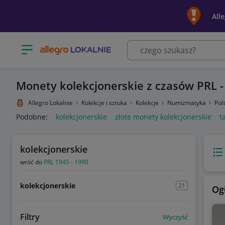
All
Otwórz menu z kategoriami
Monety kolekcjonerskie z czasów PRL 
Allegro Lokalnie
Kolekcje i sztuka
Kolekcje
Numizmatyka
Pol
Podobne:
kolekcjonerskie
złote monety kolekcjonerskie
t
kolekcjonerskie
Wido
wróć do
PRL 1945 - 1990
kolekcjonerskie
21
Og
Filtry
Wyczyść