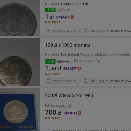
Nominał:
1 złoty
Rok:
1978
2
,00 zł
-50%
1
zł
KUP TERAZ
CZĘSTO SPRZEDAJE
SPRZEDAJĄCY: OSOBA PRYW
100 zł z 1990 moneta
Nominał:
100 złotych
Waga produktu z opakowaniem
3
,00 zł
do negocjacji
-50%
1
,50
zł
KUP TERAZ
CZĘSTO SPRZEDAJE
SPRZEDAJĄCY: OSOBA PRYW
500 zł Wiewiórka 1985
do negocjacji
700
zł
KUP TERAZ