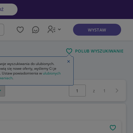
DŹ
WYSTAW
kaj
POLUB WYSZUKIWANIE
Zamknij wskazówkę
oje wyszukiwania do ulubionych.
wią się nowe oferty, wyślemy Ci je
jonerskie nbp
. Ustaw powiadomienia w
ulubionych
waniach
.
Wybierz stronę:
Następna 
z
1
OBSERWU