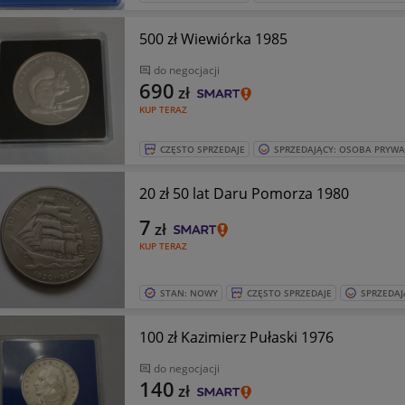
500 zł Wiewiórka 1985
do negocjacji
690
zł
KUP TERAZ
CZĘSTO SPRZEDAJE
SPRZEDAJĄCY: OSOBA PRYW
20 zł 50 lat Daru Pomorza 1980
7
zł
KUP TERAZ
STAN: NOWY
CZĘSTO SPRZEDAJE
SPRZEDAJ
100 zł Kazimierz Pułaski 1976
do negocjacji
140
zł