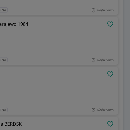
Wejherowo
ATNA
Sarajewo 1984
OBSERWU
Wejherowo
ATNA
OBSERWU
Wejherowo
ATNA
zna BERDSK
OBSERWU