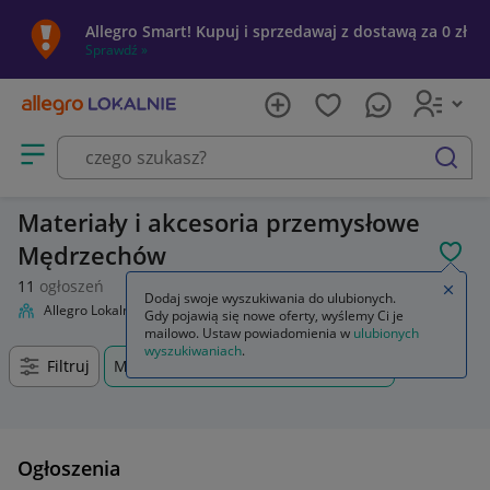
Allegro Smart! Kupuj i sprzedawaj z dostawą za 0 zł
Sprawdź »
Otwórz menu z kategoriami
szukaj
Materiały i akcesoria przemysłowe
Mędrzechów
POL
11
ogłoszeń
Zamkn
Dodaj swoje wyszukiwania do ulubionych.
Allegro Lokalnie
Firma i usługi
Przemysł
Materiały i akcesoria
Gdy pojawią się nowe oferty, wyślemy Ci je
mailowo. Ustaw powiadomienia w
ulubionych
wyszukiwaniach
.
Filtruj
Mędrzechów, Małopolskie, +0 km
Ogłoszenia