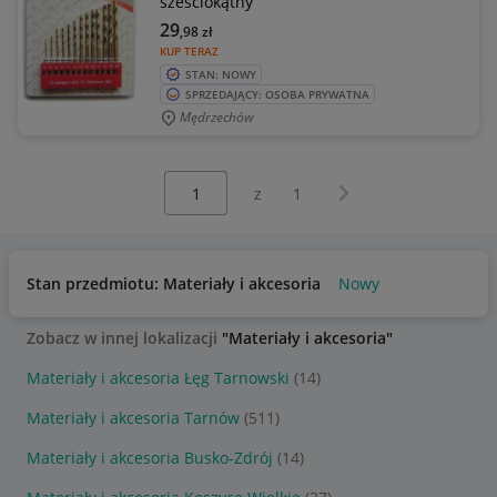
sześciokątny
29
,98
zł
KUP TERAZ
STAN: NOWY
SPRZEDAJĄCY: OSOBA PRYWATNA
Mędrzechów
Wybierz stronę:
Następna strona
z
1
Stan przedmiotu: Materiały i akcesoria
Nowy
Zobacz w innej lokalizacji
"Materiały i akcesoria"
Materiały i akcesoria Łęg Tarnowski
(14)
Materiały i akcesoria Tarnów
(511)
Materiały i akcesoria Busko-Zdrój
(14)