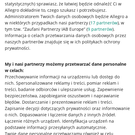
statystycznych) sprawiasz, że łatwiej będzie odnaleźć Ci w
Allegro dokładnie to, czego szukasz i potrzebujesz.
Administratorem Twoich danych osobowych będzie Allegro a
w niektórych przypadkach nasi partnerzy (
17
partnerów
), w
tym tzw. “Zaufani Partnerzy IAB Europe” (
9
partnerów
).
Przydatne informacje
Informacja o celach przetwarzania danych osobowych przez
naszych partnerów znajduje się w ich politykach ochrony
prywatności.
Jak to działa
Napisz do nas
My i nasi partnerzy możemy przetwarzać dane personalne
w celach:
Allegro Gadane dla sprzedających
Przechowywanie informacji na urządzeniu lub dostęp do
Allegro Gadane dla kupujących
nich
.
Spersonalizowane reklamy i treści, pomiar reklam i
treści, badanie odbiorców i ulepszanie usług
.
Zapewnienie
Mapa miejscowości
bezpieczeństwa, zapobieganie oszustwom i naprawianie
błędów
.
Dostarczanie i prezentowanie reklam i treści
.
Informacje prawne
Zapisanie decyzji dotyczących prywatności oraz informowanie
o nich
.
Dopasowanie i łączenie danych z innych źródeł
.
Regulamin
Łączenie różnych urządzeń
.
Identyfikacja urządzeń na
podstawie informacji przesyłanych automatycznie
.
Polityka plików "cookies"
Twoje dane personalne przetwarzamy również w celu