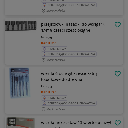
SPRZEDAJĄCY: OSOBA PRYWATNA
Mędrzechów
przejściówki nasadki do wkrętarki
OBSE
1/4'' 8 części sześciokątne
9
,98
zł
KUP TERAZ
STAN: NOWY
SPRZEDAJĄCY: OSOBA PRYWATNA
Mędrzechów
wiertła 6 uchwyt sześciokątny
OBSE
łopatkowe do drewna
9
,98
zł
KUP TERAZ
STAN: NOWY
SPRZEDAJĄCY: OSOBA PRYWATNA
Mędrzechów
wiertła hex zestaw 13 wierteł uchwyt
OBSE