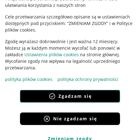
ułatwiania korzystania z naszych stron
Ustawienia plików "cookies"
Cele przetwarzania szczegółowo opisane są w ustawieniach
Udostępnianie lokalizacji
dostępnych pod przyciskiem: “ZMIENIAM ZGODY” i w Polityce
Informacje dla Aktu o Usługach Cyfrowych
plików cookies.
Zgodę wyrażasz dobrowolnie i jest ważna 12 miesięcy.
Pobierz aplikację
Możesz ją w każdym momencie wycofać lub ponowić w
zakładce
Ustawienia plików cookies
na stronie głównej.
Wycofanie zgody nie wpływa na legalność uprzedniego
przetwarzania.
polityka plików cookies
polityka ochrony prywatności
Zgadzam się
Nie zgadzam się
Korzystanie z serwisu oznacza akceptację
regulaminu
.
Zmieniam zgody