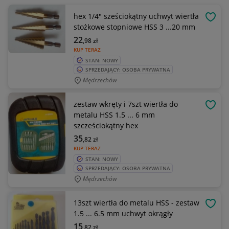
hex 1/4" sześciokątny uchwyt wiertła
OBSE
stożkowe stopniowe HSS 3 ...20 mm
22
,98
zł
KUP TERAZ
STAN: NOWY
SPRZEDAJĄCY: OSOBA PRYWATNA
Mędrzechów
zestaw wkręty i 7szt wiertła do
OBSE
metalu HSS 1.5 ... 6 mm
szcześciokątny hex
35
,82
zł
KUP TERAZ
STAN: NOWY
SPRZEDAJĄCY: OSOBA PRYWATNA
Mędrzechów
13szt wiertła do metalu HSS - zestaw
OBSE
1.5 ... 6.5 mm uchwyt okrągły
15
,82
zł