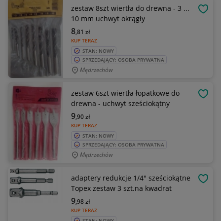
zestaw 8szt wiertła do drewna - 3 ...
OBSE
10 mm uchwyt okrągły
8
,81
zł
KUP TERAZ
STAN: NOWY
SPRZEDAJĄCY: OSOBA PRYWATNA
Mędrzechów
zestaw 6szt wiertła łopatkowe do
OBSE
drewna - uchwyt sześciokątny
9
,90
zł
KUP TERAZ
STAN: NOWY
SPRZEDAJĄCY: OSOBA PRYWATNA
Mędrzechów
adaptery redukcje 1/4" sześciokątne
OBSE
Topex zestaw 3 szt.na kwadrat
9
,98
zł
KUP TERAZ
STAN: NOWY