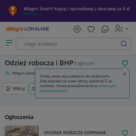
Allegro Smart! Kupuj i sprzedawaj z dostawą za 0 zł
Sprawdź »
Otwórz menu z kategoriami
szukaj
Odzież robocza i BHP
7
ogłoszeń
POL
Allegro Lokalnie
Firma i usługi
Przemysł
Odzież robocza i BHP
Zamkn
Dodaj swoje wyszukiwania do ulubionych.
Gdy pojawią się nowe oferty, wyślemy Ci je
mailowo. Ustaw powiadomienia w
ulubionych
Filtruj
Domaszczyn, Dolnośląskie, +0 km
wyszukiwaniach
.
Ogłoszenia
SPODNIE ROBOCZE ODPINANE
OBSE