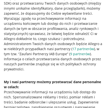
SDK)
oraz przetwarzaniu Twoich danych osobowych
(między
innymi unikalne identyfikatory, dane przeglądarki)
, możemy
zapewnić, że dopasujemy do Ciebie wyświetlane treści.
Wyrażając zgodę na przechowywanie informacji na
urządzeniu końcowym lub dostęp do nich i przetwarzanie
danych (w tym w obszarze profilowania, analiz rynkowych i
statystycznych) sprawiasz, że łatwiej będzie odnaleźć Ci w
Allegro dokładnie to, czego szukasz i potrzebujesz.
Administratorem Twoich danych osobowych będzie Allegro a
w niektórych przypadkach nasi partnerzy (
17
partnerów
), w
tym tzw. “Zaufani Partnerzy IAB Europe” (
9
partnerów
).
Przydatne informacje
Informacja o celach przetwarzania danych osobowych przez
naszych partnerów znajduje się w ich politykach ochrony
prywatności.
Jak to działa
Napisz do nas
My i nasi partnerzy możemy przetwarzać dane personalne
w celach:
Allegro Gadane dla sprzedających
Przechowywanie informacji na urządzeniu lub dostęp do
Allegro Gadane dla kupujących
nich
.
Spersonalizowane reklamy i treści, pomiar reklam i
treści, badanie odbiorców i ulepszanie usług
.
Zapewnienie
Mapa miejscowości
bezpieczeństwa, zapobieganie oszustwom i naprawianie