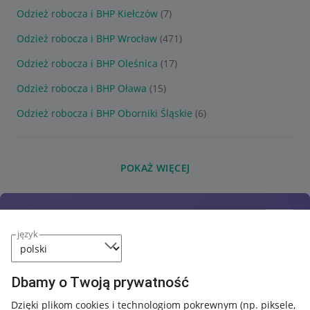
Odzież robocza i BHP Kiełczów
(7)
Odzież robocza i BHP Wrocław
(471)
Odzież robocza i BHP Oleśnica
(17)
Odzież robocza i BHP Oława
(15)
Odzież robocza i BHP Oborniki Śląskie
(6)
POKAŻ WIĘCEJ
język
Dbamy o Twoją prywatność
Dzięki plikom cookies i technologiom pokrewnym
(np. piksele,