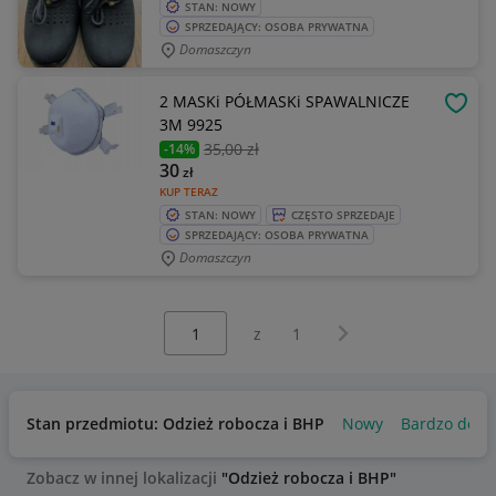
STAN: NOWY
SPRZEDAJĄCY: OSOBA PRYWATNA
Domaszczyn
2 MASKi PÓŁMASKi SPAWALNICZE
OBSE
3M 9925
35
,00 zł
-14%
30
zł
KUP TERAZ
STAN: NOWY
CZĘSTO SPRZEDAJE
SPRZEDAJĄCY: OSOBA PRYWATNA
Domaszczyn
Wybierz stronę:
Następna strona
z
1
Stan przedmiotu: Odzież robocza i BHP
Nowy
Bardzo dobr
Zobacz w innej lokalizacji
"Odzież robocza i BHP"