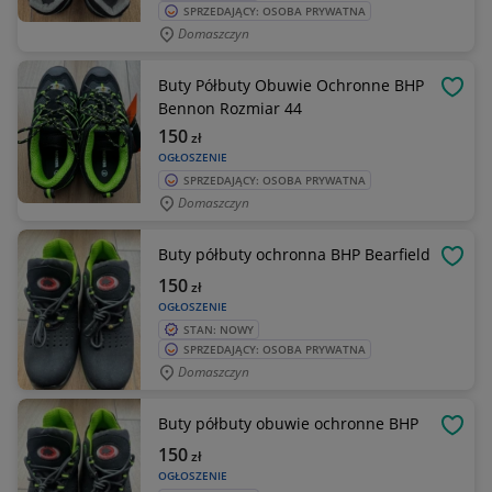
SPRZEDAJĄCY: OSOBA PRYWATNA
Domaszczyn
Buty Półbuty Obuwie Ochronne BHP
OBSE
Bennon Rozmiar 44
150
zł
OGŁOSZENIE
SPRZEDAJĄCY: OSOBA PRYWATNA
Domaszczyn
Buty półbuty ochronna BHP Bearfield
OBSE
150
zł
OGŁOSZENIE
STAN: NOWY
SPRZEDAJĄCY: OSOBA PRYWATNA
Domaszczyn
Buty półbuty obuwie ochronne BHP
OBSE
150
zł
OGŁOSZENIE