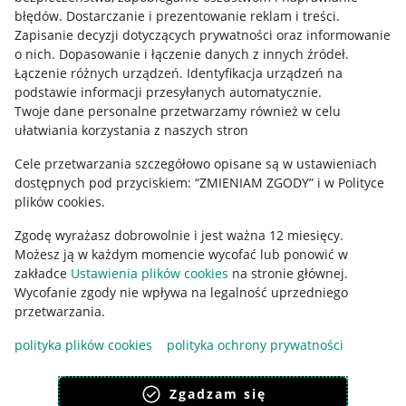
błędów
.
Dostarczanie i prezentowanie reklam i treści
.
Informacje prawne
Zapisanie decyzji dotyczących prywatności oraz informowanie
o nich
.
Dopasowanie i łączenie danych z innych źródeł
.
Regulamin
Łączenie różnych urządzeń
.
Identyfikacja urządzeń na
podstawie informacji przesyłanych automatycznie
.
Polityka plików "cookies"
Twoje dane personalne przetwarzamy również w celu
ułatwiania korzystania z naszych stron
Ustawienia plików "cookies"
Cele przetwarzania szczegółowo opisane są w ustawieniach
Udostępnianie lokalizacji
dostępnych pod przyciskiem: “ZMIENIAM ZGODY” i w Polityce
Informacje dla Aktu o Usługach Cyfrowych
plików cookies.
Zgodę wyrażasz dobrowolnie i jest ważna 12 miesięcy.
Pobierz aplikację
Możesz ją w każdym momencie wycofać lub ponowić w
zakładce
Ustawienia plików cookies
na stronie głównej.
Wycofanie zgody nie wpływa na legalność uprzedniego
przetwarzania.
polityka plików cookies
polityka ochrony prywatności
Zgadzam się