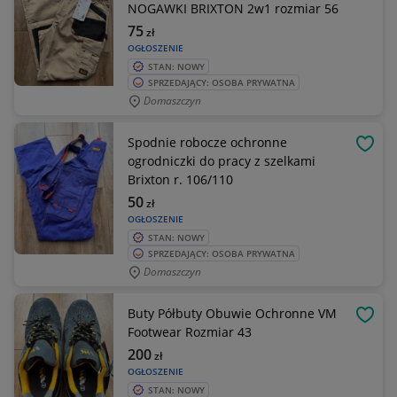
NOGAWKI BRIXTON 2w1 rozmiar 56
75
zł
OGŁOSZENIE
STAN: NOWY
SPRZEDAJĄCY: OSOBA PRYWATNA
Domaszczyn
Spodnie robocze ochronne
OBSE
ogrodniczki do pracy z szelkami
Brixton r. 106/110
50
zł
OGŁOSZENIE
STAN: NOWY
SPRZEDAJĄCY: OSOBA PRYWATNA
Domaszczyn
Buty Półbuty Obuwie Ochronne VM
OBSE
Footwear Rozmiar 43
200
zł
OGŁOSZENIE
STAN: NOWY