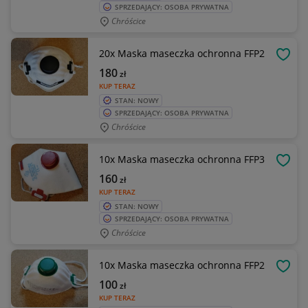
SPRZEDAJĄCY: OSOBA PRYWATNA
Chróścice
20x Maska maseczka ochronna FFP2
OBSE
180
zł
KUP TERAZ
STAN: NOWY
SPRZEDAJĄCY: OSOBA PRYWATNA
Chróścice
10x Maska maseczka ochronna FFP3
OBSE
160
zł
KUP TERAZ
STAN: NOWY
SPRZEDAJĄCY: OSOBA PRYWATNA
Chróścice
10x Maska maseczka ochronna FFP2
OBSE
100
zł
KUP TERAZ