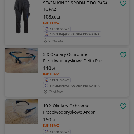
SEVEN KINGS SPODNIE DO PASA
OBSE
TOPAZ
108
,66
zł
KUP TERAZ
STAN: NOWY
SPRZEDAJĄCY: OSOBA PRYWATNA
Chróścice
5 X Okulary Ochronne
OBSE
Przeciwodpryskowe Delta Plus
110
zł
KUP TERAZ
STAN: NOWY
SPRZEDAJĄCY: OSOBA PRYWATNA
Chróścice
10 X Okulary Ochronne
OBSE
Przeciwodpryskowe Ardon
150
zł
KUP TERAZ
STAN: NOWY