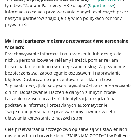
tym tzw. “Zaufani Partnerzy IAB Europe” (
9
partnerów
).
Przydatne informacje
Informacja o celach przetwarzania danych osobowych przez
naszych partnerów znajduje się w ich politykach ochrony
prywatności.
Jak to działa
Napisz do nas
My i nasi partnerzy możemy przetwarzać dane personalne
w celach:
Allegro Gadane dla sprzedających
Przechowywanie informacji na urządzeniu lub dostęp do
Allegro Gadane dla kupujących
nich
.
Spersonalizowane reklamy i treści, pomiar reklam i
treści, badanie odbiorców i ulepszanie usług
.
Zapewnienie
Mapa miejscowości
bezpieczeństwa, zapobieganie oszustwom i naprawianie
błędów
.
Dostarczanie i prezentowanie reklam i treści
.
Informacje prawne
Zapisanie decyzji dotyczących prywatności oraz informowanie
o nich
.
Dopasowanie i łączenie danych z innych źródeł
.
Regulamin
Łączenie różnych urządzeń
.
Identyfikacja urządzeń na
podstawie informacji przesyłanych automatycznie
.
Polityka plików "cookies"
Twoje dane personalne przetwarzamy również w celu
ułatwiania korzystania z naszych stron
Ustawienia plików "cookies"
Cele przetwarzania szczegółowo opisane są w ustawieniach
Udostępnianie lokalizacji
dostępnych pod przyciskiem: “ZMIENIAM ZGODY” i w Polityce