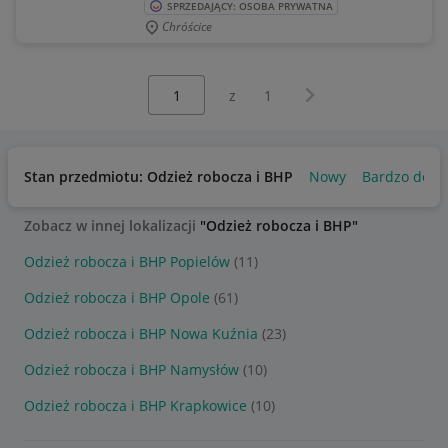
SPRZEDAJĄCY: OSOBA PRYWATNA
Chróścice
Wybierz stronę:
Następna strona
z
1
Stan przedmiotu: Odzież robocza i BHP
Nowy
Bardzo dobr
Zobacz w innej lokalizacji
"Odzież robocza i BHP"
Odzież robocza i BHP Popielów
(11)
Odzież robocza i BHP Opole
(61)
Odzież robocza i BHP Nowa Kuźnia
(23)
Odzież robocza i BHP Namysłów
(10)
Odzież robocza i BHP Krapkowice
(10)