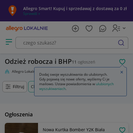
Allegro Smart! Kupuj i sprzedawaj z dostawą za 0 zł
Sprawdź »
Otwórz menu z kategoriami
szukaj
Odzież robocza i BHP
11
ogłoszeń
POL
Allegro Lokalnie
Firma i usługi
Przemysł
Odzież robocza i BHP
Zamkn
Dodaj swoje wyszukiwania do ulubionych.
Gdy pojawią się nowe oferty, wyślemy Ci je
mailowo. Ustaw powiadomienia w
ulubionych
Filtruj
Chróścice, Opolskie, +0 km
wyszukiwaniach
.
Ogłoszenia
Nowa Kurtka Bomber Y2K Biała
OBSE