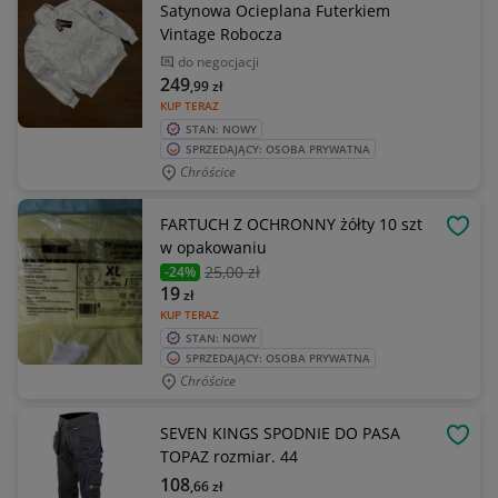
Satynowa Ocieplana Futerkiem
Vintage Robocza
do negocjacji
249
,99
zł
KUP TERAZ
STAN: NOWY
SPRZEDAJĄCY: OSOBA PRYWATNA
Chróścice
FARTUCH Z OCHRONNY żółty 10 szt
OBSE
w opakowaniu
25
,00 zł
-24%
19
zł
KUP TERAZ
STAN: NOWY
SPRZEDAJĄCY: OSOBA PRYWATNA
Chróścice
SEVEN KINGS SPODNIE DO PASA
OBSE
TOPAZ rozmiar. 44
108
,66
zł