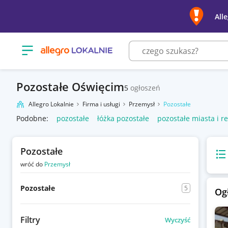
All
Otwórz menu z kategoriami
Pozostałe Oświęcim
5
ogłoszeń
Allegro Lokalnie
Firma i usługi
Przemysł
Pozostałe
Podobne:
pozostałe
łóżka pozostałe
pozostałe miasta i r
Pozostałe
Wido
wróć do
Przemysł
Pozostałe
5
Og
Filtry
Wyczyść