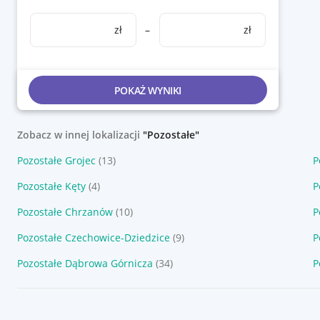
zł
–
zł
POKAŻ WYNIKI
Zobacz w innej lokalizacji
"Pozostałe"
Pozostałe Grojec
(13)
P
Pozostałe Kęty
(4)
P
Pozostałe Chrzanów
(10)
P
Pozostałe Czechowice-Dziedzice
(9)
P
Pozostałe Dąbrowa Górnicza
(34)
P