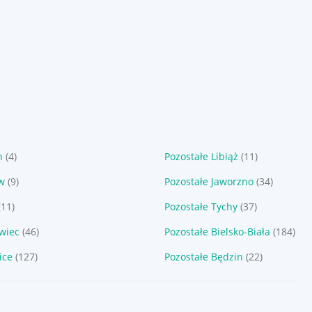
n
(4)
Pozostałe Libiąż
(11)
ów
(9)
Pozostałe Jaworzno
(34)
(11)
Pozostałe Tychy
(37)
wiec
(46)
Pozostałe Bielsko-Biała
(184)
ice
(127)
Pozostałe Będzin
(22)