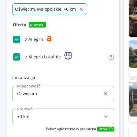
Oświęcim, Małopolskie, +0 km
Oferty
NOWOŚĆ!
z Allegro
z Allegro Lokalnie
5
Lokalizacja
Miejscowość
Promień
Pokaż ogłoszenia w promieniu
NOWOŚĆ!