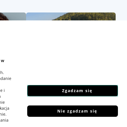
e w
ch
.
adanie
e i
Zgadzam się
h
nie
ikacja
Nie zgadzam się
nie
.
iania