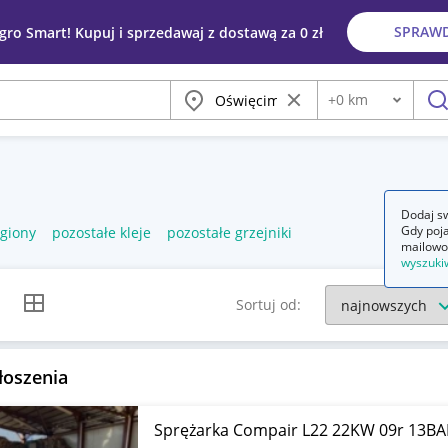
SPRAW
egro Smart! Kupuj i sprzedawaj z dostawą za 0 zł
Miasto
Wyczyść frazę
+
0
km
Odległość
szu
Dodaj sw
Gdy poja
egiony
pozostałe kleje
pozostałe grzejniki
mailowo
wyszuki
k listy
Widok siatki
Sortuj od:
łoszenia
Sprężarka Compair L22 22KW 09r 13BA