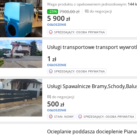
Waga produktu z opakowaniem jednostkowym:
144 
7900
,00 zł
do negocjacji
-25%
5 900
zł
OGŁOSZENIE
SPRZEDAJĄCY: OSOBA PRYWATNA
Usługi transportowe transport wywrot
1
zł
OGŁOSZENIE
SPRZEDAJĄCY: OSOBA PRYWATNA
Usługi Spawalnicze Bramy,Schody,Balu
do negocjacji
500
zł
OGŁOSZENIE
STAN: NOWY
SPRZEDAJĄCY: OSOBA PRYWATNA
Ocieplanie poddasza docieplenie Piana