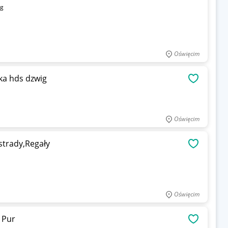
kg
Oświęcim
ka hds dzwig
OBSERWU
Oświęcim
strady,Regały
OBSERWU
Oświęcim
 Pur
OBSERWU