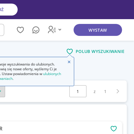
DŹ
WYSTAW
kaj
POLUB WYSZUKIWANIE
Zamknij wskazówkę
oje wyszukiwania do ulubionych.
wią się nowe oferty, wyślemy Ci je
. Ustaw powiadomienia w
ulubionych
waniach
.
Wybierz stronę:
Następna 
z
1
R
OBSERWU