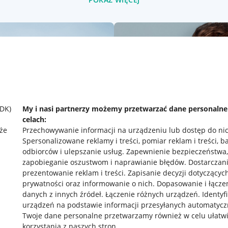
SDK)
My i nasi partnerzy możemy przetwarzać dane personaln
celach:
że
Przechowywanie informacji na urządzeniu lub dostęp do ni
Spersonalizowane reklamy i treści, pomiar reklam i treści, b
odbiorców i ulepszanie usług
.
Zapewnienie bezpieczeństwa,
zapobieganie oszustwom i naprawianie błędów
.
Dostarczani
prezentowanie reklam i treści
.
Zapisanie decyzji dotyczącyc
prywatności oraz informowanie o nich
.
Dopasowanie i łącze
danych z innych źródeł
.
Łączenie różnych urządzeń
.
Identyf
rawne
Pobierz aplikację
urządzeń na podstawie informacji przesyłanych automatycz
Twoje dane personalne przetwarzamy również w celu ułatw
korzystania z naszych stron