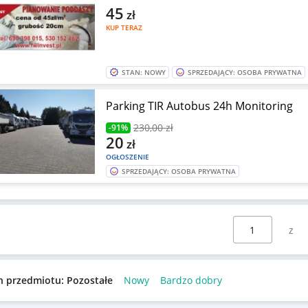
45
zł
KUP TERAZ
STAN: NOWY
SPRZEDAJĄCY: OSOBA PRYWATNA
Parking TIR Autobus 24h Monitoring
230
,00 zł
-91%
20
zł
OGŁOSZENIE
SPRZEDAJĄCY: OSOBA PRYWATNA
Wybierz stronę:
n przedmiotu: Pozostałe
Nowy
Bardzo dobry