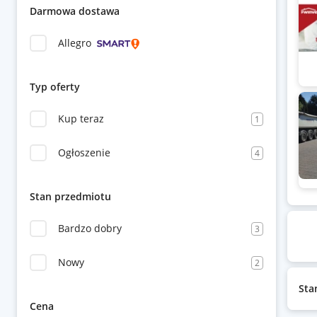
Darmowa dostawa
Allegro
Typ oferty
Kup teraz
1
Ogłoszenie
4
Stan przedmiotu
Bardzo dobry
3
Nowy
2
Sta
Cena