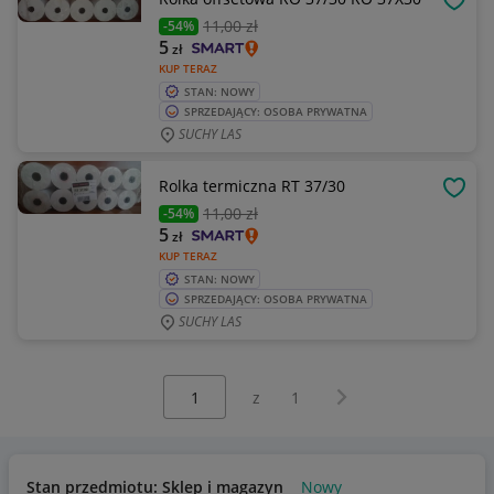
OBSE
11
,00 zł
-54%
5
zł
KUP TERAZ
STAN: NOWY
SPRZEDAJĄCY: OSOBA PRYWATNA
SUCHY LAS
Rolka termiczna RT 37/30
OBSE
11
,00 zł
-54%
5
zł
KUP TERAZ
STAN: NOWY
SPRZEDAJĄCY: OSOBA PRYWATNA
SUCHY LAS
Wybierz stronę:
Następna strona
z
1
Stan przedmiotu: Sklep i magazyn
Nowy