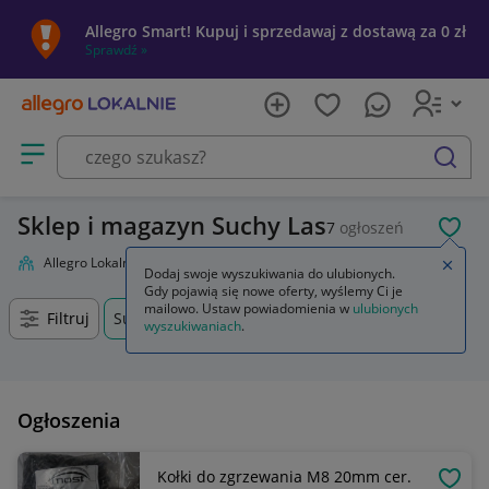
Allegro Smart! Kupuj i sprzedawaj z dostawą za 0 zł
Sprawdź »
Otwórz menu z kategoriami
szukaj
Sklep i magazyn Suchy Las
7
ogłoszeń
POL
Allegro Lokalnie
Firma i usługi
Przemysł
Sklep i magazyn
Zamkn
Dodaj swoje wyszukiwania do ulubionych.
Gdy pojawią się nowe oferty, wyślemy Ci je
mailowo. Ustaw powiadomienia w
ulubionych
Filtruj
Suchy Las, Wielkopolskie, +0 km
wyszukiwaniach
.
Ogłoszenia
Kołki do zgrzewania M8 20mm cer.
OBSE