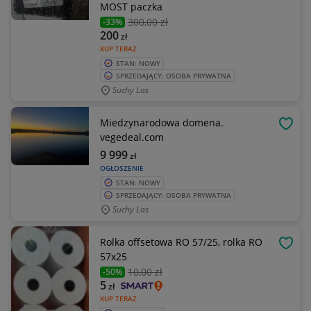
MOST paczka
300
,00 zł
-33%
200
zł
KUP TERAZ
STAN: NOWY
SPRZEDAJĄCY: OSOBA PRYWATNA
Suchy Las
Miedzynarodowa domena.
OBSE
vegedeal.com
9 999
zł
OGŁOSZENIE
STAN: NOWY
SPRZEDAJĄCY: OSOBA PRYWATNA
Suchy Las
Rolka offsetowa RO 57/25, rolka RO
OBSE
57x25
10
,00 zł
-50%
5
zł
KUP TERAZ