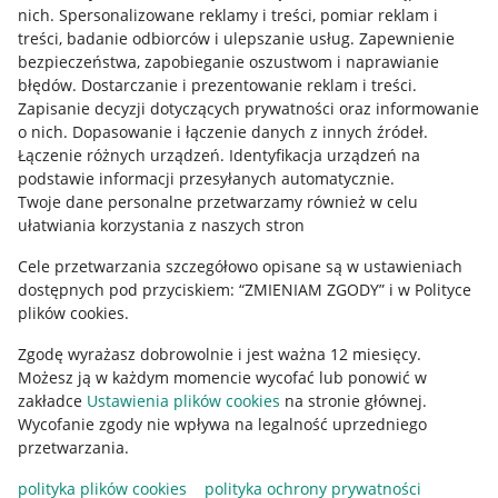
Allegro Gadane dla kupujących
nich
.
Spersonalizowane reklamy i treści, pomiar reklam i
treści, badanie odbiorców i ulepszanie usług
.
Zapewnienie
Mapa miejscowości
bezpieczeństwa, zapobieganie oszustwom i naprawianie
błędów
.
Dostarczanie i prezentowanie reklam i treści
.
Informacje prawne
Zapisanie decyzji dotyczących prywatności oraz informowanie
o nich
.
Dopasowanie i łączenie danych z innych źródeł
.
Regulamin
Łączenie różnych urządzeń
.
Identyfikacja urządzeń na
podstawie informacji przesyłanych automatycznie
.
Polityka plików "cookies"
Twoje dane personalne przetwarzamy również w celu
ułatwiania korzystania z naszych stron
Ustawienia plików "cookies"
Cele przetwarzania szczegółowo opisane są w ustawieniach
Udostępnianie lokalizacji
dostępnych pod przyciskiem: “ZMIENIAM ZGODY” i w Polityce
Informacje dla Aktu o Usługach Cyfrowych
plików cookies.
Zgodę wyrażasz dobrowolnie i jest ważna 12 miesięcy.
Pobierz aplikację
Możesz ją w każdym momencie wycofać lub ponowić w
zakładce
Ustawienia plików cookies
na stronie głównej.
Wycofanie zgody nie wpływa na legalność uprzedniego
przetwarzania.
polityka plików cookies
polityka ochrony prywatności