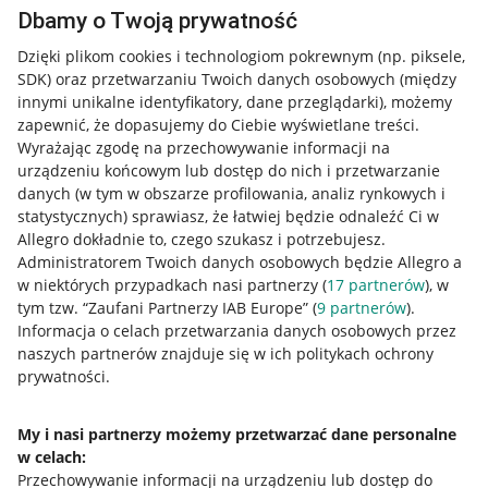
Dbamy o Twoją prywatność
Dzięki plikom cookies i technologiom pokrewnym
(np. piksele,
SDK)
oraz przetwarzaniu Twoich danych osobowych
(między
innymi unikalne identyfikatory, dane przeglądarki)
, możemy
zapewnić, że dopasujemy do Ciebie wyświetlane treści.
Wyrażając zgodę na przechowywanie informacji na
urządzeniu końcowym lub dostęp do nich i przetwarzanie
danych (w tym w obszarze profilowania, analiz rynkowych i
statystycznych) sprawiasz, że łatwiej będzie odnaleźć Ci w
Allegro dokładnie to, czego szukasz i potrzebujesz.
Administratorem Twoich danych osobowych będzie Allegro a
w niektórych przypadkach nasi partnerzy (
17
partnerów
), w
Nawigacja
tym tzw. “Zaufani Partnerzy IAB Europe” (
9
partnerów
).
Przydatne informacje
Informacja o celach przetwarzania danych osobowych przez
naszych partnerów znajduje się w ich politykach ochrony
prywatności.
Jak to działa
Napisz do nas
My i nasi partnerzy możemy przetwarzać dane personalne
w celach:
Allegro Gadane dla sprzedających
Przechowywanie informacji na urządzeniu lub dostęp do