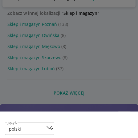
Zobacz w innej lokalizacji
"Sklep i magazyn"
Sklep i magazyn Poznań
(138)
Sklep i magazyn Owińska
(8)
Sklep i magazyn Miękowo
(8)
Sklep i magazyn Skórzewo
(8)
Sklep i magazyn Luboń
(37)
POKAŻ WIĘCEJ
język