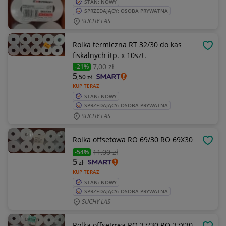
STAN: NOWY
SPRZEDAJĄCY: OSOBA PRYWATNA
SUCHY LAS
Rolka termiczna RT 32/30 do kas
OBSE
fiskalnych itp. x 10szt.
7
,00 zł
-21%
5
,50
zł
KUP TERAZ
STAN: NOWY
SPRZEDAJĄCY: OSOBA PRYWATNA
SUCHY LAS
Rolka offsetowa RO 69/30 RO 69X30
OBSE
11
,00 zł
-54%
5
zł
KUP TERAZ
STAN: NOWY
SPRZEDAJĄCY: OSOBA PRYWATNA
SUCHY LAS
Rolka offsetowa RO 37/30 RO 37X30