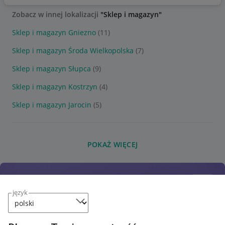
Zobacz w innej lokalizacji
"Sklep i magazyn"
Sklep i magazyn Gniezno
(11)
Sklep i magazyn Środa Wielkopolska
(7)
Sklep i magazyn Słupca
(9)
Sklep i magazyn Kostrzyn
(4)
Sklep i magazyn Jarocin
(5)
POKAŻ WIĘCEJ
język