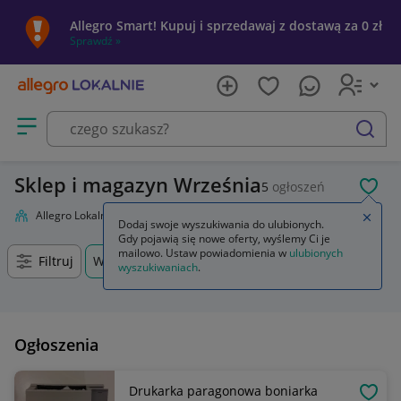
Allegro Smart! Kupuj i sprzedawaj z dostawą za 0 zł
Sprawdź »
Otwórz menu z kategoriami
szukaj
Sklep i magazyn Września
5
ogłoszeń
POL
Allegro Lokalnie
Firma i usługi
Przemysł
Sklep i magazyn
Zamkn
Dodaj swoje wyszukiwania do ulubionych.
Gdy pojawią się nowe oferty, wyślemy Ci je
mailowo. Ustaw powiadomienia w
ulubionych
Filtruj
Września, Wielkopolskie, +0 km
wyszukiwaniach
.
Ogłoszenia
Drukarka paragonowa boniarka
OBSE