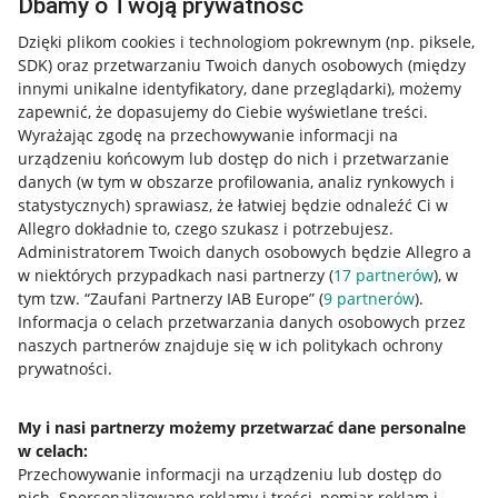
Dbamy o Twoją prywatność
Dzięki plikom cookies i technologiom pokrewnym
(np. piksele,
SDK)
oraz przetwarzaniu Twoich danych osobowych
(między
innymi unikalne identyfikatory, dane przeglądarki)
, możemy
zapewnić, że dopasujemy do Ciebie wyświetlane treści.
Wyrażając zgodę na przechowywanie informacji na
urządzeniu końcowym lub dostęp do nich i przetwarzanie
danych (w tym w obszarze profilowania, analiz rynkowych i
statystycznych) sprawiasz, że łatwiej będzie odnaleźć Ci w
Allegro dokładnie to, czego szukasz i potrzebujesz.
Administratorem Twoich danych osobowych będzie Allegro a
w niektórych przypadkach nasi partnerzy (
17
partnerów
), w
tym tzw. “Zaufani Partnerzy IAB Europe” (
9
partnerów
).
Przydatne informacje
Informacja o celach przetwarzania danych osobowych przez
naszych partnerów znajduje się w ich politykach ochrony
prywatności.
Jak to działa
Napisz do nas
My i nasi partnerzy możemy przetwarzać dane personalne
w celach:
Allegro Gadane dla sprzedających
Przechowywanie informacji na urządzeniu lub dostęp do
Allegro Gadane dla kupujących
nich
.
Spersonalizowane reklamy i treści, pomiar reklam i