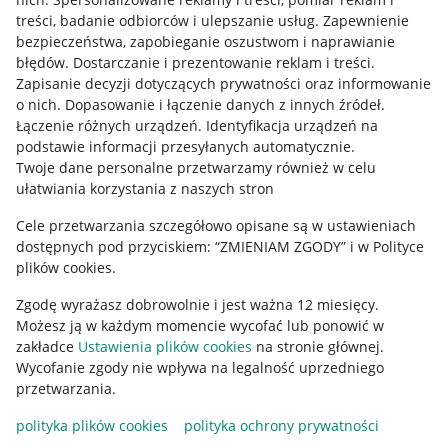
treści, badanie odbiorców i ulepszanie usług
.
Zapewnienie
Mapa miejscowości
bezpieczeństwa, zapobieganie oszustwom i naprawianie
błędów
.
Dostarczanie i prezentowanie reklam i treści
.
Informacje prawne
Zapisanie decyzji dotyczących prywatności oraz informowanie
o nich
.
Dopasowanie i łączenie danych z innych źródeł
.
Regulamin
Łączenie różnych urządzeń
.
Identyfikacja urządzeń na
podstawie informacji przesyłanych automatycznie
.
Polityka plików "cookies"
Twoje dane personalne przetwarzamy również w celu
ułatwiania korzystania z naszych stron
Ustawienia plików "cookies"
Cele przetwarzania szczegółowo opisane są w ustawieniach
Udostępnianie lokalizacji
dostępnych pod przyciskiem: “ZMIENIAM ZGODY” i w Polityce
Informacje dla Aktu o Usługach Cyfrowych
plików cookies.
Zgodę wyrażasz dobrowolnie i jest ważna 12 miesięcy.
Pobierz aplikację
Możesz ją w każdym momencie wycofać lub ponowić w
zakładce
Ustawienia plików cookies
na stronie głównej.
Wycofanie zgody nie wpływa na legalność uprzedniego
przetwarzania.
polityka plików cookies
polityka ochrony prywatności