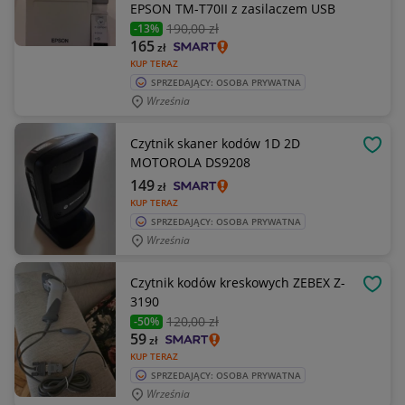
EPSON TM-T70II z zasilaczem USB
190
,00 zł
-13%
165
zł
KUP TERAZ
SPRZEDAJĄCY: OSOBA PRYWATNA
Września
Czytnik skaner kodów 1D 2D
OBSE
MOTOROLA DS9208
149
zł
KUP TERAZ
SPRZEDAJĄCY: OSOBA PRYWATNA
Września
Czytnik kodów kreskowych ZEBEX Z-
OBSE
3190
120
,00 zł
-50%
59
zł
KUP TERAZ
SPRZEDAJĄCY: OSOBA PRYWATNA
Września