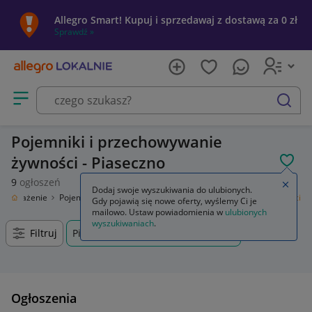
Allegro Smart! Kupuj i sprzedawaj z dostawą za 0 zł
Sprawdź »
Otwórz menu z kategoriami
szukaj
Pojemniki i przechowywanie
żywności - Piaseczno
POL
9
ogłoszeń
Zamkn
Dodaj swoje wyszukiwania do ulubionych.
Wyposażenie
Pojemniki na żywność
Pojemniki i przechowywanie żywności
Gdy pojawią się nowe oferty, wyślemy Ci je
mailowo. Ustaw powiadomienia w
ulubionych
wyszukiwaniach
.
Filtruj
Piaseczno, Mazowieckie, +0 km
Ogłoszenia