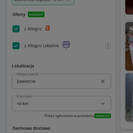
Oferty
NOWOŚĆ!
z Allegro
z Allegro Lokalnie
3
Lokalizacja
Miejscowość
Promień
Pokaż ogłoszenia w promieniu
NOWOŚĆ!
Darmowa dostawa