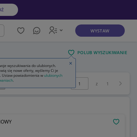
DŹ
WYSTAW
kaj
POLUB WYSZUKIWANIE
Zamknij wskazówkę
oje wyszukiwania do ulubionych.
wią się nowe oferty, wyślemy Ci je
. Ustaw powiadomienia w
ulubionych
Wybierz stronę:
waniach
.
Następna 
z
1
-NOWY
OBSERWU