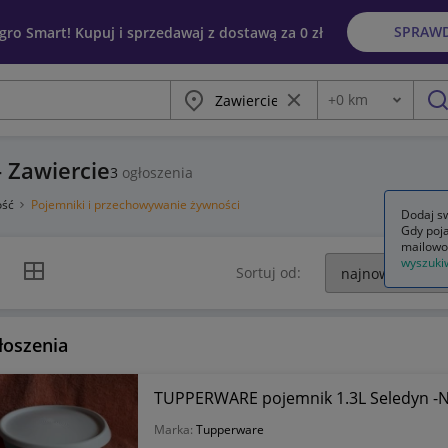
SPRAW
egro Smart! Kupuj i sprzedawaj z dostawą za 0 zł
Miasto
Wyczyść frazę
+
0
km
Odległość
szu
 Zawiercie
3
ogłoszenia
ość
Pojemniki i przechowywanie żywności
Dodaj sw
Gdy poja
mailowo
wyszuki
k listy
Widok siatki
Sortuj od:
łoszenia
TUPPERWARE pojemnik 1.3L Seledyn 
Marka:
Tupperware