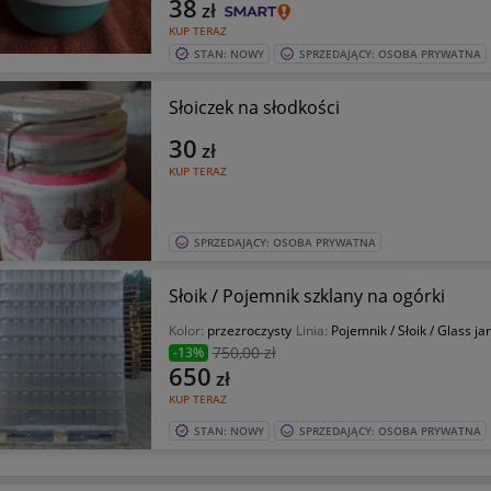
38
zł
KUP TERAZ
STAN: NOWY
SPRZEDAJĄCY: OSOBA PRYWATNA
Słoiczek na słodkości
30
zł
KUP TERAZ
SPRZEDAJĄCY: OSOBA PRYWATNA
Słoik / Pojemnik szklany na ogórki
Kolor:
przezroczysty
Linia:
Pojemnik / Słoik / Glass jar
750
,00 zł
-13%
650
zł
KUP TERAZ
STAN: NOWY
SPRZEDAJĄCY: OSOBA PRYWATNA