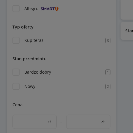
Allegro
Typ oferty
Sta
Kup teraz
3
Stan przedmiotu
Bardzo dobry
1
Nowy
2
Cena
zł
–
zł