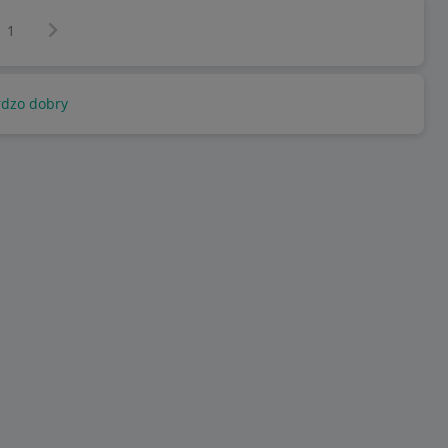
Następna strona
z
1
rdzo dobry