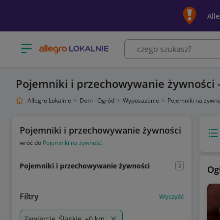
All
Otwórz menu z kategoriami
Pojemniki i przechowywanie żywności -
Allegro Lokalnie
Dom i Ogród
Wyposażenie
Pojemniki na żywn
Pojemniki i przechowywanie żywności
Wido
wróć do
Pojemniki na żywność
Pojemniki i przechowywanie żywności
3
Og
Filtry
Wyczyść
Zawiercie, Śląskie, +0 km