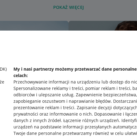
POKAŻ WIĘCEJ
SDK)
My i nasi partnerzy możemy przetwarzać dane personaln
celach:
że
Przechowywanie informacji na urządzeniu lub dostęp do ni
Spersonalizowane reklamy i treści, pomiar reklam i treści, b
odbiorców i ulepszanie usług
.
Zapewnienie bezpieczeństwa,
zapobieganie oszustwom i naprawianie błędów
.
Dostarczani
prezentowanie reklam i treści
.
Zapisanie decyzji dotyczącyc
prywatności oraz informowanie o nich
.
Dopasowanie i łącze
danych z innych źródeł
.
Łączenie różnych urządzeń
.
Identyf
urządzeń na podstawie informacji przesyłanych automatycz
rawne
Pobierz aplikację
Twoje dane personalne przetwarzamy również w celu ułatw