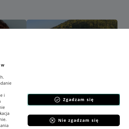
e w
ch
.
adanie
e i
Zgadzam się
h
nie
ikacja
nie
.
Nie zgadzam się
iania