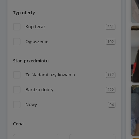
Typ oferty
Kup teraz
331
Ogłoszenie
102
Stan przedmiotu
Ze śladami użytkowania
117
Bardzo dobry
222
Nowy
94
Cena