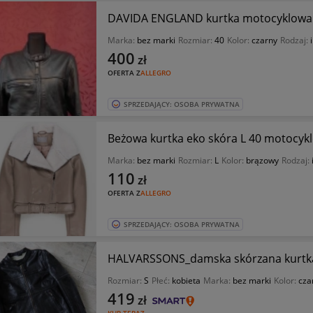
DAVIDA ENGLAND kurtka motocyklowa s
Marka:
bez marki
Rozmiar:
40
Kolor:
czarny
Rodzaj:
400
zł
OFERTA Z
ALLEGRO
SPRZEDAJĄCY: OSOBA PRYWATNA
Beżowa kurtka eko skóra L 40 motocyk
Marka:
bez marki
Rozmiar:
L
Kolor:
brązowy
Rodzaj:
110
zł
OFERTA Z
ALLEGRO
SPRZEDAJĄCY: OSOBA PRYWATNA
HALVARSSONS_damska skórzana kurtka
Rozmiar:
S
Płeć:
kobieta
Marka:
bez marki
Kolor:
cza
419
zł