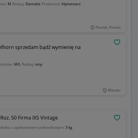
iar:
M
Rodzaj:
Damskie
Producent:
Alpinestars
Powidz, Powidz
OBSERWU
lhorn sprzedam bądź wymienię na
Rozmiar:
M/L
Rodzaj:
inny
Miastko
Kurtka Skórzana Motocyklowa Damska Roz. 50 Firma IXS Vintage
OBSERWU
duktu z opakowaniem jednostkowym:
3 kg