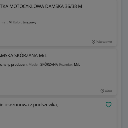
KURTKA MOTOCYKLOWA DAMSKA 36/38 M
miar:
M
Kolor:
brązowy
Warszawa
AMSKA SKÓRZANA M/L
eznany producent
Model:
SKÓRZANA
Rozmiar:
M/L
Koło
OBSERWU