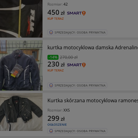
Rozmiar:
42
450
zł
KUP TERAZ
SPRZEDAJĄCY: OSOBA PRYWATNA
kurtka motocyklowa damska Adrenalin
270
,00 zł
-14%
230
zł
KUP TERAZ
SPRZEDAJĄCY: OSOBA PRYWATNA
Kurtka skórzana motocyklowa ramones
Rozmiar:
XXS
299
zł
OGŁOSZENIE
SPRZEDAJĄCY: OSOBA PRYWATNA