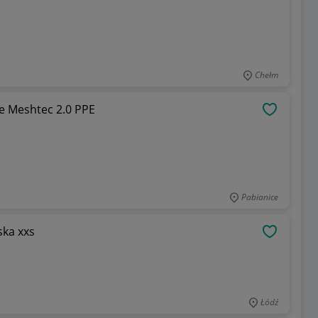
Chełm
e Meshtec 2.0 PPE
OBSERWU
Pabianice
ka xxs
OBSERWU
Łódź