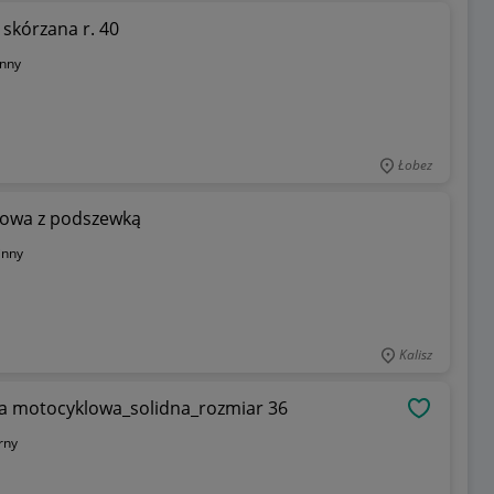
kórzana r. 40
inny
Łobez
lowa z podszewką
inny
Kalisz
 motocyklowa_solidna_rozmiar 36
OBSERWU
rny