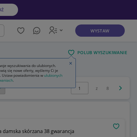
DŹ
WYSTAW
kaj
POLUB WYSZUKIWANIE
Zamknij wskazówkę
oje wyszukiwania do ulubionych.
wią się nowe oferty, wyślemy Ci je
. Ustaw powiadomienia w
ulubionych
waniach
.
Wybierz stronę:
Następna 
z
8
OBSERWU
wa damska skórzana 38 gwarancja