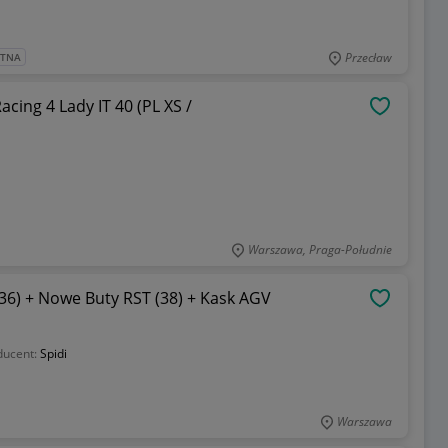
Przecław
ATNA
ing 4 Lady IT 40 (PL XS /
OBSERWU
Warszawa, Praga-Południe
36) + Nowe Buty RST (38) + Kask AGV
OBSERWU
ducent:
Spidi
Warszawa