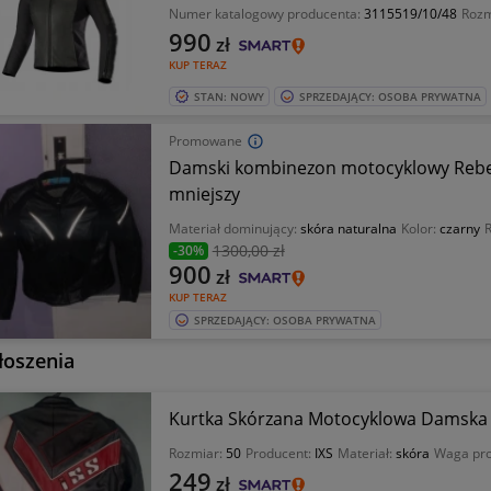
Numer katalogowy producenta:
3115519/10/48
Rozm
990
zł
KUP TERAZ
STAN: NOWY
SPRZEDAJĄCY: OSOBA PRYWATNA
Promowane
Damski kombinezon motocyklowy Rebe
mniejszy
Materiał dominujący:
skóra naturalna
Kolor:
czarny
1300
,00 zł
-30%
900
zł
KUP TERAZ
SPRZEDAJĄCY: OSOBA PRYWATNA
łoszenia
Rozmiar:
50
Producent:
IXS
Materiał:
skóra
Waga pro
249
zł