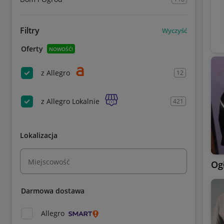
Filtry
Wyczyść
Oferty
NOWOŚĆ!
z Allegro
12
z Allegro Lokalnie
421
Lokalizacja
Miejscowość
Og
Darmowa dostawa
Allegro