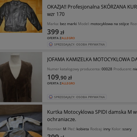
OKAZJA!! Profesjonalna SKÓRZANA 
wzr 170
Marka:
bez marki
Model:
motocyklowa na stójce
Roz
399
zł
OFERTA Z
ALLEGRO
SPRZEDAJĄCY: OSOBA PRYWATNA
JOFAMA KAMIZELKA MOTOCYKLOWA D
Numer katalogowy producenta:
00028
Producent:
ni
109
,90
zł
OFERTA Z
ALLEGRO
SPRZEDAJĄCY: OSOBA PRYWATNA
Kurtka Motocyklowa SPIDI damska M wielosezonowa z podszewką,
ochraniacze.
Rozmiar:
M
Płeć:
kobieta
Rodzaj:
inny
Kolor:
szary
399