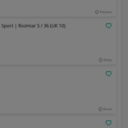
Karpacz
port | Rozmiar S / 36 (UK 10)
OBSERWU
Kalisz
OBSERWU
Konin
a
OBSERWU