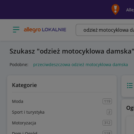
All
Otwórz menu z kategoriami
Szukasz
odzież motocyklowa damska
Podobne:
przeciwdeszczowa odzież motocyklowa damska
Kategorie
Wido
Moda
119
Og
Sport i turystyka
2
Motoryzacja
312
Dom i Ogród
118