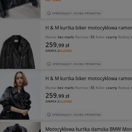
KUP TERAZ
SPRZEDAJĄCY: OSOBA PRYWATNA
H & M kurtka biker motocyklowa ramon
Marka:
bez marki
Rozmiar:
XS
Kolor:
czarny
Rodzaj:
259
,99
zł
OFERTA Z
ALLEGRO
SPRZEDAJĄCY: OSOBA PRYWATNA
H & M kurtka biker motocyklowa ramon
Marka:
bez marki
Rozmiar:
XS
Kolor:
czarny
Rodzaj:
259
,99
zł
OFERTA Z
ALLEGRO
SPRZEDAJĄCY: OSOBA PRYWATNA
Motocyklowa kurtka damska BMW Motor