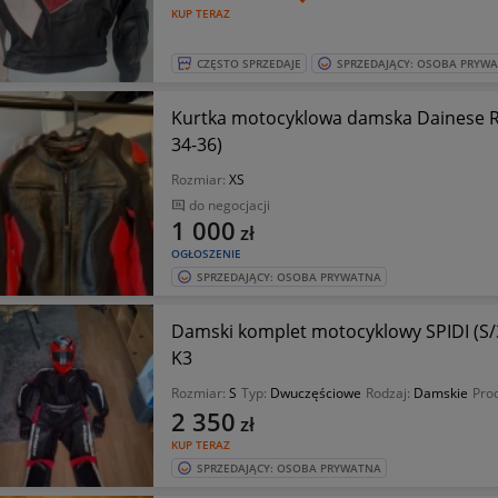
KUP TERAZ
CZĘSTO SPRZEDAJE
SPRZEDAJĄCY: OSOBA PRYW
Kurtka motocyklowa damska Dainese Rac
34-36)
Rozmiar:
XS
do negocjacji
1 000
zł
OGŁOSZENIE
SPRZEDAJĄCY: OSOBA PRYWATNA
Damski komplet motocyklowy SPIDI (S/
K3
Rozmiar:
S
Typ:
Dwuczęściowe
Rodzaj:
Damskie
Pro
2 350
zł
KUP TERAZ
SPRZEDAJĄCY: OSOBA PRYWATNA