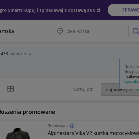
SPRAW
egro Smart! Kupuj i sprzedawaj z dostawą za 0 zł
Miasto
szu
433
ogłoszenia
Dodaj sw
Gdy poja
mailowo
wyszuki
k listy
Widok siatki
Sortuj od:
łoszenia promowane
Promowane
Alpinestars Vika V2 kurtka motocyklo