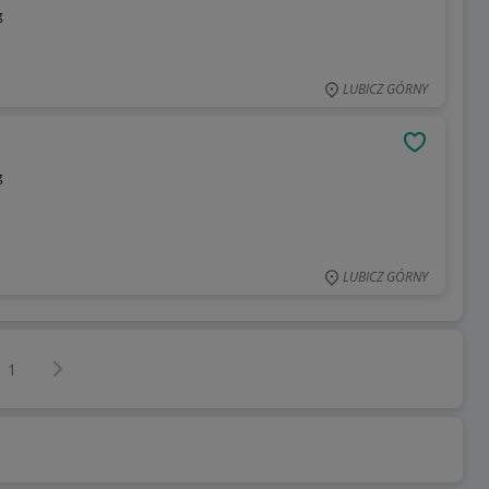
g
LUBICZ GÓRNY
OBSERWU
g
LUBICZ GÓRNY
Następna strona
z
1