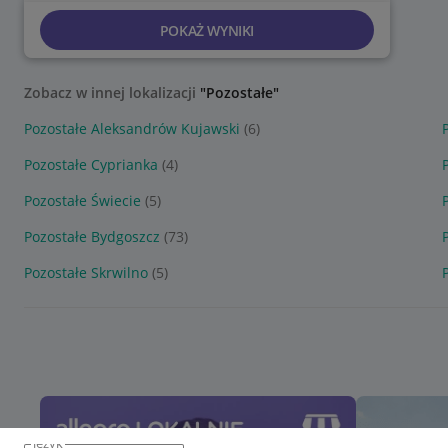
POKAŻ WYNIKI
Zobacz w innej lokalizacji
"Pozostałe"
Pozostałe Aleksandrów Kujawski
(6)
Pozostałe Cyprianka
(4)
Pozostałe Świecie
(5)
Pozostałe Bydgoszcz
(73)
Pozostałe Skrwilno
(5)
język