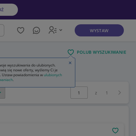
DŹ
WYSTAW
kaj
POLUB WYSZUKIWANIE
Zamknij wskazówkę
oje wyszukiwania do ulubionych.
wią się nowe oferty, wyślemy Ci je
. Ustaw powiadomienia w
ulubionych
waniach
.
Wybierz stronę:
Następna 
z
1
OBSERWU