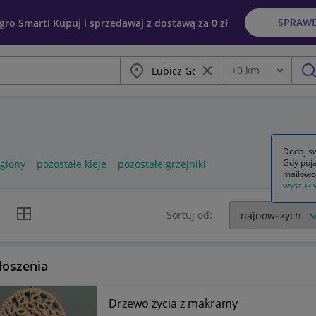
SPRAW
egro Smart! Kupuj i sprzedawaj z dostawą za 0 zł
Miasto
Wyczyść frazę
+
0
km
Odległość
szu
Dodaj sw
Gdy poja
egiony
pozostałe kleje
pozostałe grzejniki
mailowo
wyszuki
k listy
Widok siatki
Sortuj od:
łoszenia
Drzewo życia z makramy