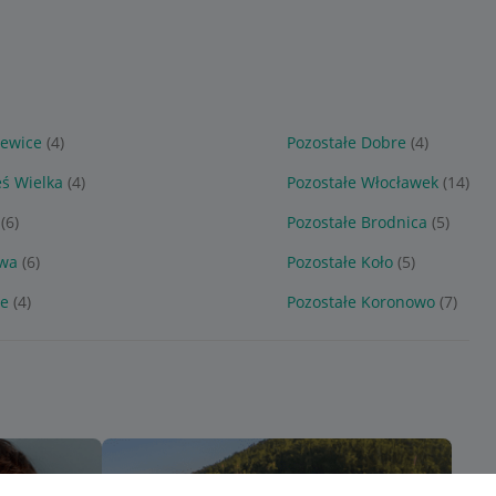
zewice
(4)
Pozostałe Dobre
(4)
eś Wielka
(4)
Pozostałe Włocławek
(14)
(6)
Pozostałe Brodnica
(5)
awa
(6)
Pozostałe Koło
(5)
ie
(4)
Pozostałe Koronowo
(7)