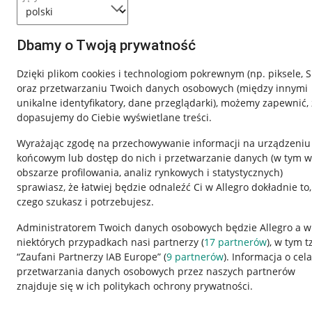
Dbamy o Twoją prywatność
Dzięki plikom cookies i technologiom pokrewnym
(np. piksele, 
oraz przetwarzaniu Twoich danych osobowych
(między innymi
unikalne identyfikatory, dane przeglądarki)
, możemy zapewnić, 
dopasujemy do Ciebie wyświetlane treści.
Wyrażając zgodę na przechowywanie informacji na urządzeniu
końcowym lub dostęp do nich i przetwarzanie danych (w tym w
obszarze profilowania, analiz rynkowych i statystycznych)
sprawiasz, że łatwiej będzie odnaleźć Ci w Allegro dokładnie to,
czego szukasz i potrzebujesz.
Przydatne informacje
Informacje p
Administratorem Twoich danych osobowych będzie Allegro a w
niektórych przypadkach nasi partnerzy (
17
partnerów
), w tym t
Jak to działa
Regulamin
“Zaufani Partnerzy IAB Europe” (
9
partnerów
). Informacja o cel
Napisz do nas
Polityka plików
przetwarzania danych osobowych przez naszych partnerów
znajduje się w ich politykach ochrony prywatności.
Allegro Gadane dla sprzedających
Ustawienia plik