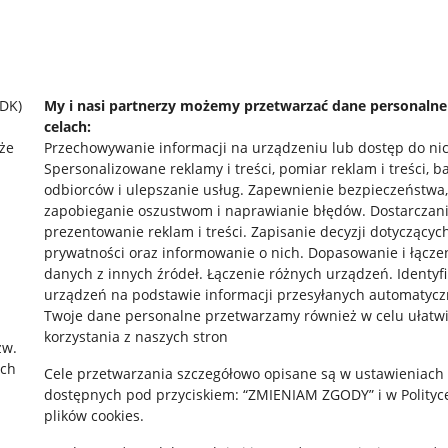
SDK)
My i nasi partnerzy możemy przetwarzać dane personaln
celach:
że
Przechowywanie informacji na urządzeniu lub dostęp do ni
Spersonalizowane reklamy i treści, pomiar reklam i treści, b
odbiorców i ulepszanie usług
.
Zapewnienie bezpieczeństwa,
zapobieganie oszustwom i naprawianie błędów
.
Dostarczani
prezentowanie reklam i treści
.
Zapisanie decyzji dotyczącyc
prywatności oraz informowanie o nich
.
Dopasowanie i łącze
danych z innych źródeł
.
Łączenie różnych urządzeń
.
Identyf
urządzeń na podstawie informacji przesyłanych automatycz
rawne
Pobierz aplikację
Twoje dane personalne przetwarzamy również w celu ułatw
korzystania z naszych stron
zw.
ach
Cele przetwarzania szczegółowo opisane są w ustawieniach
 "cookies"
dostępnych pod przyciskiem: “ZMIENIAM ZGODY” i w Polityc
plików cookies.
ów "cookies"