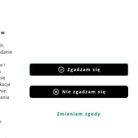
e w
ch
.
adanie
e i
Zgadzam się
h
nie
ikacja
nie
.
Nie zgadzam się
iania
Zmieniam zgody
e