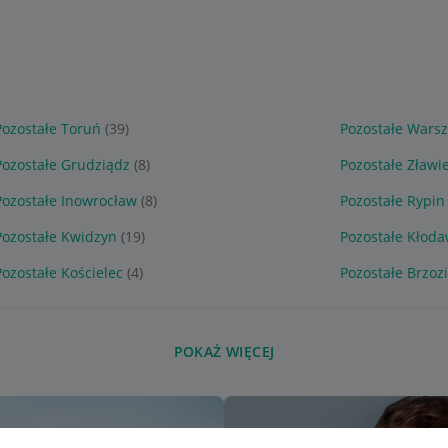
Pozostałe Toruń
(39)
Pozostałe Wars
Pozostałe Grudziądz
(8)
Pozostałe Zławi
Pozostałe Inowrocław
(8)
Pozostałe Rypin
Pozostałe Kwidzyn
(19)
Pozostałe Kłod
Pozostałe Kościelec
(4)
Pozostałe Brzoz
POKAŻ WIĘCEJ