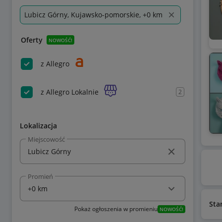
Lubicz Górny, Kujawsko-pomorskie, +0 km
Oferty
NOWOŚĆ!
z Allegro
z Allegro Lokalnie
2
Lokalizacja
Miejscowość
Promień
Sta
Pokaż ogłoszenia w promieniu
NOWOŚĆ!