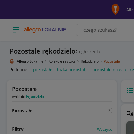
All
Otwórz menu z kategoriami
Pozostałe rękodzieło
2
ogłoszenia
Allegro Lokalnie
Kolekcje i sztuka
Rękodzieło
Pozostałe
Podobne:
pozostałe
łóżka pozostałe
pozostałe miasta i r
Pozostałe
Wido
wróć do
Rękodzieło
Pozostałe
2
Og
Filtry
Wyczyść