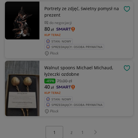
Portrety ze zdjęć, świetny pomysł na
OBSE
prezent
do negocjacji
80
zł
KUP TERAZ
STAN: NOWY
SPRZEDAJĄCY: OSOBA PRYWATNA
Płock
Walnut spoons Michael Michaud,
OBSE
łyżeczki ozdobne
79
,00 zł
-49%
40
zł
KUP TERAZ
STAN: NOWY
SPRZEDAJĄCY: OSOBA PRYWATNA
Płock
Wybierz stronę:
Następna strona
z
1