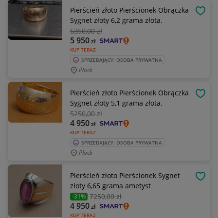
Pierścień złoto Pierścionek Obrączka
OBSE
Sygnet złoty 6,2 grama złota.
6350
,00 zł
5 950
zł
KUP TERAZ
SPRZEDAJĄCY: OSOBA PRYWATNA
Płock
Pierścień złoto Pierścionek Obrączka
OBSE
Sygnet złoty 5,1 grama złota.
5250
,00 zł
4 950
zł
KUP TERAZ
SPRZEDAJĄCY: OSOBA PRYWATNA
Płock
Pierścień złoto Pierścionek Sygnet
OBSE
złoty 6,65 grama ametyst
7250
,00 zł
-31%
4 950
zł
KUP TERAZ