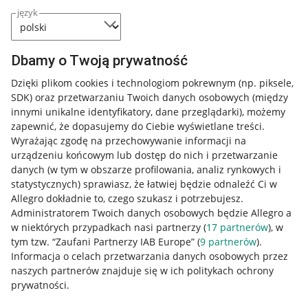
język
Dbamy o Twoją prywatność
Dzięki plikom cookies i technologiom pokrewnym
(np. piksele,
SDK)
oraz przetwarzaniu Twoich danych osobowych
(między
innymi unikalne identyfikatory, dane przeglądarki)
, możemy
zapewnić, że dopasujemy do Ciebie wyświetlane treści.
Wyrażając zgodę na przechowywanie informacji na
urządzeniu końcowym lub dostęp do nich i przetwarzanie
danych (w tym w obszarze profilowania, analiz rynkowych i
statystycznych) sprawiasz, że łatwiej będzie odnaleźć Ci w
Allegro dokładnie to, czego szukasz i potrzebujesz.
Administratorem Twoich danych osobowych będzie Allegro a
w niektórych przypadkach nasi partnerzy (
17
partnerów
), w
tym tzw. “Zaufani Partnerzy IAB Europe” (
9
partnerów
).
Przydatne informacje
Informacja o celach przetwarzania danych osobowych przez
naszych partnerów znajduje się w ich politykach ochrony
prywatności.
Jak to działa