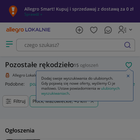
Allegro Smart! Kupuj i sprzedawaj z dostawą za 0 zł
Sprawdź »
Otwórz menu z kategoriami
szukaj
Pozostałe rękodzieło
15
ogłoszeń
POL
Allegro Lokalnie
Kolekcje i sztuka
Rękodzieło
Pozostałe
Zamkn
Dodaj swoje wyszukiwania do ulubionych.
Gdy pojawią się nowe oferty, wyślemy Ci je
Podobne:
pozostałe
łóżka pozostałe
pozostałe miasta i regi
mailowo. Ustaw powiadomienia w
ulubionych
wyszukiwaniach
.
Filtruj
Płock, Mazowieckie, +0 km
Ogłoszenia