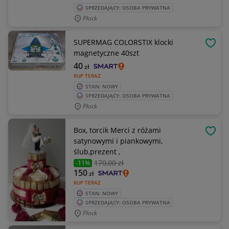
SPRZEDAJĄCY: OSOBA PRYWATNA
Płock
SUPERMAG COLORSTIX klocki
OBSE
magnetyczne 40szt
40
zł
KUP TERAZ
STAN: NOWY
SPRZEDAJĄCY: OSOBA PRYWATNA
Płock
Box, torcik Merci z różami
OBSE
satynowymi i piankowymi,
ślub,prezent ,
170
,00 zł
-11%
150
zł
KUP TERAZ
STAN: NOWY
SPRZEDAJĄCY: OSOBA PRYWATNA
Płock