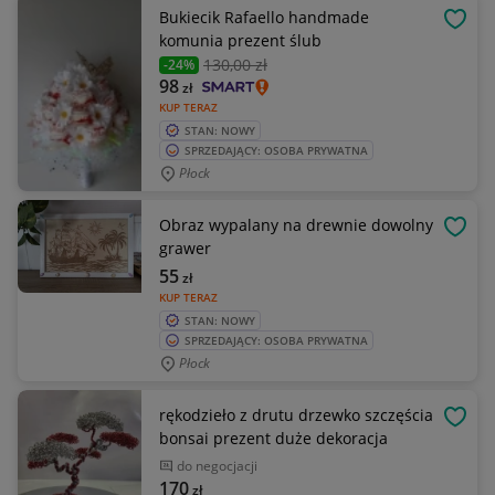
Bukiecik Rafaello handmade
OBSE
komunia prezent ślub
130
,00 zł
-24%
98
zł
KUP TERAZ
STAN: NOWY
SPRZEDAJĄCY: OSOBA PRYWATNA
Płock
Obraz wypalany na drewnie dowolny
OBSE
grawer
55
zł
KUP TERAZ
STAN: NOWY
SPRZEDAJĄCY: OSOBA PRYWATNA
Płock
rękodzieło z drutu drzewko szczęścia
OBSE
bonsai prezent duże dekoracja
do negocjacji
170
zł