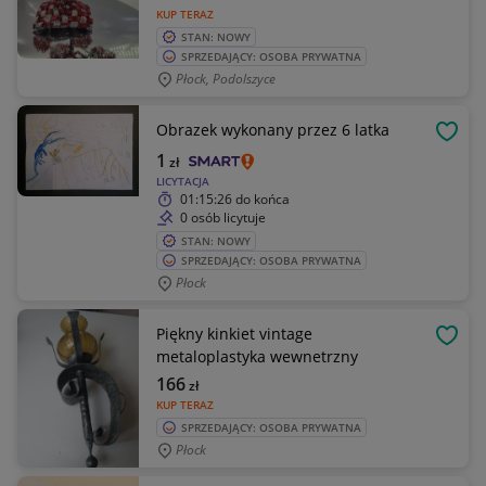
KUP TERAZ
STAN: NOWY
SPRZEDAJĄCY: OSOBA PRYWATNA
Płock, Podolszyce
Obrazek wykonany przez 6 latka
OBSE
1
zł
LICYTACJA
01:15:26
do końca
0 osób licytuje
STAN: NOWY
SPRZEDAJĄCY: OSOBA PRYWATNA
Płock
Piękny kinkiet vintage
OBSE
metaloplastyka wewnetrzny
166
zł
KUP TERAZ
SPRZEDAJĄCY: OSOBA PRYWATNA
Płock