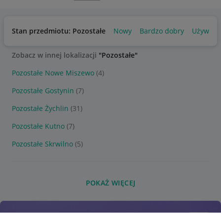
Stan przedmiotu: Pozostałe
Nowy
Bardzo dobry
Używany
Zobacz w innej lokalizacji
"Pozostałe"
Pozostałe Nowe Miszewo
(4)
Pozostałe Gostynin
(7)
Pozostałe Żychlin
(31)
Pozostałe Kutno
(7)
Pozostałe Skrwilno
(5)
POKAŻ WIĘCEJ