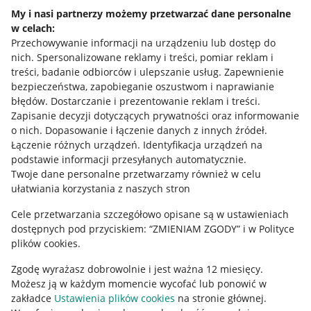
Napisz do nas
My i nasi partnerzy możemy przetwarzać dane personalne
w celach:
Allegro Gadane dla sprzedających
Przechowywanie informacji na urządzeniu lub dostęp do
Allegro Gadane dla kupujących
nich
.
Spersonalizowane reklamy i treści, pomiar reklam i
treści, badanie odbiorców i ulepszanie usług
.
Zapewnienie
Mapa miejscowości
bezpieczeństwa, zapobieganie oszustwom i naprawianie
błędów
.
Dostarczanie i prezentowanie reklam i treści
.
Informacje prawne
Zapisanie decyzji dotyczących prywatności oraz informowanie
o nich
.
Dopasowanie i łączenie danych z innych źródeł
.
Regulamin
Łączenie różnych urządzeń
.
Identyfikacja urządzeń na
podstawie informacji przesyłanych automatycznie
.
Polityka plików "cookies"
Twoje dane personalne przetwarzamy również w celu
ułatwiania korzystania z naszych stron
Ustawienia plików "cookies"
Cele przetwarzania szczegółowo opisane są w ustawieniach
Udostępnianie lokalizacji
dostępnych pod przyciskiem: “ZMIENIAM ZGODY” i w Polityce
Informacje dla Aktu o Usługach Cyfrowych
plików cookies.
Zgodę wyrażasz dobrowolnie i jest ważna 12 miesięcy.
Pobierz aplikację
Możesz ją w każdym momencie wycofać lub ponowić w
zakładce
Ustawienia plików cookies
na stronie głównej.