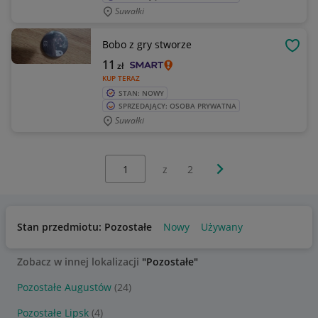
Suwałki
Bobo z gry stworze
OBSE
11
zł
KUP TERAZ
STAN: NOWY
SPRZEDAJĄCY: OSOBA PRYWATNA
Suwałki
Wybierz stronę:
Następna strona
z
2
Stan przedmiotu: Pozostałe
Nowy
Używany
Zobacz w innej lokalizacji
"Pozostałe"
Pozostałe Augustów
(24)
Pozostałe Lipsk
(4)