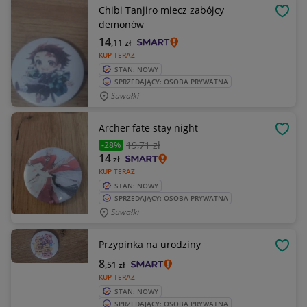
Chibi Tanjiro miecz zabójcy
OBSE
demonów
14
,11
zł
KUP TERAZ
STAN: NOWY
SPRZEDAJĄCY: OSOBA PRYWATNA
Suwałki
Archer fate stay night
OBSE
19
,71 zł
-28%
14
zł
KUP TERAZ
STAN: NOWY
SPRZEDAJĄCY: OSOBA PRYWATNA
Suwałki
Przypinka na urodziny
OBSE
8
,51
zł
KUP TERAZ
STAN: NOWY
SPRZEDAJĄCY: OSOBA PRYWATNA