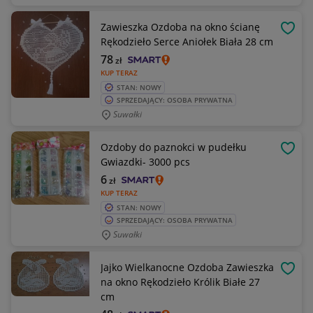
Zawieszka Ozdoba na okno ścianę
OBSE
Rękodzieło Serce Aniołek Biała 28 cm
78
zł
KUP TERAZ
STAN: NOWY
SPRZEDAJĄCY: OSOBA PRYWATNA
Suwałki
Ozdoby do paznokci w pudełku
OBSE
Gwiazdki- 3000 pcs
6
zł
KUP TERAZ
STAN: NOWY
SPRZEDAJĄCY: OSOBA PRYWATNA
Suwałki
Jajko Wielkanocne Ozdoba Zawieszka
OBSE
na okno Rękodzieło Królik Białe 27
cm