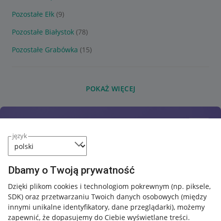
Pozostałe Ełk
(9)
Pozostałe Białystok
(78)
Pozostałe Grabówka
(15)
POKAŻ WIĘCEJ
język
Dbamy o Twoją prywatność
Dzięki plikom cookies i technologiom pokrewnym
(np. piksele,
SDK)
oraz przetwarzaniu Twoich danych osobowych
(między
innymi unikalne identyfikatory, dane przeglądarki)
, możemy
zapewnić, że dopasujemy do Ciebie wyświetlane treści.