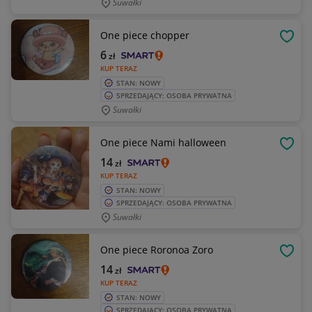
Suwałki
One piece chopper
OBSE
6
zł
KUP TERAZ
STAN: NOWY
SPRZEDAJĄCY: OSOBA PRYWATNA
Suwałki
One piece Nami halloween
OBSE
14
zł
KUP TERAZ
STAN: NOWY
SPRZEDAJĄCY: OSOBA PRYWATNA
Suwałki
One piece Roronoa Zoro
OBSE
14
zł
KUP TERAZ
STAN: NOWY
SPRZEDAJĄCY: OSOBA PRYWATNA