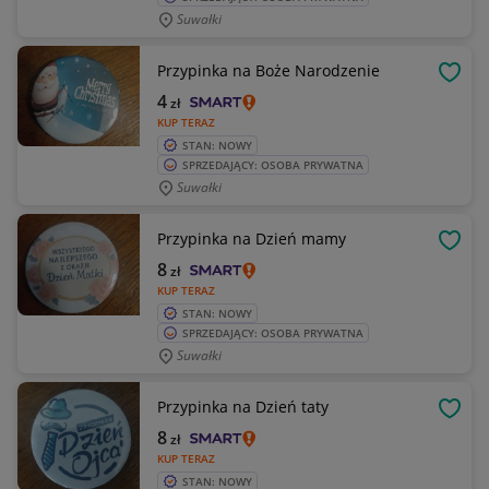
Suwałki
Przypinka na Boże Narodzenie
OBSE
4
zł
KUP TERAZ
STAN: NOWY
SPRZEDAJĄCY: OSOBA PRYWATNA
Suwałki
Przypinka na Dzień mamy
OBSE
8
zł
KUP TERAZ
STAN: NOWY
SPRZEDAJĄCY: OSOBA PRYWATNA
Suwałki
Przypinka na Dzień taty
OBSE
8
zł
KUP TERAZ
STAN: NOWY