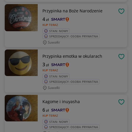
Przypinka na Boże Narodzenie
OBSE
4
zł
KUP TERAZ
STAN: NOWY
SPRZEDAJĄCY: OSOBA PRYWATNA
Suwałki
Przypinka emotka w okularach
OBSE
3
zł
KUP TERAZ
STAN: NOWY
SPRZEDAJĄCY: OSOBA PRYWATNA
Suwałki
Kagome i inuyasha
OBSE
6
zł
KUP TERAZ
STAN: NOWY
SPRZEDAJĄCY: OSOBA PRYWATNA