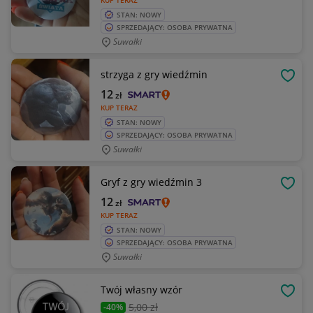
KUP TERAZ
STAN: NOWY
SPRZEDAJĄCY: OSOBA PRYWATNA
Suwałki
strzyga z gry wiedźmin
OBSE
12
zł
KUP TERAZ
STAN: NOWY
SPRZEDAJĄCY: OSOBA PRYWATNA
Suwałki
Gryf z gry wiedźmin 3
OBSE
12
zł
KUP TERAZ
STAN: NOWY
SPRZEDAJĄCY: OSOBA PRYWATNA
Suwałki
Twój własny wzór
OBSE
5
,00 zł
-40%