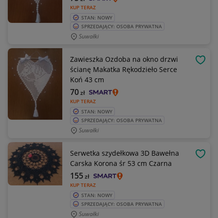
KUP TERAZ
STAN: NOWY
SPRZEDAJĄCY: OSOBA PRYWATNA
Suwałki
Zawieszka Ozdoba na okno drzwi
OBSE
ścianę Makatka Rękodzieło Serce
Koń 43 cm
70
zł
KUP TERAZ
STAN: NOWY
SPRZEDAJĄCY: OSOBA PRYWATNA
Suwałki
Serwetka szydełkowa 3D Bawełna
OBSE
Carska Korona śr 53 cm Czarna
155
zł
KUP TERAZ
STAN: NOWY
SPRZEDAJĄCY: OSOBA PRYWATNA
Suwałki