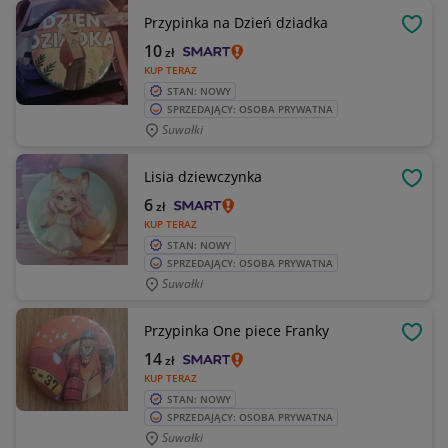
Przypinka na Dzień dziadka
OBSE
10
zł
KUP TERAZ
STAN: NOWY
SPRZEDAJĄCY: OSOBA PRYWATNA
Suwałki
Lisia dziewczynka
OBSE
6
zł
KUP TERAZ
STAN: NOWY
SPRZEDAJĄCY: OSOBA PRYWATNA
Suwałki
Przypinka One piece Franky
OBSE
14
zł
KUP TERAZ
STAN: NOWY
SPRZEDAJĄCY: OSOBA PRYWATNA
Suwałki