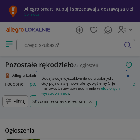
Allegro Smart! Kupuj i sprzedawaj z dostawą za 0 zł
Sprawdź »
Otwórz menu z kategoriami
szukaj
Pozostałe rękodzieło
75
ogłoszeń
POL
Allegro Lokalnie
Kolekcje i sztuka
Rękodzieło
Pozostałe
Zamkn
Dodaj swoje wyszukiwania do ulubionych.
Gdy pojawią się nowe oferty, wyślemy Ci je
Podobne:
pozostałe
łóżka pozostałe
pozostałe miasta i regi
mailowo. Ustaw powiadomienia w
ulubionych
wyszukiwaniach
.
Filtruj
Suwałki, Podlaskie, +0 km
Ogłoszenia