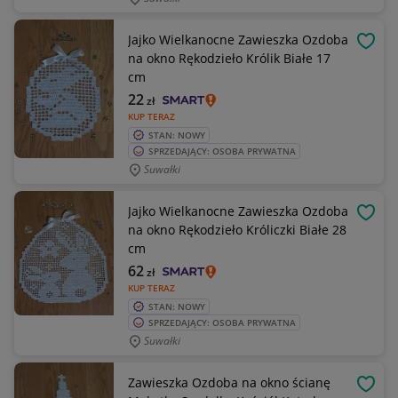
Jajko Wielkanocne Zawieszka Ozdoba
OBSE
na okno Rękodzieło Królik Białe 17
cm
22
zł
KUP TERAZ
STAN: NOWY
SPRZEDAJĄCY: OSOBA PRYWATNA
Suwałki
Jajko Wielkanocne Zawieszka Ozdoba
OBSE
na okno Rękodzieło Króliczki Białe 28
cm
62
zł
KUP TERAZ
STAN: NOWY
SPRZEDAJĄCY: OSOBA PRYWATNA
Suwałki
Zawieszka Ozdoba na okno ścianę
OBSE