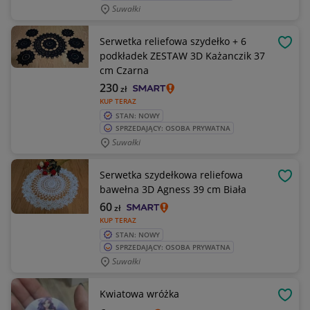
Suwałki
Serwetka reliefowa szydełko + 6
OBSE
podkładek ZESTAW 3D Każanczik 37
cm Czarna
230
zł
KUP TERAZ
STAN: NOWY
SPRZEDAJĄCY: OSOBA PRYWATNA
Suwałki
Serwetka szydełkowa reliefowa
OBSE
bawełna 3D Agness 39 cm Biała
60
zł
KUP TERAZ
STAN: NOWY
SPRZEDAJĄCY: OSOBA PRYWATNA
Suwałki
Kwiatowa wróżka
OBSE