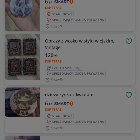
6
zł
KUP TERAZ
STAN: NOWY
SPRZEDAJĄCY: OSOBA PRYWATNA
Suwałki
Obrazy z wosku w stylu wiejskim,
OBSE
Vintage
120
zł
KUP TERAZ
CZĘSTO SPRZEDAJE
SPRZEDAJĄCY: OSOBA PRYWATNA
Suwałki
dziewczynka z kwiatami
OBSE
6
zł
KUP TERAZ
STAN: NOWY
SPRZEDAJĄCY: OSOBA PRYWATNA
Suwałki