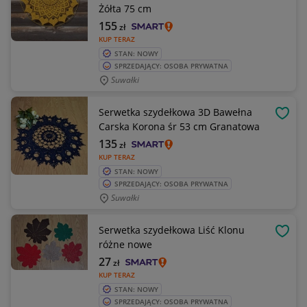
Żółta 75 cm
155
zł
KUP TERAZ
STAN: NOWY
SPRZEDAJĄCY: OSOBA PRYWATNA
Suwałki
Serwetka szydełkowa 3D Bawełna
OBSE
Carska Korona śr 53 cm Granatowa
135
zł
KUP TERAZ
STAN: NOWY
SPRZEDAJĄCY: OSOBA PRYWATNA
Suwałki
Serwetka szydełkowa Liść Klonu
OBSE
różne nowe
27
zł
KUP TERAZ
STAN: NOWY
SPRZEDAJĄCY: OSOBA PRYWATNA