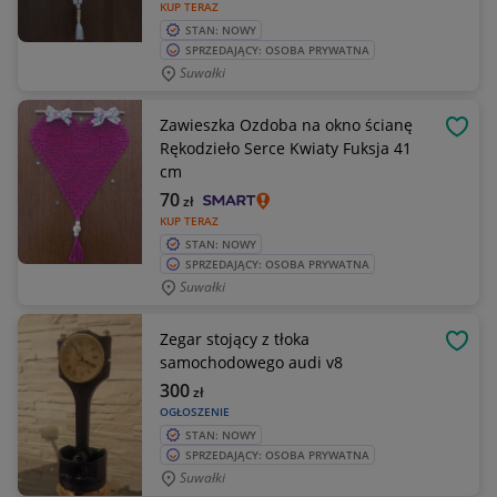
KUP TERAZ
STAN: NOWY
SPRZEDAJĄCY: OSOBA PRYWATNA
Suwałki
Zawieszka Ozdoba na okno ścianę
OBSE
Rękodzieło Serce Kwiaty Fuksja 41
cm
70
zł
KUP TERAZ
STAN: NOWY
SPRZEDAJĄCY: OSOBA PRYWATNA
Suwałki
Zegar stojący z tłoka
OBSE
samochodowego audi v8
300
zł
OGŁOSZENIE
STAN: NOWY
SPRZEDAJĄCY: OSOBA PRYWATNA
Suwałki