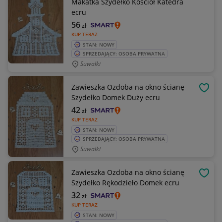
Makatka Szydełko Kościół Katedra
ecru
56
zł
KUP TERAZ
STAN: NOWY
SPRZEDAJĄCY: OSOBA PRYWATNA
Suwałki
Zawieszka Ozdoba na okno ścianę
OBSE
Szydełko Domek Duży ecru
42
zł
KUP TERAZ
STAN: NOWY
SPRZEDAJĄCY: OSOBA PRYWATNA
Suwałki
Zawieszka Ozdoba na okno ścianę
OBSE
Szydełko Rękodzieło Domek ecru
32
zł
KUP TERAZ
STAN: NOWY