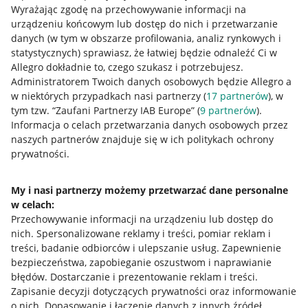
Wyrażając zgodę na przechowywanie informacji na
urządzeniu końcowym lub dostęp do nich i przetwarzanie
danych (w tym w obszarze profilowania, analiz rynkowych i
statystycznych) sprawiasz, że łatwiej będzie odnaleźć Ci w
Allegro dokładnie to, czego szukasz i potrzebujesz.
Administratorem Twoich danych osobowych będzie Allegro a
w niektórych przypadkach nasi partnerzy (
17
partnerów
), w
tym tzw. “Zaufani Partnerzy IAB Europe” (
9
partnerów
).
Przydatne informacje
Informacja o celach przetwarzania danych osobowych przez
naszych partnerów znajduje się w ich politykach ochrony
prywatności.
Jak to działa
Napisz do nas
My i nasi partnerzy możemy przetwarzać dane personalne
w celach:
Allegro Gadane dla sprzedających
Przechowywanie informacji na urządzeniu lub dostęp do
Allegro Gadane dla kupujących
nich
.
Spersonalizowane reklamy i treści, pomiar reklam i
treści, badanie odbiorców i ulepszanie usług
.
Zapewnienie
Mapa miejscowości
bezpieczeństwa, zapobieganie oszustwom i naprawianie
błędów
.
Dostarczanie i prezentowanie reklam i treści
.
Informacje prawne
Zapisanie decyzji dotyczących prywatności oraz informowanie
o nich
.
Dopasowanie i łączenie danych z innych źródeł
.