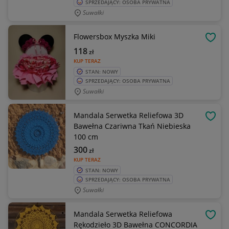
SPRZEDAJĄCY: OSOBA PRYWATNA
Suwałki
Flowersbox Myszka Miki
OBSE
118
zł
KUP TERAZ
STAN: NOWY
SPRZEDAJĄCY: OSOBA PRYWATNA
Suwałki
Mandala Serwetka Reliefowa 3D
OBSE
Bawełna Czariwna Tkań Niebieska
100 cm
300
zł
KUP TERAZ
STAN: NOWY
SPRZEDAJĄCY: OSOBA PRYWATNA
Suwałki
Mandala Serwetka Reliefowa
OBSE
Rękodzieło 3D Bawełna CONCORDIA