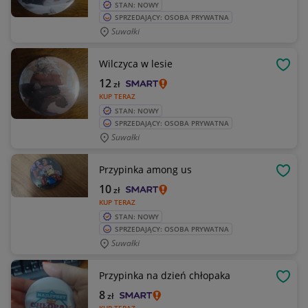
STAN: NOWY
SPRZEDAJĄCY: OSOBA PRYWATNA
Suwałki
Wilczyca w lesie
OBSE
12
zł
KUP TERAZ
STAN: NOWY
SPRZEDAJĄCY: OSOBA PRYWATNA
Suwałki
Przypinka among us
OBSE
10
zł
KUP TERAZ
STAN: NOWY
SPRZEDAJĄCY: OSOBA PRYWATNA
Suwałki
Przypinka na dzień chłopaka
OBSE
8
zł