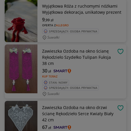
Wyjątkowa Róża z ruchomymi nóżkami
Wyjątkowa dekoracja, unikatowy prezent
9
,99
zł
OFERTA Z
ALLEGRO
SPRZEDAJĄCY: OSOBA PRYWATNA
Suwałki
Zawieszka Ozdoba na okno ścianę
OBSE
Rękodzieło Szydełko Tulipan Fuksja
38 cm
30
zł
KUP TERAZ
STAN: NOWY
SPRZEDAJĄCY: OSOBA PRYWATNA
Suwałki
Zawieszka Ozdoba na okno drzwi
OBSE
ścianę Rękodzieło Serce Kwiaty Biały
42 cm
67
zł