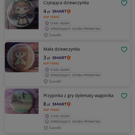
Czytająca dziewczynka
OBSE
4
zł
KUP TERAZ
STAN: NOWY
SPRZEDAJĄCY: OSOBA PRYWATNA
Suwałki
Mała dziewczynka
OBSE
3
zł
KUP TERAZ
STAN: NOWY
SPRZEDAJĄCY: OSOBA PRYWATNA
Suwałki
Przypinka z gry dylematy wagonika
OBSE
8
zł
KUP TERAZ
STAN: NOWY
SPRZEDAJĄCY: OSOBA PRYWATNA
Suwałki