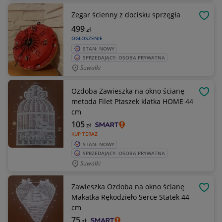
Zegar ścienny z docisku sprzęgła
OBSE
499
zł
OGŁOSZENIE
STAN: NOWY
SPRZEDAJĄCY: OSOBA PRYWATNA
Suwałki
Ozdoba Zawieszka na okno ścianę
OBSE
metoda Filet Ptaszek klatka HOME 44
cm
105
zł
KUP TERAZ
STAN: NOWY
SPRZEDAJĄCY: OSOBA PRYWATNA
Suwałki
Zawieszka Ozdoba na okno ścianę
OBSE
Makatka Rękodzieło Serce Statek 44
cm
75
zł