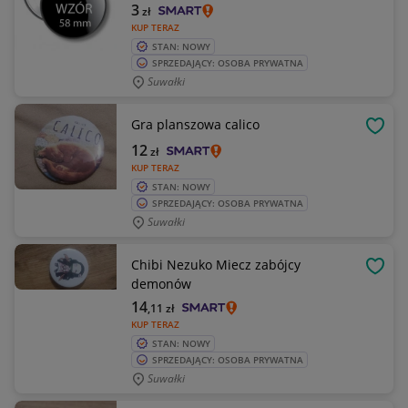
3
zł
KUP TERAZ
STAN: NOWY
SPRZEDAJĄCY: OSOBA PRYWATNA
Suwałki
Gra planszowa calico
OBSE
12
zł
KUP TERAZ
STAN: NOWY
SPRZEDAJĄCY: OSOBA PRYWATNA
Suwałki
Chibi Nezuko Miecz zabójcy
OBSE
demonów
14
,11
zł
KUP TERAZ
STAN: NOWY
SPRZEDAJĄCY: OSOBA PRYWATNA
Suwałki