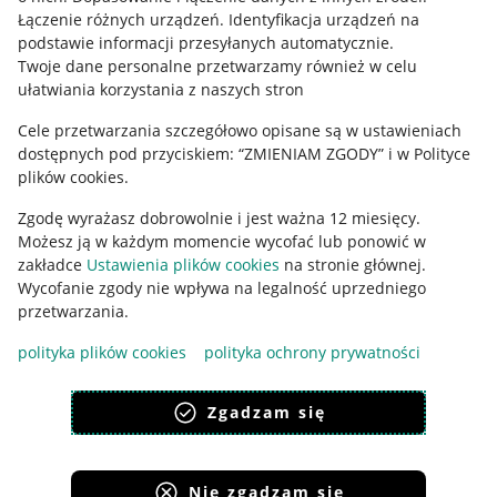
Regulamin
Łączenie różnych urządzeń
.
Identyfikacja urządzeń na
podstawie informacji przesyłanych automatycznie
.
Polityka plików "cookies"
Twoje dane personalne przetwarzamy również w celu
ułatwiania korzystania z naszych stron
Ustawienia plików "cookies"
Cele przetwarzania szczegółowo opisane są w ustawieniach
Udostępnianie lokalizacji
dostępnych pod przyciskiem: “ZMIENIAM ZGODY” i w Polityce
Informacje dla Aktu o Usługach Cyfrowych
plików cookies.
Zgodę wyrażasz dobrowolnie i jest ważna 12 miesięcy.
Pobierz aplikację
Możesz ją w każdym momencie wycofać lub ponowić w
zakładce
Ustawienia plików cookies
na stronie głównej.
Wycofanie zgody nie wpływa na legalność uprzedniego
przetwarzania.
polityka plików cookies
polityka ochrony prywatności
Zgadzam się
Nie zgadzam się