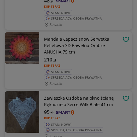
48
zł
KUP TERAZ
STAN: NOWY
SPRZEDAJĄCY: OSOBA PRYWATNA
Suwałki
Mandala Łapacz snów Serwetka
OBSE
Reliefowa 3D Bawełna Ombre
ANUSHA 75 cm
210
zł
KUP TERAZ
STAN: NOWY
SPRZEDAJĄCY: OSOBA PRYWATNA
Suwałki
Zawieszka Ozdoba na okno ścianę
OBSE
Rękodzieło Serce Wilk Białe 41 cm
95
zł
KUP TERAZ
STAN: NOWY
SPRZEDAJĄCY: OSOBA PRYWATNA
Suwałki