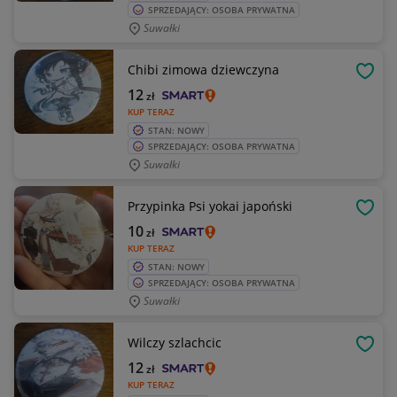
SPRZEDAJĄCY: OSOBA PRYWATNA
Suwałki
Chibi zimowa dziewczyna
OBSE
12
zł
KUP TERAZ
STAN: NOWY
SPRZEDAJĄCY: OSOBA PRYWATNA
Suwałki
Przypinka Psi yokai japoński
OBSE
10
zł
KUP TERAZ
STAN: NOWY
SPRZEDAJĄCY: OSOBA PRYWATNA
Suwałki
Wilczy szlachcic
OBSE
12
zł
KUP TERAZ