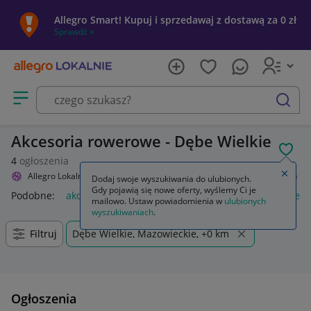
Allegro Smart! Kupuj i sprzedawaj z dostawą za 0 zł
Sprawdź »
Otwórz menu z kategoriami
szukaj
Akcesoria rowerowe - Dębe Wielkie
POL
4
ogłoszenia
Zamkn
Allegro Lokalnie
Sport i turystyka
Rowery i akcesoria
Akcesoria
Dodaj swoje wyszukiwania do ulubionych.
Gdy pojawią się nowe oferty, wyślemy Ci je
Podobne:
akcesoria
akcesoria wędkarskie
akcesoria rower
mailowo. Ustaw powiadomienia w
ulubionych
wyszukiwaniach
.
Filtruj
Dębe Wielkie, Mazowieckie, +0 km
Ogłoszenia