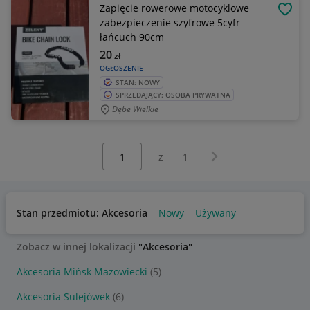
Zapięcie rowerowe motocyklowe
OBSE
zabezpieczenie szyfrowe 5cyfr
łańcuch 90cm
20
zł
OGŁOSZENIE
STAN: NOWY
SPRZEDAJĄCY: OSOBA PRYWATNA
Dębe Wielkie
Wybierz stronę:
Następna strona
z
1
Stan przedmiotu: Akcesoria
Nowy
Używany
Zobacz w innej lokalizacji
"Akcesoria"
Akcesoria Mińsk Mazowiecki
(5)
Akcesoria Sulejówek
(6)