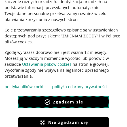
Łączenie różnych urządzeń
.
Identyfikacja urządzeń na
podstawie informacji przesyłanych automatycznie
.
Polityka plików "cookies"
Twoje dane personalne przetwarzamy również w celu
ułatwiania korzystania z naszych stron
Ustawienia plików "cookies"
Cele przetwarzania szczegółowo opisane są w ustawieniach
Udostępnianie lokalizacji
dostępnych pod przyciskiem: “ZMIENIAM ZGODY” i w Polityce
Informacje dla Aktu o Usługach Cyfrowych
plików cookies.
Zgodę wyrażasz dobrowolnie i jest ważna 12 miesięcy.
Pobierz aplikację
Możesz ją w każdym momencie wycofać lub ponowić w
zakładce
Ustawienia plików cookies
na stronie głównej.
Wycofanie zgody nie wpływa na legalność uprzedniego
przetwarzania.
polityka plików cookies
polityka ochrony prywatności
Zgadzam się
Nie zgadzam się
Korzystanie z serwisu oznacza akceptację
regulaminu
.