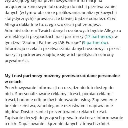
Wyrażając zgodę na przechowywanie informacji na
urządzeniu końcowym lub dostęp do nich i przetwarzanie
danych (w tym w obszarze profilowania, analiz rynkowych i
statystycznych) sprawiasz, że łatwiej będzie odnaleźć Ci w
Allegro dokładnie to, czego szukasz i potrzebujesz.
Administratorem Twoich danych osobowych będzie Allegro a
w niektórych przypadkach nasi partnerzy (
17
partnerów
), w
tym tzw. “Zaufani Partnerzy IAB Europe” (
9
partnerów
).
Przydatne informacje
Informacja o celach przetwarzania danych osobowych przez
naszych partnerów znajduje się w ich politykach ochrony
prywatności.
Jak to działa
Napisz do nas
My i nasi partnerzy możemy przetwarzać dane personalne
w celach:
Allegro Gadane dla sprzedających
Przechowywanie informacji na urządzeniu lub dostęp do
Allegro Gadane dla kupujących
nich
.
Spersonalizowane reklamy i treści, pomiar reklam i
treści, badanie odbiorców i ulepszanie usług
.
Zapewnienie
Mapa miejscowości
bezpieczeństwa, zapobieganie oszustwom i naprawianie
błędów
.
Dostarczanie i prezentowanie reklam i treści
.
Informacje prawne
Zapisanie decyzji dotyczących prywatności oraz informowanie
o nich
.
Dopasowanie i łączenie danych z innych źródeł
.
Regulamin