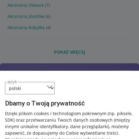
Akcesoria Otwock
(7)
Akcesoria Józefów
(6)
Akcesoria Kobyłka
(4)
POKAŻ WIĘCEJ
język
Dbamy o Twoją prywatność
Dzięki plikom cookies i technologiom pokrewnym
(np. piksele,
SDK)
oraz przetwarzaniu Twoich danych osobowych
(między
innymi unikalne identyfikatory, dane przeglądarki)
, możemy
zapewnić, że dopasujemy do Ciebie wyświetlane treści.