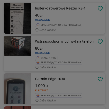
lusterko rowerowe Reezer RS-1
OBSE
40
zł
OGŁOSZENIE
SPRZEDAJĄCY: OSOBA PRYWATNA
Dębe Wielkie
Wstrząsoodporny uchwyt na telefon
OBSE
80
zł
OGŁOSZENIE
STAN: NOWY
SPRZEDAJĄCY: OSOBA PRYWATNA
Dębe Wielkie
Garmin Edge 1030
OBSE
1 090
zł
KUP TERAZ
SPRZEDAJĄCY: OSOBA PRYWATNA
Dębe Wielkie